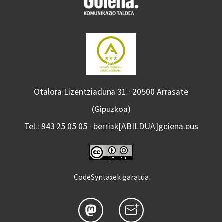
Otalora Lizentziaduna 31 · 20500 Arrasate
(Gipuzkoa)
Tel.: 943 25 05 05 · berriak[ABILDUA]goiena.eus
CodeSyntaxek garatua