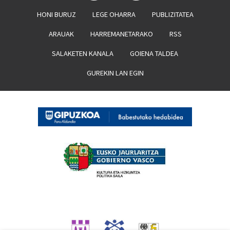
HONI BURUZ
LEGE OHARRA
PUBLIZITATEA
ARAUAK
HARREMANETARAKO
RSS
SALAKETEN KANALA
GOIENA TALDEA
GUREKIN LAN EGIN