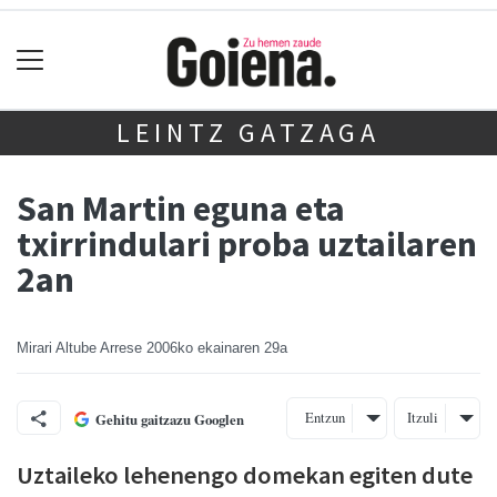
LEINTZ GATZAGA
San Martin eguna eta
txirrindulari proba uztailaren
2an
Mirari Altube Arrese
2006ko ekainaren 29a
Entzun
Itzuli
Gehitu gaitzazu Googlen
Uztaileko lehenengo domekan egiten dute