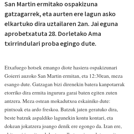
San Martin ermitako ospakizuna
gatzagarrek, eta aurten ere lagun asko
elkartuko dira uztailaren 2an. Jai eguna
aprobetxatuta 28. Dorletako Ama
txirrindulari proba egingo dute.
Etxafuego hotsek emango diote hasiera ospakizunari
Goierri auzoko San Martin ermitan, eta 12:30ean, meza
esango dute. Gatzagan bizi direnekin batera kanpotarrak
etorriko dira ermita ingurura garai baten egiten zuten
antzera. Meza ostean mokadutxoa eskainiko dute:
pintxoak eta ardo freskoa. Batzuk jaten geratuko dira,
beste batzuk aspaldiko lagunekin kontu kontari, eta
dokean jokatzera joango denik ere egongo da. Izan ere,