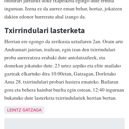
ohiturari jarraituz doke txapelketa egingo dute ermita
inguruan. Izena ez da aurrez eman behar, hortaz, jokatzen
dakien edonor hurreratu ahal izango da.
Txirrindulari lasterketa
Herrian ere egongo da zerikusia uztailaren 2an. Orain arte
Andramari jaietan, irailean, egin izan den txirrindulari
proba aurreratzea erabaki dute antolatzaileek, eta
domekan jokatuko dute. 23 urtez azpiko eta elite mailako
gazteak elkartuko dira 10:00etan, Gatzagan, Dorletako
Ama 28. txirrindulari probari hasiera emateko. Bailaran
gora eta behera hainbat buelta egin ostean, 12:40 inguruan
bukatuko dute lasterketa txirrindulariek herrian bertan.
LEINTZ GATZAGA