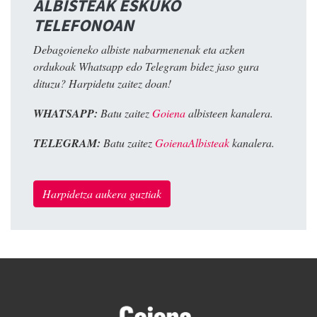
ALBISTEAK ESKUKO
TELEFONOAN
Debagoieneko albiste nabarmenenak eta azken
ordukoak Whatsapp edo Telegram bidez jaso gura
dituzu? Harpidetu zaitez doan!
WHATSAPP:
Batu zaitez
Goiena
albisteen kanalera.
TELEGRAM:
Batu zaitez
GoienaAlbisteak
kanalera.
Harpidetza aukera guztiak