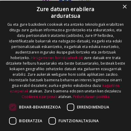
×
Zure datuen erabilera
arduratsua
Gu eta gure bazkideek cookieak eta antzeko teknologiak erabiltzen
ditugu zure gailuan informazioa gordetzeko eta eskuratzeko, eta
datu pertsonalak tratatzeko (adibidez, zure IP helbidea,
identifikatzaile bakarrak eta nabigazio-datuak), iragarki eta eduki
pertsonalizatuak eskaintzeko, iragarkiak eta edukia neurtzeko,
audientziaren inguruko ikuspegiak lortzeko eta zerbitzuak
hobetzeko.
Hirugarrenen hornitzaileek (4)
zure datuak ere trata
ditzakete helburu hauetarako eta beste batzuetarako, besteak beste
kokapen geografiko zehatzeko datuak eta gailuaren ezaugarriak
erabiliz. Zure aukerak webgune honi soilik aplikatzen zaizkio.
Hornitzaile batzuek baimena beharrean interes legitimoa oinarri
gisa erabil dezakete; aurka egiteko eskubidea duzu
Iragarkien
ezarpenak
atalean. Zure baimena edozein unetan ken dezakezu
Cookieen ezarpenak
atalean.
Pribatutasun-politika
BEHAR-BEHARREZKOA
ERRENDIMENDUA
BIDERATZEA
FUNTZIONALTASUNA