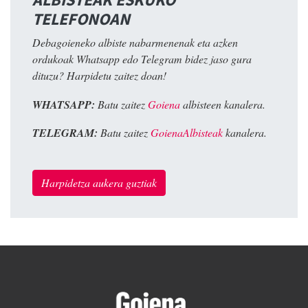
TELEFONOAN
Debagoieneko albiste nabarmenenak eta azken
ordukoak Whatsapp edo Telegram bidez jaso gura
dituzu? Harpidetu zaitez doan!
WHATSAPP:
Batu zaitez
Goiena
albisteen kanalera.
TELEGRAM:
Batu zaitez
GoienaAlbisteak
kanalera.
Harpidetza aukera guztiak