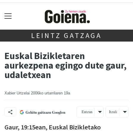
LEINTZ GATZAGA
Euskal Bizikletaren
aurkezpena egingo dute gaur,
udaletxean
Xabier Urtzelai
2006ko urtarrilaren 19a
Entzun
Itzuli
Gehitu gaitzazu Googlen
Gaur, 19:15ean, Euskal Bizikletako