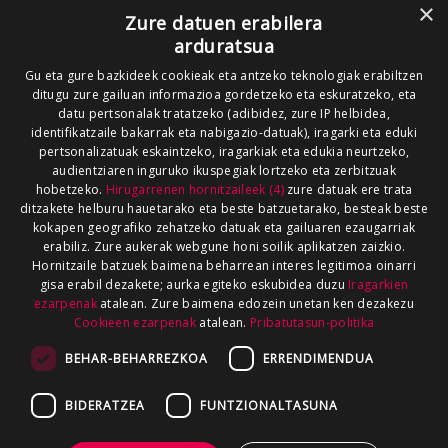
×
Zure datuen erabilera
arduratsua
Gu eta gure bazkideek cookieak eta antzeko teknologiak erabiltzen
ditugu zure gailuan informazioa gordetzeko eta eskuratzeko, eta
datu pertsonalak tratatzeko (adibidez, zure IP helbidea,
identifikatzaile bakarrak eta nabigazio-datuak), iragarki eta eduki
pertsonalizatuak eskaintzeko, iragarkiak eta edukia neurtzeko,
audientziaren inguruko ikuspegiak lortzeko eta zerbitzuak
hobetzeko.
Hirugarrenen hornitzaileek (4)
zure datuak ere trata
ditzakete helburu hauetarako eta beste batzuetarako, besteak beste
kokapen geografiko zehatzeko datuak eta gailuaren ezaugarriak
erabiliz. Zure aukerak webgune honi soilik aplikatzen zaizkio.
Hornitzaile batzuek baimena beharrean interes legitimoa oinarri
gisa erabil dezakete; aurka egiteko eskubidea duzu
Iragarkien
ezarpenak
atalean. Zure baimena edozein unetan ken dezakezu
Cookieen ezarpenak
atalean.
Pribatutasun-politika
BEHAR-BEHARREZKOA
ERRENDIMENDUA
BIDERATZEA
FUNTZIONALTASUNA