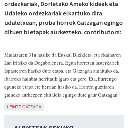
ordezkariak, Dorletako Amako kideak eta
Udaleko ordezkariak elkartuko dira
udaletxean, proba horrek Gatzagan egingo
dituen bi etapak aurkezteko. contributors:
Maiatzaren 31n hasiko da Euskal Bizikleta, eta ekainaren
2an iritsiko da Degaboienera. Egun horretan lasterkariek
Ispasterren hasiko dute etapa, eta Gatzagan amaituko da,
ibarreko hainbat herritatik igaro eta gero. Eta, hurrengo
eguneko etapa ere herrian hasiko da. Horren guztiaren
gaineko aurkezpen ekitaldia egingo dute gaur Gatzagan.
LEINTZ GATZAGA
ALBISTEAK ESKUKO