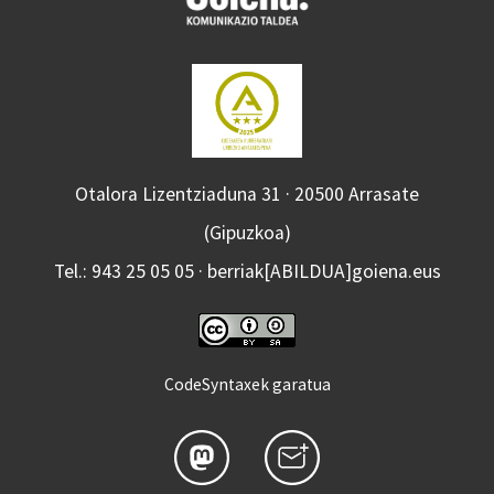
Otalora Lizentziaduna 31 · 20500 Arrasate
(Gipuzkoa)
Tel.: 943 25 05 05 · berriak[ABILDUA]goiena.eus
CodeSyntaxek garatua