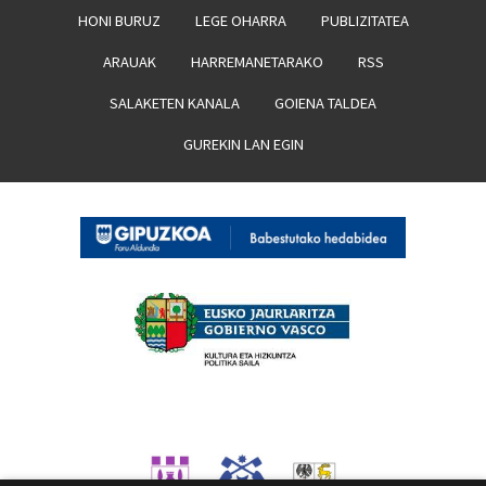
HONI BURUZ
LEGE OHARRA
PUBLIZITATEA
ARAUAK
HARREMANETARAKO
RSS
SALAKETEN KANALA
GOIENA TALDEA
GUREKIN LAN EGIN