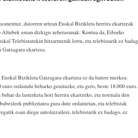
 momentuz, datorren urtean Euskal Bizikleta herrira ekartzeak
o Altubek eman dizkigu xehetasunak: Kontua da, Eibarko
uskal Telebistarekin hitzarmenik lortu, eta telebistarik ez badag
a Gatzagara ekartzea.
, Euskal Bizikleta Gatzagara ekartzea ez da batere merkea:
 euro ordaindu beharko genituzke, eta gero, beste 18.000 euro.
behar da lasterketa hori herrira ekartzeko, eta normala den
abesleek publizitatea gura dute ordainetan, eta telebistak
egatik esan diegu antolatzaileei, telebistarik ez badago, ez