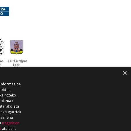
×
 informazioa
lbidea,
skaintzeko,
rbitzuak
etarako eta
 ezaugarriak
 baimena
zu
Iragarkien
k
atalean.
EITIA GUKA
AZKOITIA GUKA
BARRENA