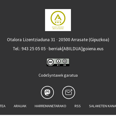
Otalora Lizentziaduna 31 · 20500 Arrasate (Gipuzkoa)
Tel.: 943 25 05 05 · berriak[ABILDUA]goiena.eus
CodeSyntaxek garatua
ATEA
ARAUAK
HARREMANETARAKO
RSS
SALAKETEN KAN