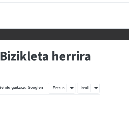
izikleta herrira
Gehitu gaitzazu Googlen
Entzun
Itzuli