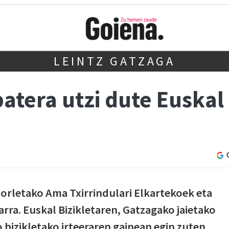
LEINTZ GATZAGA
tera utzi dute Euskal B
orletako Ama Txirrindulari Elkartekoek eta
rra. Euskal Bizikletaren, Gatzagako jaietako
 bizikletako irteeraren gainean egin zuten