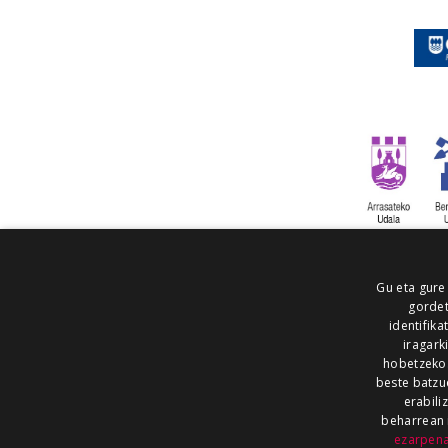
Gu eta gure
gordet
identifika
iragark
hobetzeko
beste batzu
erabili
beharrean 
ezarpen
AIARALDEA
AIKOR
AIURRI
ALEA