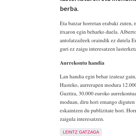
berba.
Eta batzar horretan erabaki zuten,
itxaron egin beharko duela. Albert
antolatzaileek oraindik ez dutela E
guri ez zaigu interesatzen lasterket
Aurrekontu handia
Lan handia egin behar izateaz gain
Hasteko, aurrerapen modura 12.000
Guztira, 30.000 euroko aurrekontua 
moduan, diru hori emango diguten b
eskaintzen du publizitate hori. Horr
zaigula interesatzen.
LEINTZ GATZAGA