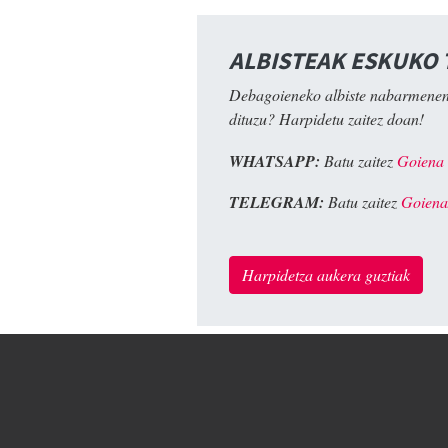
ALBISTEAK ESKUKO
Debagoieneko albiste nabarmenen
dituzu? Harpidetu zaitez doan!
WHATSAPP:
Batu zaitez
Goiena
TELEGRAM:
Batu zaitez
Goiena
Harpidetza aukera guztiak