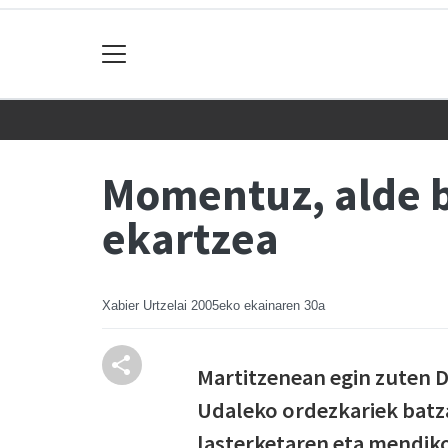
Momentuz, alde ba
ekartzea
Xabier Urtzelai
2005eko ekainaren 30a
Martitzenean egin zuten D
Udaleko ordezkariek batza
lasterketaren eta mendiko