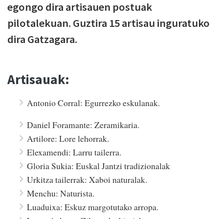
egongo dira artisauen postuak
pilotalekuan. Guztira 15 artisau inguratuko
dira Gatzagara.
Artisauak:
Antonio Corral: Egurrezko eskulanak.
Daniel Foramante: Zeramikaria.
Artilore: Lore lehorrak.
Elexamendi: Larru tailerra.
Gloria Sukia: Euskal Jantzi tradizionalak
Urkitza tailerrak: Xaboi naturalak.
Menchu: Naturista.
Luaduixa: Eskuz margotutako arropa.