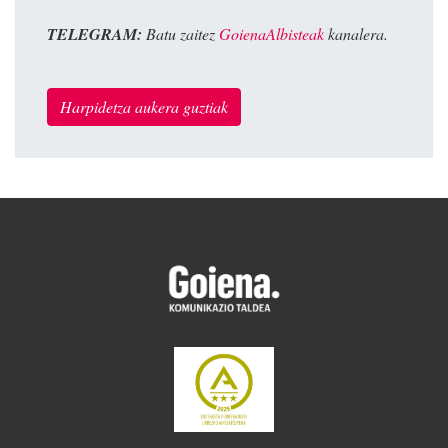
TELEGRAM:
Batu zaitez
GoienaAlbisteak
kanalera.
Harpidetza aukera guztiak