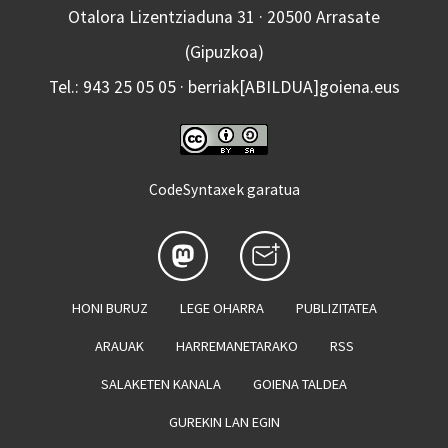
Otalora Lizentziaduna 31 · 20500 Arrasate
(Gipuzkoa)
Tel.: 943 25 05 05 · berriak[ABILDUA]goiena.eus
CodeSyntaxek garatua
HONI BURUZ
LEGE OHARRA
PUBLIZITATEA
ARAUAK
HARREMANETARAKO
RSS
SALAKETEN KANALA
GOIENA TALDEA
GUREKIN LAN EGIN