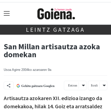
LEINTZ GATZAGA
San Millan artisautza azoka
domekan
Usoa Agirre
2004ko azaroaren 9a
Entzun
Itzuli
Gehitu gaitzazu Googlen
Artisautza azokaren XII. edizioa izango da
domekakoa, hilak 14. Goiz eta arratsaldez