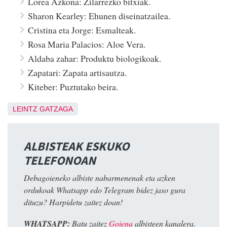
Lorea Azkona: Zilarrezko bitxiak.
Sharon Kearley: Ehunen diseinatzailea.
Cristina eta Jorge: Esmalteak.
Rosa Maria Palacios: Aloe Vera.
Aldaba zahar: Produktu biologikoak.
Zapatari: Zapata artisautza.
Kiteber: Puztutako beira.
LEINTZ GATZAGA
ALBISTEAK ESKUKO
TELEFONOAN
Debagoieneko albiste nabarmenenak eta azken
ordukoak Whatsapp edo Telegram bidez jaso gura
dituzu? Harpidetu zaitez doan!
WHATSAPP:
Batu zaitez
Goiena
albisteen kanalera.