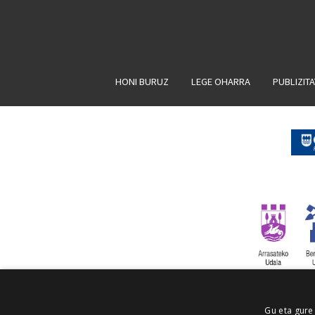
HONI BURUZ
LEGE OHARRA
PUBLIZIT
Gu eta gure