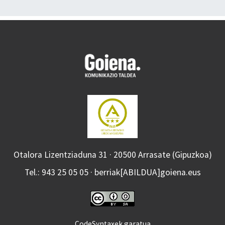
Otalora Lizentziaduna 31 · 20500 Arrasate (Gipuzkoa)
Tel.: 943 25 05 05 · berriak[ABILDUA]goiena.eus
CodeSyntaxek garatua