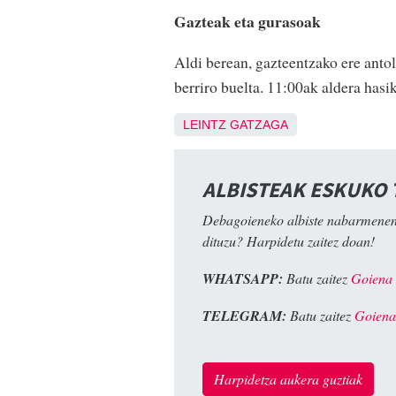
Gazteak eta gurasoak
Aldi berean, gazteentzako ere antol
berriro buelta. 11:00ak aldera hasi
LEINTZ GATZAGA
ALBISTEAK ESKUKO
Debagoieneko albiste nabarmenen
dituzu? Harpidetu zaitez doan!
WHATSAPP:
Batu zaitez
Goiena
TELEGRAM:
Batu zaitez
Goiena
Harpidetza aukera guztiak