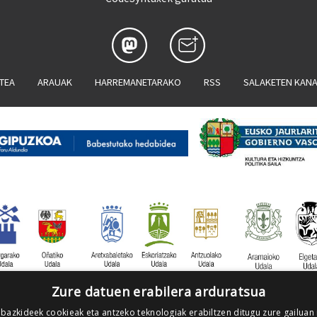
ATEA
ARAUAK
HARREMANETARAKO
RSS
SALAKETEN KAN
Zure datuen erabilera arduratsua
 bazkideek cookieak eta antzeko teknologiak erabiltzen ditugu zure gailuan