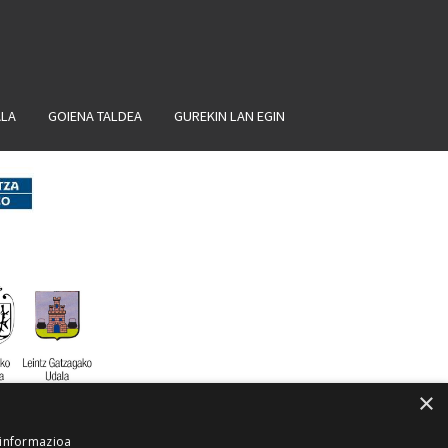
ALA
GOIENA TALDEA
GUREKIN LAN EGIN
×
 informazioa