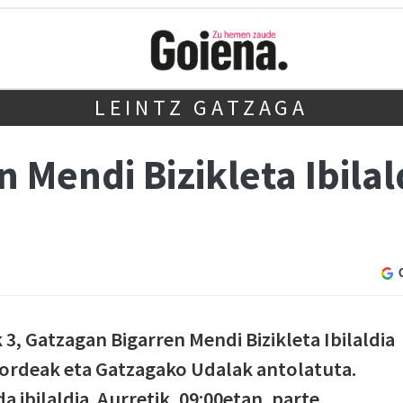
LEINTZ GATZAGA
 Mendi Bizikleta Ibilal
3, Gatzagan Bigarren Mendi Bizikleta Ibilaldia
zordeak eta Gatzagako Udalak antolatuta.
a ibilaldia. Aurretik, 09:00etan, parte