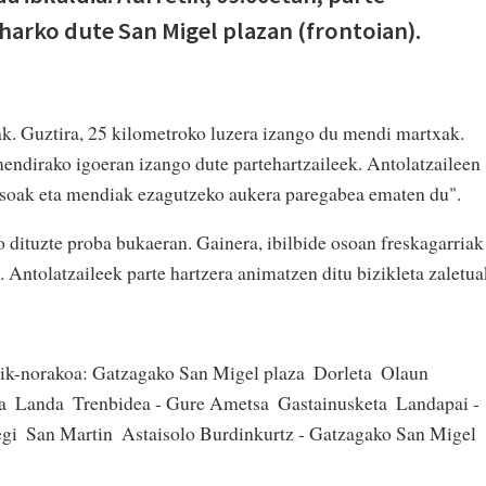
harko dute San Migel plazan (frontoian).
iak. Guztira, 25 kilometroko luzera izango du mendi martxak.
endirako igoeran izango dute partehartzaileek. Antolatzaileen
basoak eta mendiak ezagutzeko aukera paregabea ematen du".
o dituzte proba bukaeran. Gainera, ibilbide osoan freskagarriak
. Antolatzaileek parte hartzera animatzen ditu bizikleta zaletua
k-norakoa: Gatzagako San Migel plaza  Dorleta  Olaun 
  Landa  Trenbidea - Gure Ametsa  Gastainusketa  Landapai -
egi  San Martin  Astaisolo Burdinkurtz - Gatzagako San Migel