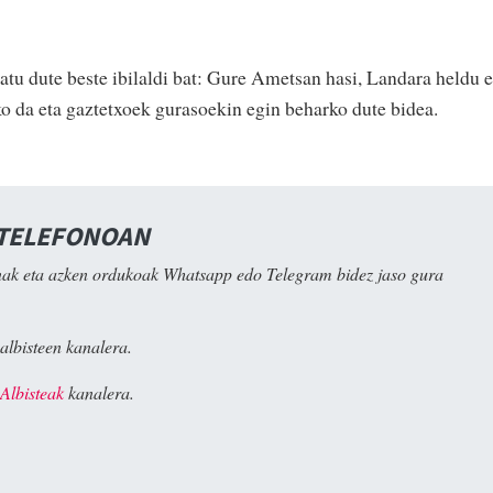
atu dute beste ibilaldi bat: Gure Ametsan hasi, Landara heldu e
ko da eta gaztetxoek gurasoekin egin beharko dute bidea.
 TELEFONOAN
ak eta azken ordukoak Whatsapp edo Telegram bidez jaso gura
albisteen kanalera.
Albisteak
kanalera.