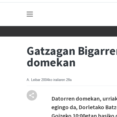
Gatzagan Bigarren
domekan
A. Leibar
2004ko irailaren 28a
Datorren domekan, urriak 
egingo da, Dorletako Bat
Goizeko 10:00etan hasiko d