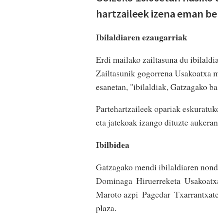
hartzaileek izena eman be
Ibilaldiaren ezaugarriak
Erdi mailako zailtasuna du ibilald
Zailtasunik gogorrena Usakoatxa m
esanetan, "ibilaldiak, Gatzagako 
Partehartzaileek opariak eskuratuk
eta jatekoak izango dituzte aukeran
Ibilbidea
Gatzagako mendi ibilaldiaren nondi
Dominaga  Hiruerreketa  Usakoatxa
Maroto azpi  Pagedar  Txarrantxat
plaza.