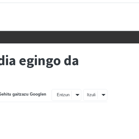
dia egingo da
Gehitu gaitzazu Googlen
Entzun
Itzuli