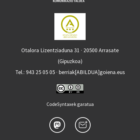
Otalora Lizentziaduna 31 · 20500 Arrasate
(Gipuzkoa)
Tel.: 943 25 05 05 · berriak[ABILDUA]goiena.eus
CodeSyntaxek garatua