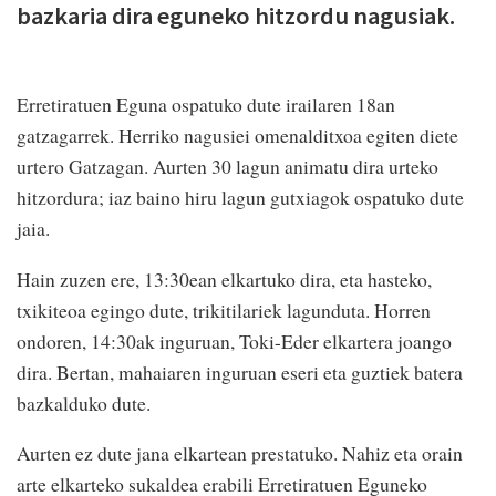
bazkaria dira eguneko hitzordu nagusiak.
Erretiratuen Eguna ospatuko dute irailaren 18an
gatzagarrek. Herriko nagusiei omenalditxoa egiten diete
urtero Gatzagan. Aurten 30 lagun animatu dira urteko
hitzordura; iaz baino hiru lagun gutxiagok ospatuko dute
jaia.
Hain zuzen ere, 13:30ean elkartuko dira, eta hasteko,
txikiteoa egingo dute, trikitilariek lagunduta. Horren
ondoren, 14:30ak inguruan, Toki-Eder elkartera joango
dira. Bertan, mahaiaren inguruan eseri eta guztiek batera
bazkalduko dute.
Aurten ez dute jana elkartean prestatuko. Nahiz eta orain
arte elkarteko sukaldea erabili Erretiratuen Eguneko