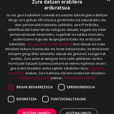
Zure datuen erabilera
arduratsua
Gu eta gure bazkideek cookieak eta antzeko teknologiak erabiltzen
ditugu zure gailuan informazioa gordetzeko eta eskuratzeko, eta
datu pertsonalak tratatzeko (adibidez, zure IP helbidea,
identifikatzaile bakarrak eta nabigazio-datuak), iragarki eta eduki
pertsonalizatuak eskaintzeko, iragarkiak eta edukia neurtzeko,
audientziaren inguruko ikuspegiak lortzeko eta zerbitzuak
hobetzeko.
Hirugarrenen hornitzaileek (4)
zure datuak ere trata
ditzakete helburu hauetarako eta beste batzuetarako, besteak beste
kokapen geografiko zehatzeko datuak eta gailuaren ezaugarriak
erabiliz. Zure aukerak webgune honi soilik aplikatzen zaizkio.
Hornitzaile batzuek baimena beharrean interes legitimoa oinarri
gisa erabil dezakete; aurka egiteko eskubidea duzu
Iragarkien
ezarpenak
atalean. Zure baimena edozein unetan ken dezakezu
Cookieen ezarpenak
atalean.
Pribatutasun-politika
BEHAR-BEHARREZKOA
ERRENDIMENDUA
BIDERATZEA
FUNTZIONALTASUNA
GUZTIAK ONARTU
GUZTIAK UKATU