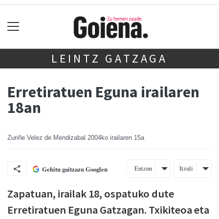
LEINTZ GATZAGA
Erretiratuen Eguna irailaren
18an
Zuriñe Velez de Mendizabal
2004ko irailaren 15a
Entzun
Itzuli
Gehitu gaitzazu Googlen
Zapatuan, irailak 18, ospatuko dute
Erretiratuen Eguna Gatzagan. Txikiteoa eta