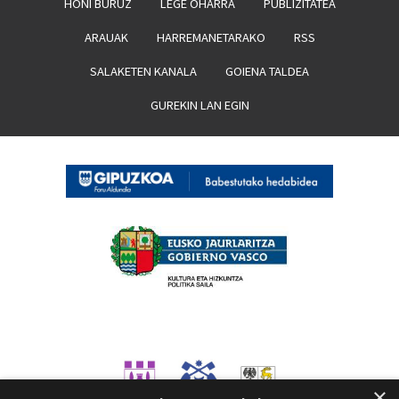
HONI BURUZ
LEGE OHARRA
PUBLIZITATEA
ARAUAK
HARREMANETARAKO
RSS
SALAKETEN KANALA
GOIENA TALDEA
GUREKIN LAN EGIN
×