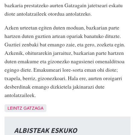
bazkaria prestatzeko aurten Gatzagain jatetxeari eskatu
diote antolatzaileek otordua antolatzeko.
Azken urteetan egiten duten moduan, bazkarian parte
hartzen duten guztien artean opariak banatuko dituzte.
Guztiei zenbaki bat emango zaie, eta gero, zozketa egin.
Azkenik, ohiturarekin jarraituz, bazkarian parte hartzen
duten emakume eta gizonezko nagusienei omenalditxoa
egingo diete. Emakumeari lore-sorta eman ohi diote;
txapela, berriz, gizonezkoari. Hala ere, aurten oroigarri
desberdinak emango dizkietela jakinarazi dute
antolatzaileek.
LEINTZ GATZAGA
ALBISTEAK ESKUKO