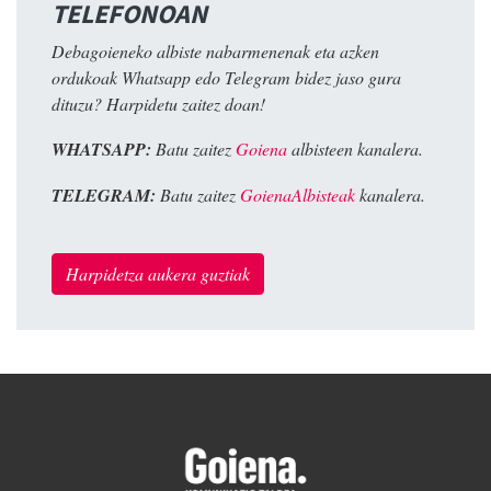
TELEFONOAN
Debagoieneko albiste nabarmenenak eta azken
ordukoak Whatsapp edo Telegram bidez jaso gura
dituzu? Harpidetu zaitez doan!
WHATSAPP:
Batu zaitez
Goiena
albisteen kanalera.
TELEGRAM:
Batu zaitez
GoienaAlbisteak
kanalera.
Harpidetza aukera guztiak