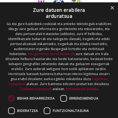
×
Zure datuen erabilera
arduratsua
Gu eta gure bazkideek cookieak eta antzeko teknologiak erabiltzen
ditugu zure gailuan informazioa gordetzeko eta eskuratzeko, eta
datu pertsonalak tratatzeko (adibidez, zure IP helbidea,
identifikatzaile bakarrak eta nabigazio-datuak), iragarki eta eduki
pertsonalizatuak eskaintzeko, iragarkiak eta edukia neurtzeko,
audientziaren inguruko ikuspegiak lortzeko eta zerbitzuak
hobetzeko.
Hirugarrenen hornitzaileek (4)
zure datuak ere trata
ditzakete helburu hauetarako eta beste batzuetarako, besteak beste
kokapen geografiko zehatzeko datuak eta gailuaren ezaugarriak
erabiliz. Zure aukerak webgune honi soilik aplikatzen zaizkio.
Hornitzaile batzuek baimena beharrean interes legitimoa oinarri
gisa erabil dezakete; aurka egiteko eskubidea duzu
Iragarkien
ezarpenak
atalean. Zure baimena edozein unetan ken dezakezu
Cookieen ezarpenak
atalean.
Pribatutasun-politika
BEHAR-BEHARREZKOA
ERRENDIMENDUA
BIDERATZEA
FUNTZIONALTASUNA