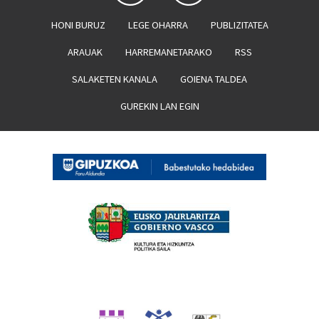
HONI BURUZ
LEGE OHARRA
PUBLIZITATEA
ARAUAK
HARREMANETARAKO
RSS
SALAKETEN KANALA
GOIENA TALDEA
GUREKIN LAN EGIN