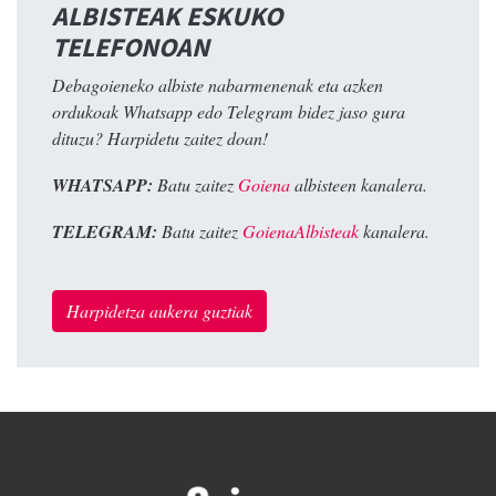
ALBISTEAK ESKUKO
TELEFONOAN
Debagoieneko albiste nabarmenenak eta azken
ordukoak Whatsapp edo Telegram bidez jaso gura
dituzu? Harpidetu zaitez doan!
WHATSAPP:
Batu zaitez
Goiena
albisteen kanalera.
TELEGRAM:
Batu zaitez
GoienaAlbisteak
kanalera.
Harpidetza aukera guztiak