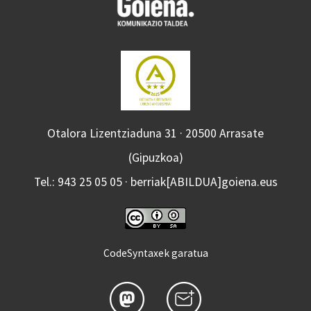
Otalora Lizentziaduna 31 · 20500 Arrasate
(Gipuzkoa)
Tel.: 943 25 05 05 · berriak[ABILDUA]goiena.eus
CodeSyntaxek garatua