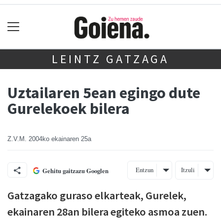
LEINTZ GATZAGA
Uztailaren 5ean egingo dute
Gurelekoek bilera
Z.V.M.
2004ko ekainaren 25a
Entzun
Itzuli
Gehitu gaitzazu Googlen
Gatzagako guraso elkarteak, Gurelek,
ekainaren 28an bilera egiteko asmoa zuen.