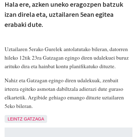
Hala ere, azken uneko eragozpen batzuk
izan direla eta, uztailaren 5ean egitea
erabaki dute.
Uztailaren 5erako Gurelek antolatutako bileran, datorren
hileko 12tik 23ra Gatzagan egingo diren udalekuei buruz
arituko dira eta hainbat kontu planifikatuko dituzte.
Nahiz eta Gatzagan egingo diren udalekuak, zenbait
irteera egiteko asmotan dabiltzala adierazi dute guraso
elkartetik. Argibide gehiago emango dituzte uztailaren
5eko bileran.
LEINTZ GATZAGA