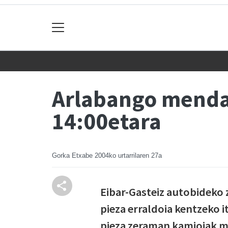
Arlabango mendat
14:00etara
Gorka Etxabe
2004ko urtarrilaren 27a
Eibar-Gasteiz autobideko 
pieza erraldoia kentzeko 
pieza zeraman kamioiak ma