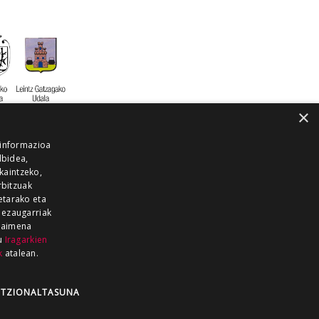
×
 informazioa
lbidea,
skaintzeko,
rbitzuak
etarako eta
 ezaugarriak
 baimena
zu
Iragarkien
k
atalean.
EITIA GUKA
AZKOITIA GUKA
BARRENA
GUKA
GUKA TELEBISTA
HIRUKA
TZIONALTASUNA
Z GUKA
ZUMAIA GUKA
28 KANALA