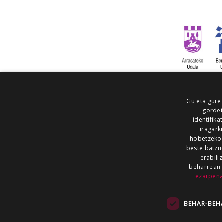
Gu eta gure
gordet
identifika
iragark
hobetzeko
beste batzu
erabili
beharrean 
ezarpen
AIARALDEA
AIKOR
AIURRI
ALEA
BEGITU
ERRAN
EUSKALERRIA IRRA
BEHAR-BEH
KRONIKA
MAILOPE
NOAUA
O