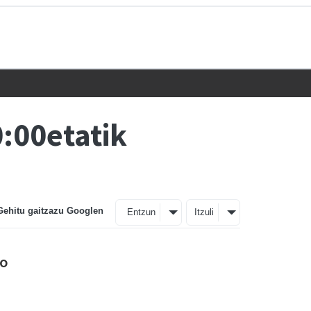
:00etatik
Gehitu gaitzazu Googlen
Entzun
Itzuli
ko