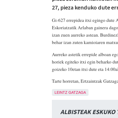
27, pieza kenduko dute er
Gi-627 errepidea itxi egingo dute 
Eskoriatzatik Arlaban gainera dag
izan zuen aurreko astean. Burdinezk
behar izan zuten kamioiaren matxu
Aurreko astetik errepide alboan ego
horiek egiteko itxi egin beharko d
goizeko 10etan itxi dute eta 14:00ak
Tarte horretan, Ertzaintzak Gatzaga
LEINTZ GATZAGA
ALBISTEAK ESKUKO