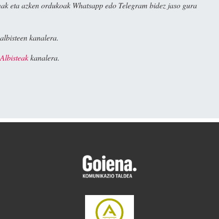
ak eta azken ordukoak Whatsapp edo Telegram bidez jaso gura
albisteen kanalera.
Albisteak
kanalera.