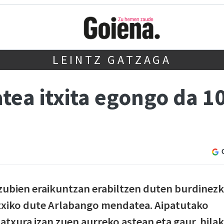
LEINTZ GATZAGA
ea itxita egongo da 10
zubien eraikuntzan erabiltzen duten burdinez
itxiko dute Arlabango mendatea. Aipatutako
txura izan zuen aurreko astean eta gaur, hilak