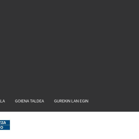
ALA
GOIENA TALDEA
GUREKIN LAN EGIN