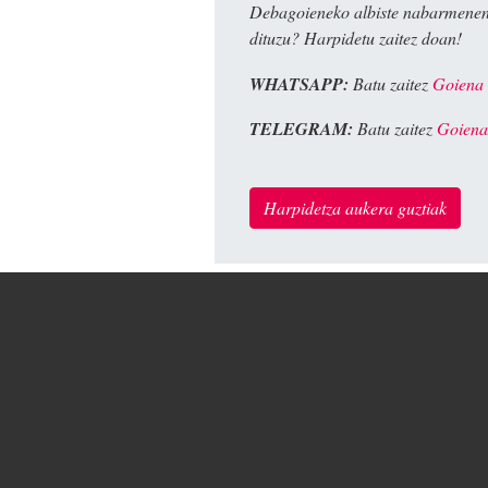
Debagoieneko albiste nabarmenen
dituzu? Harpidetu zaitez doan!
WHATSAPP:
Batu zaitez
Goiena
TELEGRAM:
Batu zaitez
Goiena
Harpidetza aukera guztiak