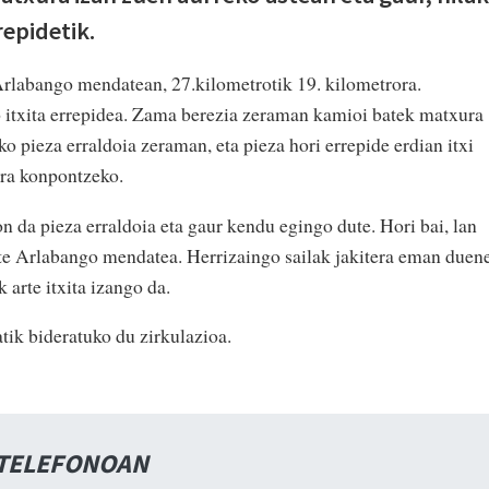
repidetik.
Arlabango mendatean, 27.kilometrotik 19. kilometrora.
o itxita errepidea. Zama berezia zeraman kamioi batek matxura
o pieza erraldoia zeraman, eta pieza hori errepide erdian itxi
ra konpontzeko.
n da pieza erraldoia eta gaur kendu egingo dute. Hori bai, lan
ute Arlabango mendatea. Herrizaingo sailak jakitera eman duen
 arte itxita izango da.
tik bideratuko du zirkulazioa.
 TELEFONOAN