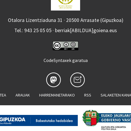
Otalora Lizentziaduna 31 · 20500 Arrasate (Gipuzkoa)
Tel.: 943 25 05 05 · berriak[ABILDUA]goiena.eus
CodeSyntaxek garatua
ATEA
ARAUAK
HARREMANETARAKO
RSS
SALAKETEN KAN