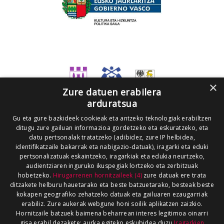
×
Zure datuen erabilera
arduratsua
Gu eta gure bazkideek cookieak eta antzeko teknologiak erabiltzen
ditugu zure gailuan informazioa gordetzeko eta eskuratzeko, eta
datu pertsonalak tratatzeko (adibidez, zure IP helbidea,
identifikatzaile bakarrak eta nabigazio-datuak), iragarki eta eduki
pertsonalizatuak eskaintzeko, iragarkiak eta edukia neurtzeko,
audientziaren inguruko ikuspegiak lortzeko eta zerbitzuak
hobetzeko.
Hirugarrenen hornitzaileek (4)
zure datuak ere trata
ditzakete helburu hauetarako eta beste batzuetarako, besteak beste
kokapen geografiko zehatzeko datuak eta gailuaren ezaugarriak
erabiliz. Zure aukerak webgune honi soilik aplikatzen zaizkio.
Hornitzaile batzuek baimena beharrean interes legitimoa oinarri
gisa erabil dezakete; aurka egiteko eskubidea duzu
Iragarkien