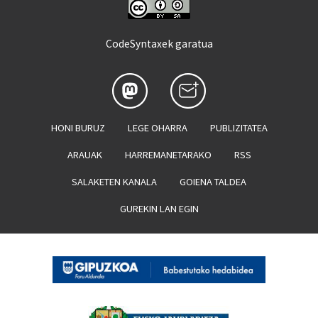
CodeSyntaxek garatua
HONI BURUZ
LEGE OHARRA
PUBLIZITATEA
ARAUAK
HARREMANETARAKO
RSS
SALAKETEN KANALA
GOIENA TALDEA
GUREKIN LAN EGIN