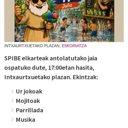
INTXAURTXUETAKO PLAZAN,
ESKORIATZA
SPIBE elkarteak antolatutako jaia
ospatuko dute, 17:00etan hasita,
Intxaurtxuetako plazan. Ekintzak:
Ur jokoak
Mojitoak
Parrillada
Musika