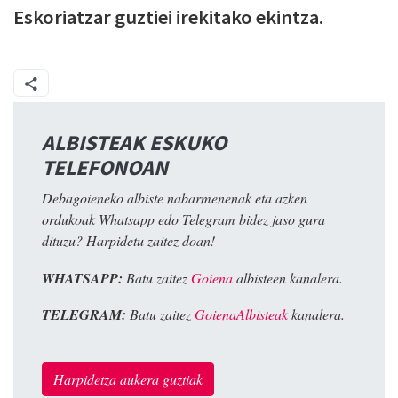
Eskoriatzar guztiei irekitako ekintza.
ALBISTEAK ESKUKO
TELEFONOAN
Debagoieneko albiste nabarmenenak eta azken
ordukoak Whatsapp edo Telegram bidez jaso gura
dituzu? Harpidetu zaitez doan!
WHATSAPP:
Batu zaitez
Goiena
albisteen kanalera.
TELEGRAM:
Batu zaitez
GoienaAlbisteak
kanalera.
Harpidetza aukera guztiak