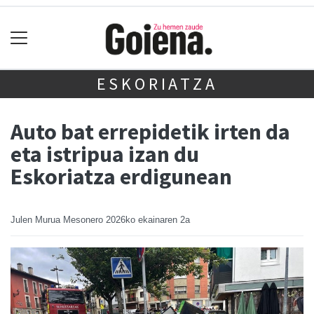
ESKORIATZA
Auto bat errepidetik irten da
eta istripua izan du
Eskoriatza erdigunean
Julen Murua Mesonero
2026ko ekainaren 2a