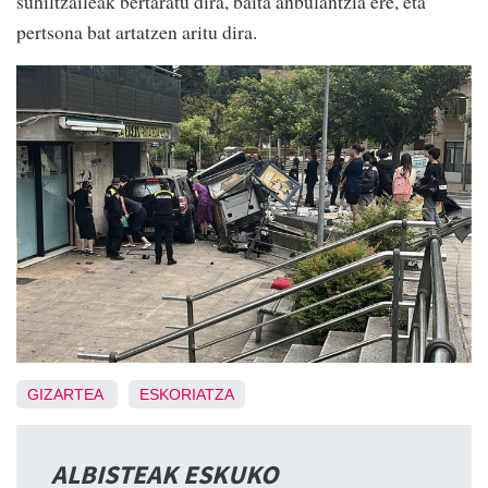
suhiltzaileak bertaratu dira, baita anbulantzia ere, eta
pertsona bat artatzen aritu dira.
GIZARTEA
ESKORIATZA
ALBISTEAK ESKUKO