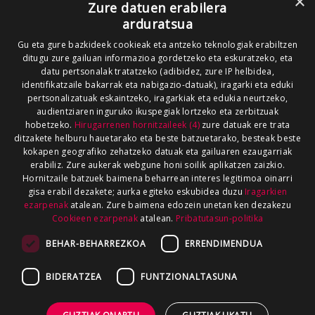
×
Zure datuen erabilera
arduratsua
Gu eta gure bazkideek cookieak eta antzeko teknologiak erabiltzen
ditugu zure gailuan informazioa gordetzeko eta eskuratzeko, eta
datu pertsonalak tratatzeko (adibidez, zure IP helbidea,
identifikatzaile bakarrak eta nabigazio-datuak), iragarki eta eduki
pertsonalizatuak eskaintzeko, iragarkiak eta edukia neurtzeko,
audientziaren inguruko ikuspegiak lortzeko eta zerbitzuak
hobetzeko.
Hirugarrenen hornitzaileek (4)
zure datuak ere trata
ditzakete helburu hauetarako eta beste batzuetarako, besteak beste
kokapen geografiko zehatzeko datuak eta gailuaren ezaugarriak
erabiliz. Zure aukerak webgune honi soilik aplikatzen zaizkio.
Hornitzaile batzuek baimena beharrean interes legitimoa oinarri
gisa erabil dezakete; aurka egiteko eskubidea duzu
Iragarkien
ezarpenak
atalean. Zure baimena edozein unetan ken dezakezu
Cookieen ezarpenak
atalean.
Pribatutasun-politika
BEHAR-BEHARREZKOA
ERRENDIMENDUA
BIDERATZEA
FUNTZIONALTASUNA