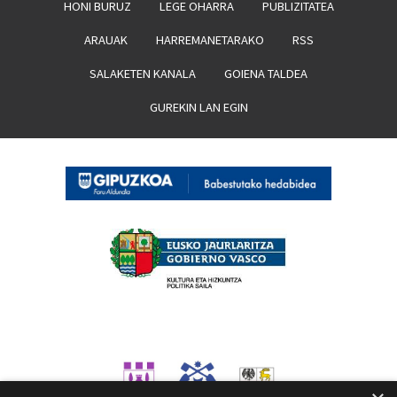
HONI BURUZ
LEGE OHARRA
PUBLIZITATEA
ARAUAK
HARREMANETARAKO
RSS
SALAKETEN KANALA
GOIENA TALDEA
GUREKIN LAN EGIN