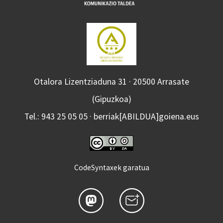
Otalora Lizentziaduna 31 · 20500 Arrasate
(Gipuzkoa)
Tel.: 943 25 05 05 · berriak[ABILDUA]goiena.eus
CodeSyntaxek garatua