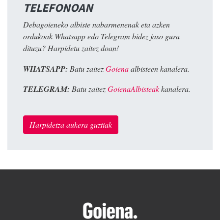
TELEFONOAN
Debagoieneko albiste nabarmenenak eta azken
ordukoak Whatsapp edo Telegram bidez jaso gura
dituzu? Harpidetu zaitez doan!
WHATSAPP:
Batu zaitez
Goiena
albisteen kanalera.
TELEGRAM:
Batu zaitez
GoienaAlbisteak
kanalera.
Harpidetza aukera guztiak