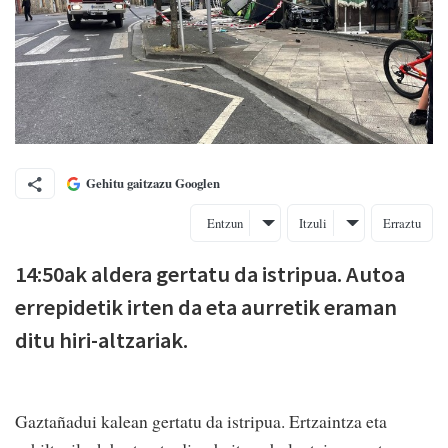
Gehitu gaitzazu Googlen
Entzun
Itzuli
Erraztu
14:50ak aldera gertatu da istripua. Autoa
errepidetik irten da eta aurretik eraman
ditu hiri-altzariak.
Gaztañadui kalean gertatu da istripua. Ertzaintza eta