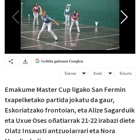
Gehitu gaitzazu Googlen
Entzun
Itzuli
Erraztu
Emakume Master Cup ligako San Fermin
txapelketako partida jokatu da gaur,
Eskoriatzako frontoian, eta Alize Sagarduik
eta Uxue Oses oñatiarrak 21-22 irabazi diete
Olatz Insausti antzuolarrari eta Nora