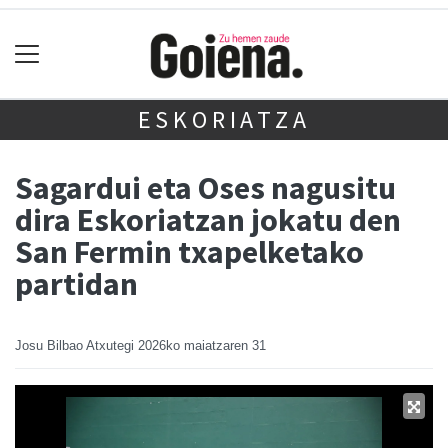
ESKORIATZA
Sagardui eta Oses nagusitu
dira Eskoriatzan jokatu den
San Fermin txapelketako
partidan
Josu Bilbao Atxutegi
2026ko maiatzaren 31