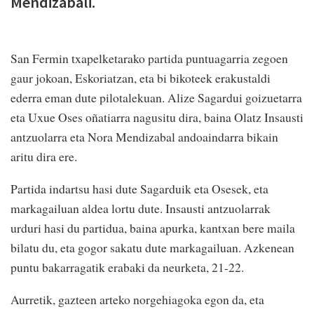
Mendizabali.
San Fermin txapelketarako partida puntuagarria zegoen
gaur jokoan, Eskoriatzan, eta bi bikoteek erakustaldi
ederra eman dute pilotalekuan. Alize Sagardui goizuetarra
eta Uxue Oses oñatiarra nagusitu dira, baina Olatz Insausti
antzuolarra eta Nora Mendizabal andoaindarra bikain
aritu dira ere.
Partida indartsu hasi dute Sagarduik eta Osesek, eta
markagailuan aldea lortu dute. Insausti antzuolarrak
urduri hasi du partidua, baina apurka, kantxan bere maila
bilatu du, eta gogor sakatu dute markagailuan. Azkenean
puntu bakarragatik erabaki da neurketa, 21-22.
Aurretik, gazteen arteko norgehiagoka egon da, eta