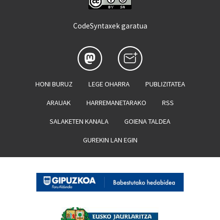
CodeSyntaxek garatua
HONI BURUZ
LEGE OHARRA
PUBLIZITATEA
ARAUAK
HARREMANETARAKO
RSS
SALAKETEN KANALA
GOIENA TALDEA
GUREKIN LAN EGIN