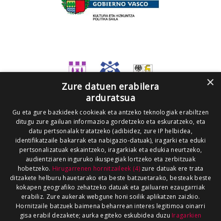
×
Zure datuen erabilera
arduratsua
Gu eta gure bazkideek cookieak eta antzeko teknologiak erabiltzen
ditugu zure gailuan informazioa gordetzeko eta eskuratzeko, eta
datu pertsonalak tratatzeko (adibidez, zure IP helbidea,
identifikatzaile bakarrak eta nabigazio-datuak), iragarki eta eduki
pertsonalizatuak eskaintzeko, iragarkiak eta edukia neurtzeko,
audientziaren inguruko ikuspegiak lortzeko eta zerbitzuak
hobetzeko.
Hirugarrenen hornitzaileek (4)
zure datuak ere trata
ditzakete helburu hauetarako eta beste batzuetarako, besteak beste
kokapen geografiko zehatzeko datuak eta gailuaren ezaugarriak
erabiliz. Zure aukerak webgune honi soilik aplikatzen zaizkio.
Hornitzaile batzuek baimena beharrean interes legitimoa oinarri
gisa erabil dezakete; aurka egiteko eskubidea duzu
Iragarkien