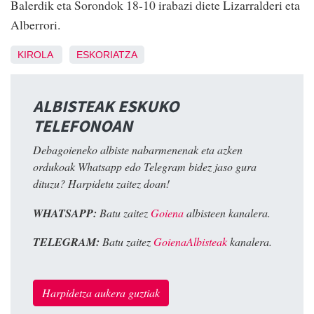
Balerdik eta Sorondok 18-10 irabazi diete Lizarralderi eta
Alberrori.
KIROLA
ESKORIATZA
ALBISTEAK ESKUKO
TELEFONOAN
Debagoieneko albiste nabarmenenak eta azken
ordukoak Whatsapp edo Telegram bidez jaso gura
dituzu? Harpidetu zaitez doan!
WHATSAPP:
Batu zaitez
Goiena
albisteen kanalera.
TELEGRAM:
Batu zaitez
GoienaAlbisteak
kanalera.
Harpidetza aukera guztiak