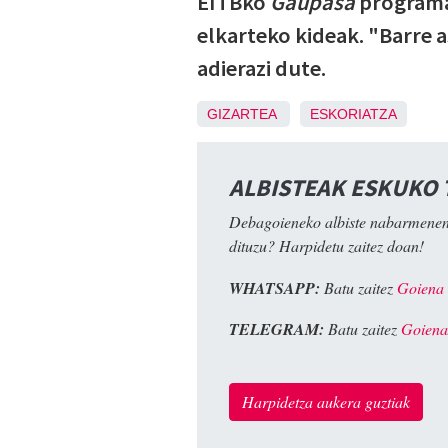
EITBko
Gaupasa
programak
elkarteko kideak. "Barre 
adierazi dute.
GIZARTEA
ESKORIATZA
ALBISTEAK ESKUKO
Debagoieneko albiste nabarmenen
dituzu? Harpidetu zaitez doan!
WHATSAPP:
Batu zaitez
Goiena
TELEGRAM:
Batu zaitez
Goiena
Harpidetza aukera guztiak