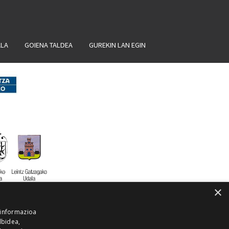
ALA
GOIENA TALDEA
GUREKIN LAN EGIN
×
 informazioa
lbidea,