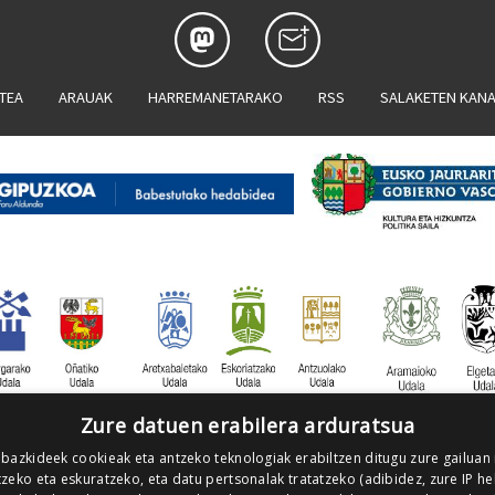
ATEA
ARAUAK
HARREMANETARAKO
RSS
SALAKETEN KAN
Zure datuen erabilera arduratsua
 bazkideek cookieak eta antzeko teknologiak erabiltzen ditugu zure gailuan
zeko eta eskuratzeko, eta datu pertsonalak tratatzeko (adibidez, zure IP he