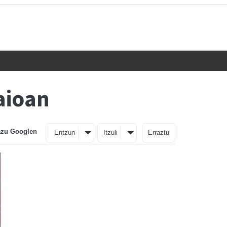
aioan
azu Googlen
Entzun
Itzuli
Erraztu