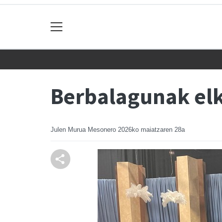
Berbalagunak elk
Julen Murua Mesonero
2026ko maiatzaren 28a