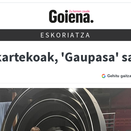
ESKORIATZA
artekoak, 'Gaupasa' s
Gehitu gaitz