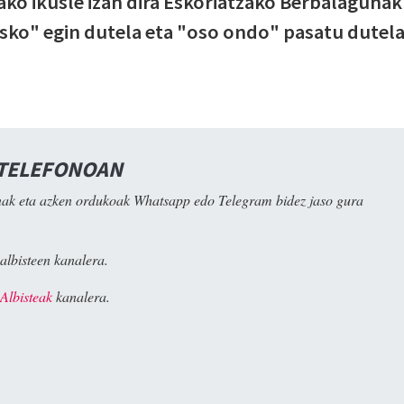
o ikusle izan dira Eskoriatzako Berbalagunak
asko" egin dutela eta "oso ondo" pasatu dutel
 TELEFONOAN
ak eta azken ordukoak Whatsapp edo Telegram bidez jaso gura
albisteen kanalera.
Albisteak
kanalera.