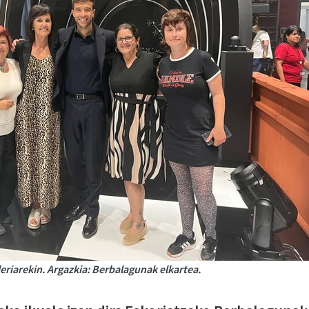
eriarekin. Argazkia: Berbalagunak elkartea.