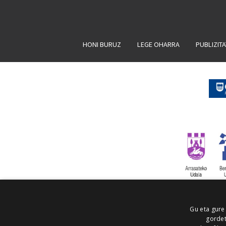
HONI BURUZ
LEGE OHARRA
PUBLIZIT
Gu eta gure
gordet