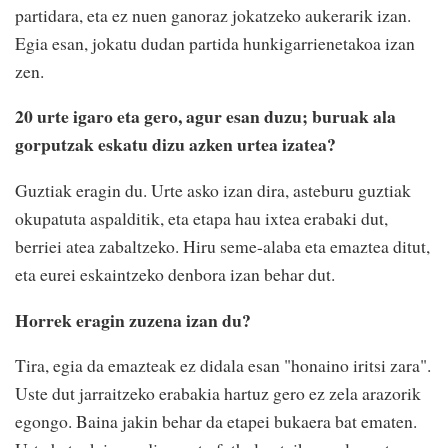
partidara, eta ez nuen ganoraz jokatzeko aukerarik izan.
Egia esan, jokatu dudan partida hunkigarrienetakoa izan
zen.
20 urte igaro eta gero, agur esan duzu; buruak ala
gorputzak eskatu dizu azken urtea izatea?
Guztiak eragin du. Urte asko izan dira, asteburu guztiak
okupatuta aspalditik, eta etapa hau ixtea erabaki dut,
berriei atea zabaltzeko. Hiru seme-alaba eta emaztea ditut,
eta eurei eskaintzeko denbora izan behar dut.
Horrek eragin zuzena izan du?
Tira, egia da emazteak ez didala esan "honaino iritsi zara".
Uste dut jarraitzeko erabakia hartuz gero ez zela arazorik
egongo. Baina jakin behar da etapei bukaera bat ematen.