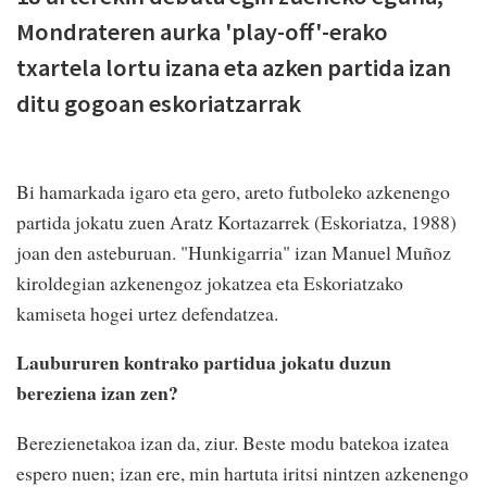
Mondrateren aurka 'play-off'-erako
txartela lortu izana eta azken partida izan
ditu gogoan eskoriatzarrak
Bi hamarkada igaro eta gero, areto futboleko azkenengo
partida jokatu zuen Aratz Kortazarrek (Eskoriatza, 1988)
joan den asteburuan. "Hunkigarria" izan Manuel Muñoz
kiroldegian azkenengoz jokatzea eta Eskoriatzako
kamiseta hogei urtez defendatzea.
Laubururen kontrako partidua jokatu duzun
bereziena izan zen?
Berezienetakoa izan da, ziur. Beste modu batekoa izatea
espero nuen; izan ere, min hartuta iritsi nintzen azkenengo