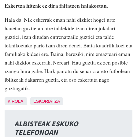
Eskertza hitzak ez dira faltatzen halakoetan.
Hala da. Nik eskerrak eman nahi dizkiet hogei urte
hauetan guztietan nire taldekide izan diren jokalari
guztiei, izan ditudan entrenatzaile guztiei eta talde
teknikoetako parte izan diren denei. Baita kuadrillakoei eta
familiako kideei ere. Baina, bereziki, nire emazteari eman
nahi dizkiot eskerrak, Nereari. Hau guztia ez zen posible
izango hura gabe. Hark pairatu du senarra areto futbolean
ibiltzeak dakarren guztia, eta oso eskertuta nago
guztiagatik.
KIROLA
ESKORIATZA
ALBISTEAK ESKUKO
TELEFONOAN