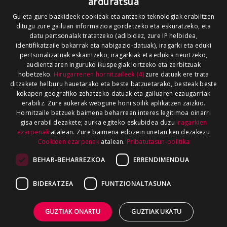
arduratsua
Gu eta gure bazkideek cookieak eta antzeko teknologiak erabiltzen
ditugu zure gailuan informazioa gordetzeko eta eskuratzeko, eta
datu pertsonalak tratatzeko (adibidez, zure IP helbidea,
identifikatzaile bakarrak eta nabigazio-datuak), iragarki eta eduki
pertsonalizatuak eskaintzeko, iragarkiak eta edukia neurtzeko,
audientziaren inguruko ikuspegiak lortzeko eta zerbitzuak
hobetzeko.
Hirugarrenen hornitzaileek (4)
zure datuak ere trata
ditzakete helburu hauetarako eta beste batzuetarako, besteak beste
kokapen geografiko zehatzeko datuak eta gailuaren ezaugarriak
erabiliz. Zure aukerak webgune honi soilik aplikatzen zaizkio.
Hornitzaile batzuek baimena beharrean interes legitimoa oinarri
gisa erabil dezakete; aurka egiteko eskubidea duzu
Iragarkien
ezarpenak
atalean. Zure baimena edozein unetan ken dezakezu
Cookieen ezarpenak
atalean.
Pribatutasun-politika
BEHAR-BEHARREZKOA
ERRENDIMENDUA
BIDERATZEA
FUNTZIONALTASUNA
GUZTIAK ONARTU
GUZTIAK UKATU