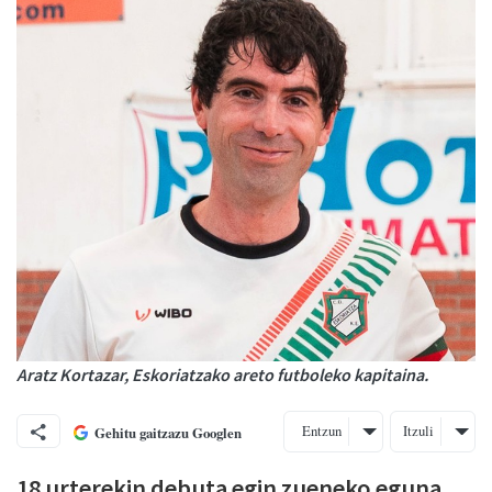
Aratz Kortazar, Eskoriatzako areto futboleko kapitaina.
Entzun
Itzuli
Gehitu gaitzazu Googlen
18 urterekin debuta egin zueneko eguna,