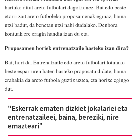
hartuko ditut areto futbolari dagokionez. Bat edo beste
etorri zait areto futboleko proposamenak eginaz, baina
utzi badut, da benetan utzi nahi dudalako. Denbora
kontuak ere eragin handia izan du eta.
Proposamen horiek entrenatzaile hasteko izan dira?
Bai, hori da. Entrenatzaile edo areto futbolari lotutako
beste esparruren baten hasteko proposatu didate, baina
erabakia da areto futbola guztiz uztea, eta horixe egingo
dut.
"Eskerrak ematen dizkiet jokalariei eta
entrenatzaileei, baina, bereziki, nire
emazteari"