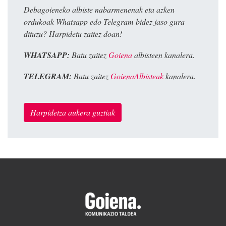
Debagoieneko albiste nabarmenenak eta azken
ordukoak Whatsapp edo Telegram bidez jaso gura
dituzu? Harpidetu zaitez doan!
WHATSAPP:
Batu zaitez
Goiena
albisteen kanalera.
TELEGRAM:
Batu zaitez
GoienaAlbisteak
kanalera.
Harpidetza aukera guztiak