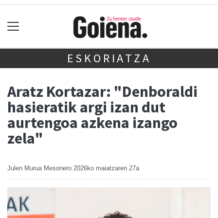
ESKORIATZA
Aratz Kortazar: "Denboraldi
hasieratik argi izan dut
aurtengoa azkena izango
zela"
Julen Murua Mesonero
2026ko maiatzaren 27a