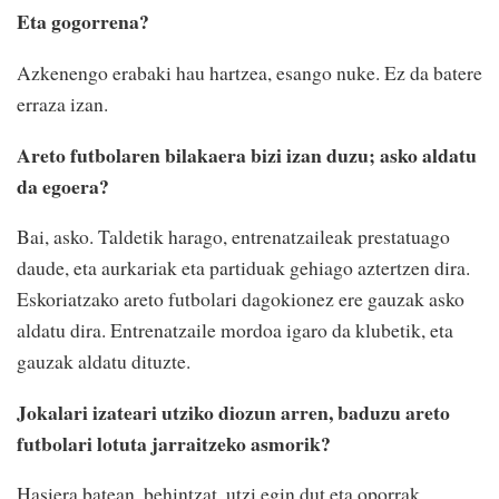
Eta gogorrena?
Azkenengo erabaki hau hartzea, esango nuke. Ez da batere
erraza izan.
Areto futbolaren bilakaera bizi izan duzu; asko aldatu
da egoera?
Bai, asko. Taldetik harago, entrenatzaileak prestatuago
daude, eta aurkariak eta partiduak gehiago aztertzen dira.
Eskoriatzako areto futbolari dagokionez ere gauzak asko
aldatu dira. Entrenatzaile mordoa igaro da klubetik, eta
gauzak aldatu dituzte.
Jokalari izateari utziko diozun arren, baduzu areto
futbolari lotuta jarraitzeko asmorik?
Hasiera batean, behintzat, utzi egin dut eta oporrak