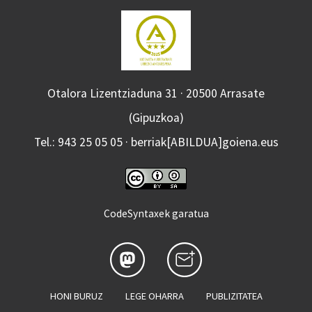
Otalora Lizentziaduna 31 · 20500 Arrasate
(Gipuzkoa)
Tel.: 943 25 05 05 · berriak[ABILDUA]goiena.eus
CodeSyntaxek garatua
HONI BURUZ
LEGE OHARRA
PUBLIZITATEA