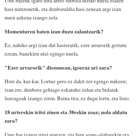
Urte batzuk igaro dira areto futbola utziko nuela esaten
hasi nintzenetik, eta denboraldia hasi zenean argi izan
nuen azkena izango zela.
Momenturen baten izan duzu zalantzarik?
Ez, nahiko argi izan dut hasieratik; ezer arrarorik gertatu
ezean, banekien utzi egingo nuela.
"Ezer arrarorik" diozunean, igoeraz ari zara?
Hori da, kar-kar. Lortuz gero ez dakit zer egingo nukeen;
izan ere, denbora gehiago eskatuko zidan eta bidaiak
luzeagoak izango ziren. Baina tira, ez dugu lortu, eta listo.
18 urterekin iritsi zinen eta 38rekin zoaz; nola aldatu
zara?
Ume bat izaten iritsi nintzen, eta hiru seme-alabarekin eta