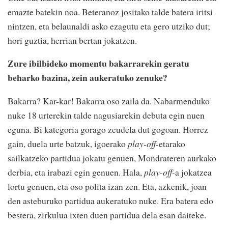
emazte batekin noa. Beteranoz jositako talde batera iritsi
nintzen, eta belaunaldi asko ezagutu eta gero utziko dut;
hori guztia, herrian bertan jokatzen.
Zure ibilbideko momentu bakarrarekin geratu
beharko bazina, zein aukeratuko zenuke?
Bakarra? Kar-kar! Bakarra oso zaila da. Nabarmenduko
nuke 18 urterekin talde nagusiarekin debuta egin nuen
eguna. Bi kategoria gorago zeudela dut gogoan. Horrez
gain, duela urte batzuk, igoerako
play-off
-etarako
sailkatzeko partidua jokatu genuen, Mondrateren aurkako
derbia, eta irabazi egin genuen. Hala,
play-off-
a jokatzea
lortu genuen, eta oso polita izan zen. Eta, azkenik, joan
den asteburuko partidua aukeratuko nuke. Era batera edo
bestera, zirkulua ixten duen partidua dela esan daiteke.