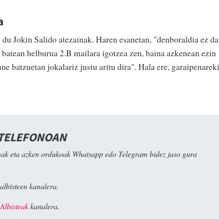
a
 du Jokin Salido atezainak. Haren esanetan, "denboraldia ez da
a batean helburua 2.B mailara igotzea zen, baina azkenean ezin
ne batzuetan jokalariz justu aritu dira". Hala ere, garaipenarek
 TELEFONOAN
ak eta azken ordukoak Whatsapp edo Telegram bidez jaso gura
albisteen kanalera.
Albisteak
kanalera.