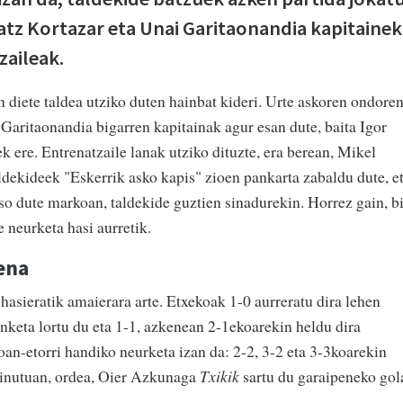
atz
Kortazar
eta
Unai
Garitaonandia
kapitainek
zaileak.
 diete taldea utziko duten hainbat kideri. Urte askoren ondoren
Garitaonandia bigarren kapitainak agur esan dute, baita Igor
 ere. Entrenatzaile lanak utziko dituzte, era berean, Mikel
dekideek "Eskerrik asko kapis" zioen pankarta zabaldu dute, e
 dute markoan, taldekide guztien sinadurekin. Horrez gain, b
e neurketa hasi aurretik.
ena
 hasieratik amaierara arte. Etxekoak 1-0 aurreratu dira lehen
inketa lortu du eta 1-1, azkenean 2-1ekoarekin heldu dira
joan-etorri handiko neurketa izan da: 2-2, 3-2 eta 3-3koarekin
 minutuan, ordea, Oier Azkunaga
Txikik
sartu du garaipeneko gol