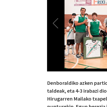
Denboraldiko azken parti
taldeak, eta 4-3 irabazi di
Hirugarren Mailako txapel
punturekin.
Egun
berezia