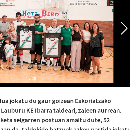
dua jokatu du gaur goizean Eskoriatzako
o Lauburu KE Ibarra taldeari, zaleen aurrean.
keta seigarren postuan amaitu dute, 52
izan
da,
taldekide
batzuek
azken
partida
jokat