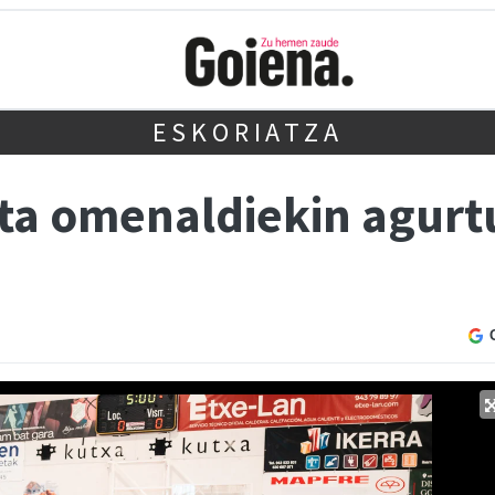
ESKORIATZA
ta omenaldiekin agurt