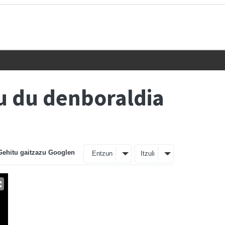
u du denboraldia
Gehitu gaitzazu Googlen
Entzun
Itzuli