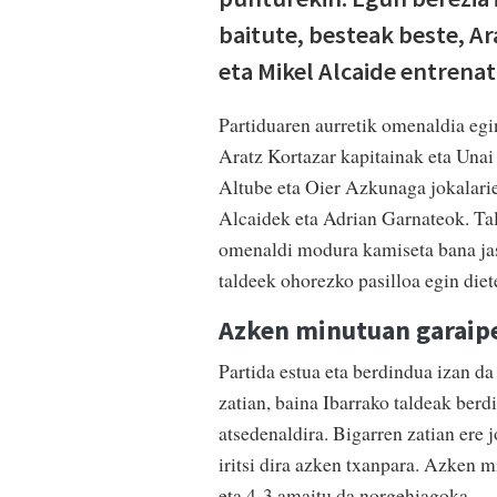
baitute,
besteak
beste,
Ar
eta Mikel Alcaide entrenat
Partiduaren aurretik omenaldia egin
Aratz Kortazar kapitainak eta Unai 
Altube eta Oier Azkunaga jokalariek
Alcaidek eta Adrian Garnateok. Tal
omenaldi modura kamiseta bana jaso
taldeek ohorezko pasilloa egin diet
Azken minutuan garaip
Partida estua eta berdindua izan da
zatian, baina Ibarrako taldeak berd
atsedenaldira. Bigarren zatian ere 
iritsi dira azken txanpara. Azken
eta 4-3 amaitu da norgehiagoka.