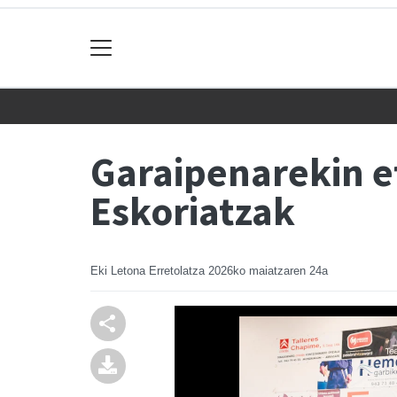
Garaipenarekin e
Eskoriatzak
Eki Letona Erretolatza
2026ko maiatzaren 24a