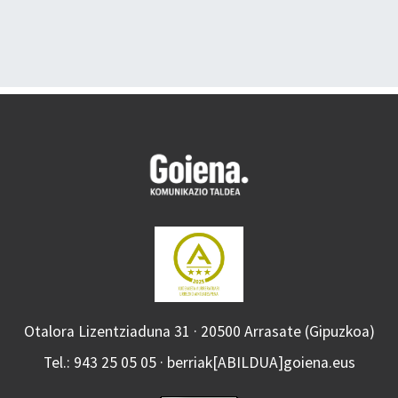
Otalora Lizentziaduna 31 · 20500 Arrasate (Gipuzkoa)
Tel.: 943 25 05 05 · berriak[ABILDUA]goiena.eus