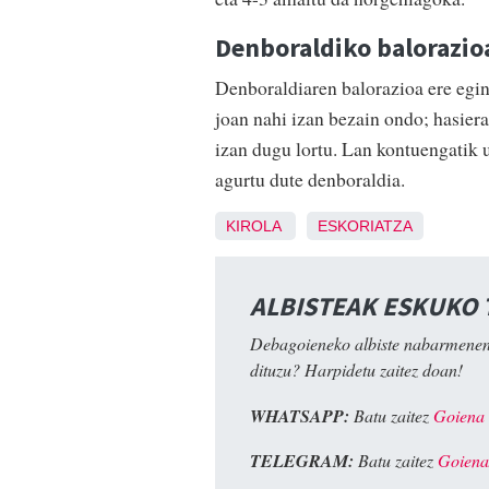
Denboraldiko balorazio
Denboraldiaren balorazioa ere egin
joan nahi izan bezain ondo; hasier
izan dugu lortu. Lan kontuengatik u
agurtu dute denboraldia.
KIROLA
ESKORIATZA
ALBISTEAK ESKUKO
Debagoieneko albiste nabarmenen
dituzu? Harpidetu zaitez doan!
WHATSAPP:
Batu zaitez
Goiena
TELEGRAM:
Batu zaitez
Goiena