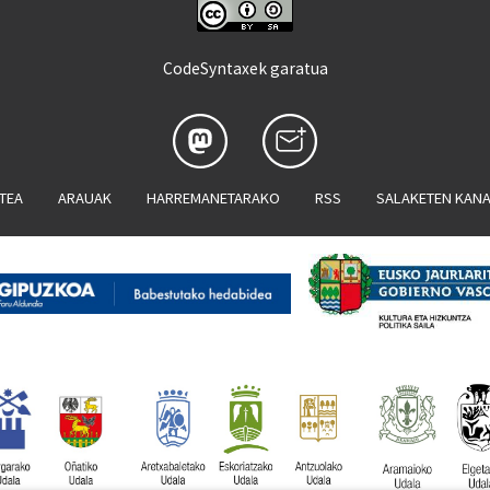
CodeSyntaxek garatua
ATEA
ARAUAK
HARREMANETARAKO
RSS
SALAKETEN KAN