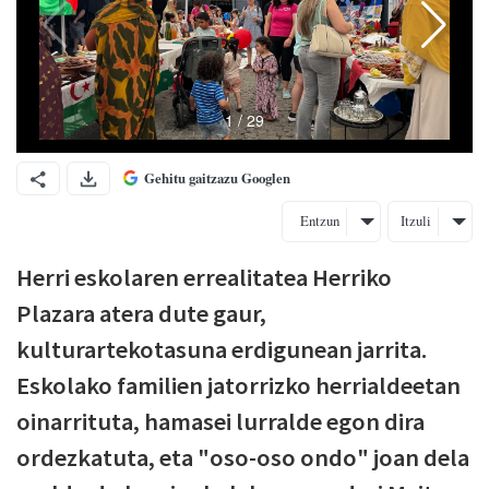
Gehitu gaitzazu Googlen
Entzun
Itzuli
Herri eskolaren errealitatea Herriko
Plazara atera dute gaur,
kulturartekotasuna erdigunean jarrita.
Eskolako familien jatorrizko herrialdeetan
oinarrituta, hamasei lurralde egon dira
ordezkatuta, eta "oso-oso ondo" joan dela