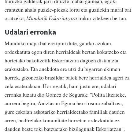
buruzko galderak jarri dituzte mahai gainean, egoki
erantzun ahala puzzle-piezak lortu eta guztiekin mural bat
osatzeko;
Mundutik Eskoriatzara
irakur zitekeen bertan.
Udalari erronka
Munduko mapa bat ere ipini dute, gaurko azokan
ordezkatuta egon diren herrialdeak bertan kokatzeko eta
horietako bakoitzetik Eskoriatzara dagoen distantzia
erakusteko. Eta anekdota ere utzi du bigarren ekimen
horrek, gizonezko brasildar batek bere herrialdea ageri ez
zela esaterakoan. Horregatik, hain justu ere, udalari
erronka luzatu dio Gomez de Segurak: "Polita litzateke,
aurrera begira, Aniztasun Eguna herri osora zabaltzea,
gure eskolan askotariko herrialdeetako familiak dauden
arren, badirelako komunitate horretan ordezkatuta ez
dauden beste toki batzuetako bizilagunak Eskoriatzan".