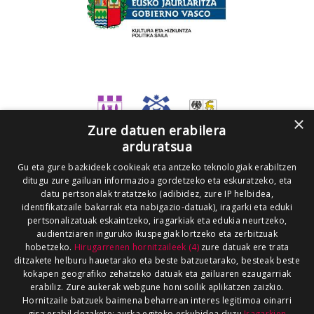
×
Zure datuen erabilera
arduratsua
Gu eta gure bazkideek cookieak eta antzeko teknologiak erabiltzen
ditugu zure gailuan informazioa gordetzeko eta eskuratzeko, eta
datu pertsonalak tratatzeko (adibidez, zure IP helbidea,
identifikatzaile bakarrak eta nabigazio-datuak), iragarki eta eduki
pertsonalizatuak eskaintzeko, iragarkiak eta edukia neurtzeko,
audientziaren inguruko ikuspegiak lortzeko eta zerbitzuak
hobetzeko.
Hirugarrenen hornitzaileek (4)
zure datuak ere trata
ditzakete helburu hauetarako eta beste batzuetarako, besteak beste
kokapen geografiko zehatzeko datuak eta gailuaren ezaugarriak
erabiliz. Zure aukerak webgune honi soilik aplikatzen zaizkio.
Hornitzaile batzuek baimena beharrean interes legitimoa oinarri
gisa erabil dezakete; aurka egiteko eskubidea duzu
Iragarkien