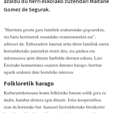
azaldu du herri eskolako zuzendari Maitane
Gomez de Segurak.
"Harrituta geratu gara familiek erakutsitako gogoarekin,
eta baita herritarrek emandako erantzunarekin ere",
adierazi du. Enbaxadore lanetan aritu diren familiak euren
herrialdeetako jantziekin etorri dira, eta jatekoa eta
informazioa ipini dituzte hurbildu direnen eskura. Luis
Ezeizako komunitatea osatzen dutenez harago, herritar
ugarik erakutsi dute horiekiko interesa.
Folkloretik harago
Kulturartekotasuna kontu folkloriko batean soilik gera ez
dadin, hainbat ekintza egin dituzte. Jolas kooperatiboa
izan da horietako bat: hamasei herrialdeetako bitxikeriei