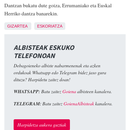
Dantzan bukatu dute goiza, Errumaniako eta Euskal
Herriko dantza banarekin.
GIZARTEA
ESKORIATZA
ALBISTEAK ESKUKO
TELEFONOAN
Debagoieneko albiste nabarmenenak eta azken
ordukoak Whatsapp edo Telegram bidez jaso gura
dituzu? Harpidetu zaitez doan!
WHATSAPP:
Batu zaitez
Goiena
albisteen kanalera.
TELEGRAM:
Batu zaitez
GoienaAlbisteak
kanalera.
Harpidetza aukera guztiak