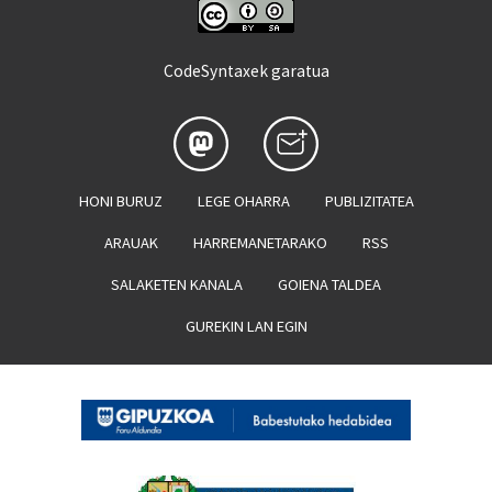
CodeSyntaxek garatua
HONI BURUZ
LEGE OHARRA
PUBLIZITATEA
ARAUAK
HARREMANETARAKO
RSS
SALAKETEN KANALA
GOIENA TALDEA
GUREKIN LAN EGIN