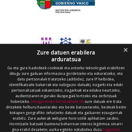
×
Zure datuen erabilera
arduratsua
Gu eta gure bazkideek cookieak eta antzeko teknologiak erabiltzen
ditugu zure gailuan informazioa gordetzeko eta eskuratzeko, eta
datu pertsonalak tratatzeko (adibidez, zure IP helbidea,
identifikatzaile bakarrak eta nabigazio-datuak), iragarki eta eduki
pertsonalizatuak eskaintzeko, iragarkiak eta edukia neurtzeko,
audientziaren inguruko ikuspegiak lortzeko eta zerbitzuak
hobetzeko.
Hirugarrenen hornitzaileek (4)
zure datuak ere trata
ditzakete helburu hauetarako eta beste batzuetarako, besteak beste
kokapen geografiko zehatzeko datuak eta gailuaren ezaugarriak
erabiliz. Zure aukerak webgune honi soilik aplikatzen zaizkio.
Hornitzaile batzuek baimena beharrean interes legitimoa oinarri
gisa erabil dezakete; aurka egiteko eskubidea duzu
Iragarkien