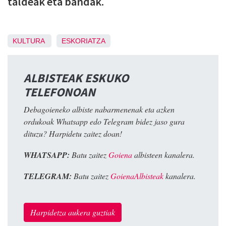
taldeak eta bandak.
KULTURA
ESKORIATZA
ALBISTEAK ESKUKO
TELEFONOAN
Debagoieneko albiste nabarmenenak eta azken
ordukoak Whatsapp edo Telegram bidez jaso gura
dituzu? Harpidetu zaitez doan!
WHATSAPP:
Batu zaitez
Goiena
albisteen kanalera.
TELEGRAM:
Batu zaitez
GoienaAlbisteak
kanalera.
Harpidetza aukera guztiak