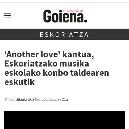
ESKORIATZA
'Another love' kantua,
Eskoriatzako musika
eskolako konbo taldearen
eskutik
Mireia Bikuña
2024ko abenduaren 21a