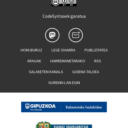
CodeSyntaxek garatua
HONI BURUZ
LEGE OHARRA
PUBLIZITATEA
ARAUAK
HARREMANETARAKO
RSS
SALAKETEN KANALA
GOIENA TALDEA
GUREKIN LAN EGIN