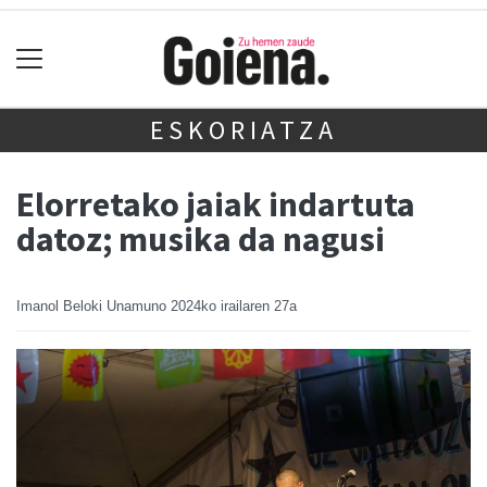
ESKORIATZA
Elorretako jaiak indartuta
datoz; musika da nagusi
Imanol Beloki Unamuno
2024ko irailaren 27a