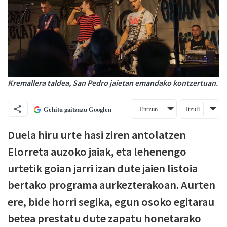
Kremallera taldea, San Pedro jaietan emandako kontzertuan.
Entzun
Itzuli
Gehitu gaitzazu Googlen
Duela hiru urte hasi ziren antolatzen
Elorreta auzoko jaiak, eta lehenengo
urtetik goian jarri izan dute jaien listoia
bertako programa aurkezterakoan. Aurten
ere, bide horri segika, egun osoko egitarau
betea prestatu dute zapatu honetarako