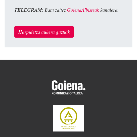
TELEGRAM:
Batu zaitez
GoienaAlbisteak
kanalera.
Harpidetza aukera guztiak