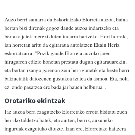
Auzo berri samarra da Eskoriatzako Elorreta auzoa, baina
bertan bizi direnak gogoz daude auzoa indartzeko eta
bertako jaiek merezi duten indarra hartzeko. Hori horrela,
lan horretan aritu da egitaraua antolatzen Ekain Heriz
eskoriatzarra: "Pozik gaude Elorreta auzoko jaien
hirugarren edizio honetan prestatu dugun egitarauarekin,
eta bertan izango garenon zein herrigunetik eta beste herri
batzuetatik datozenen gustukoa izatea da asmoa. Eta, nola
ez, ondo pasatzea ere bada jai hauen helburua".
Orotariko ekintzak
Iaz auzoa bera ezagutzeko Elorretako errota bisitatu zuen
herriko taldetxo batek, eta aurten, berriz, auzuneko
inguruak ezagutuko dituzte. Izan ere, Elorretako haitzera