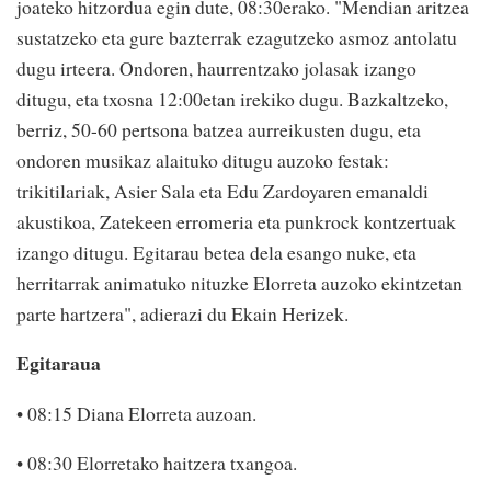
joateko hitzordua egin dute, 08:30erako. "Mendian aritzea
sustatzeko eta gure bazterrak ezagutzeko asmoz antolatu
dugu irteera. Ondoren, haurrentzako jolasak izango
ditugu, eta txosna 12:00etan irekiko dugu. Bazkaltzeko,
berriz, 50-60 pertsona batzea aurreikusten dugu, eta
ondoren musikaz alaituko ditugu auzoko festak:
trikitilariak, Asier Sala eta Edu Zardoyaren emanaldi
akustikoa, Zatekeen erromeria eta punkrock kontzertuak
izango ditugu. Egitarau betea dela esango nuke, eta
herritarrak animatuko nituzke Elorreta auzoko ekintzetan
parte hartzera", adierazi du Ekain Herizek.
Egitaraua
• 08:15 Diana Elorreta auzoan.
• 08:30 Elorretako haitzera txangoa.