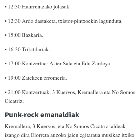
• 12:30 Haurrentzako jolasak.
• 12:30 Ardo dastaketa, txistor-pintxoekin lagunduta.
• 15:00 Bazkaria.
• 16:30 Trikitilariak.
• 17:00 Kontzertua: Asier Sala eta Edu Zardoya.
• 19:00 Zatekeen erromeria.
• 21:00 Kontzertuak: 3 Kuervos, Kremallera eta No Somos
Cicatriz.
Punk-rock emanaldiak
Kremallera, 3 Kuervos, eta No Somos Cicatriz taldeak
izango dira Elorreta auzoko jaien egitaraua musikaz itxiko