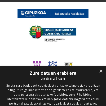
×
Zure datuen erabilera
arduratsua
Gu eta gure bazkideek cookieak eta antzeko teknologiak erabiltzen
ditugu zure gailuan informazioa gordetzeko eta eskuratzeko, eta
datu pertsonalak tratatzeko (adibidez, zure IP helbidea,
identifikatzaile bakarrak eta nabigazio-datuak), iragarki eta eduki
pertsonalizatuak eskaintzeko, iragarkiak eta edukia neurtzeko,