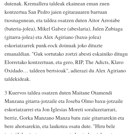
dutenak. Kremallera taldeak ekainean eman zuen
kontzertua San Pedro jaien egitarauaren barruan
txosnagunean, eta taldea osatzen duten Aitor Arroiabe
(bateria-jolea), Mikel Galvez (abeslaria), Julen Zubiaga
(gitarra-jolea) eta Alex Agiriano (baxu-jolea)
eskoriatzarrek punk-rock doinuak joko dituzte
emanaldian. "Guk sortutako zortzi abesti eskainiko ditugu
Elorretako kontzertuan, eta gero, RIP, The Adicts, Klavo
Oxidado… taldeen bertsioak", adierazi du Alex Agiriano
taldekideak.
3 Kuervos taldea osatzen duten Maitane Otamendi
Manzana gitarra-jotzaile eta Joseba Olmo baxu-jotzaile
eskoriatzarrei eta Jon Iglesias Moreti soraluzetarrari,
berriz, Gorka Manzano Manza batu zaie gitarrarekin eta
bere ahotsarekin, eta laukotea osatu dute. "Hiru bele