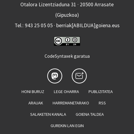
Otalora Lizentziaduna 31 · 20500 Arrasate
(Gipuzkoa)
Tel.: 943 25 05 05 · berriak[ABILDUA]goiena.eus
CodeSyntaxek garatua
HONI BURUZ
LEGE OHARRA
PUBLIZITATEA
ARAUAK
HARREMANETARAKO
RSS
SALAKETEN KANALA
GOIENA TALDEA
GUREKIN LAN EGIN