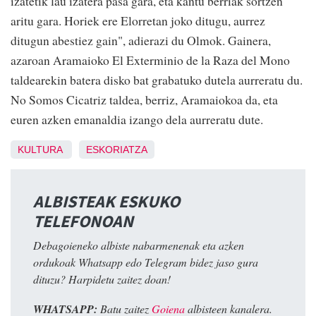
izatetik lau izatera pasa gara, eta kantu berriak sortzen
aritu gara. Horiek ere Elorretan joko ditugu, aurrez
ditugun abestiez gain", adierazi du Olmok. Gainera,
azaroan Aramaioko El Exterminio de la Raza del Mono
taldearekin batera disko bat grabatuko dutela aurreratu du.
No Somos Cicatriz taldea, berriz, Aramaiokoa da, eta
euren azken emanaldia izango dela aurreratu dute.
KULTURA
ESKORIATZA
ALBISTEAK ESKUKO
TELEFONOAN
Debagoieneko albiste nabarmenenak eta azken
ordukoak Whatsapp edo Telegram bidez jaso gura
dituzu? Harpidetu zaitez doan!
WHATSAPP:
Batu zaitez
Goiena
albisteen kanalera.