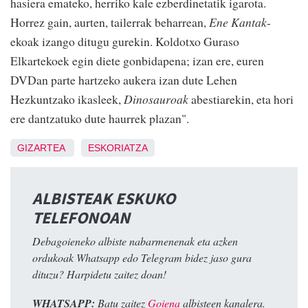
hasiera emateko, herriko kale ezberdinetatik igarota.
Horrez gain, aurten, tailerrak beharrean,
Ene Kantak
-
ekoak izango ditugu gurekin. Koldotxo Guraso
Elkartekoek egin diete gonbidapena; izan ere, euren
DVDan parte hartzeko aukera izan dute Lehen
Hezkuntzako ikasleek,
Dinosauroak
abestiarekin, eta hori
ere dantzatuko dute haurrek plazan".
GIZARTEA
ESKORIATZA
ALBISTEAK ESKUKO
TELEFONOAN
Debagoieneko albiste nabarmenenak eta azken
ordukoak Whatsapp edo Telegram bidez jaso gura
dituzu? Harpidetu zaitez doan!
WHATSAPP:
Batu zaitez
Goiena
albisteen kanalera.