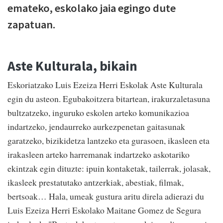
emateko, eskolako jaia egingo dute
zapatuan.
Aste Kulturala, bikain
Eskoriatzako Luis Ezeiza Herri Eskolak Aste Kulturala
egin du asteon. Egubakoitzera bitartean, irakurzaletasuna
bultzatzeko, inguruko eskolen arteko komunikazioa
indartzeko, jendaurreko aurkezpenetan gaitasunak
garatzeko, bizikidetza lantzeko eta gurasoen, ikasleen eta
irakasleen arteko harremanak indartzeko askotariko
ekintzak egin dituzte: ipuin kontaketak, tailerrak, jolasak,
ikasleek prestatutako antzerkiak, abestiak, filmak,
bertsoak… Hala, umeak gustura aritu direla adierazi du
Luis Ezeiza Herri Eskolako Maitane Gomez de Segura