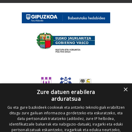
×
Zure datuen erabilera
arduratsua
Gu eta gure bazkideek cookieak eta antzeko teknologiak erabiltzen
ditugu zure gailuan informazioa gordetzeko eta eskuratzeko, eta
datu pertsonalak tratatzeko (adibidez, zure IP helbidea,
identifikatzaile bakarrak eta nabigazio-datuak), iragarki eta eduki
pertsonalizatuak eskaintzeko, iragarkiak eta edukia neurtzeko,