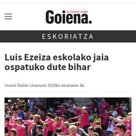
ESKORIATZA
Luis Ezeiza eskolako jaia
ospatuko dute bihar
Imanol Beloki Unamuno
2018ko ekainaren 8a