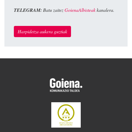
TELEGRAM:
Batu zaitez
GoienaAlbisteak
kanalera.
Harpidetza aukera guztiak