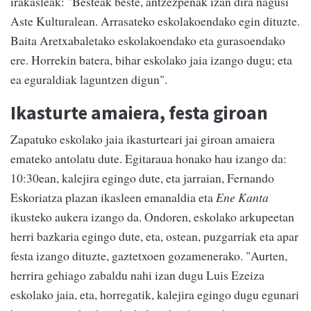
irakasleak: "Besteak beste, antzezpenak izan dira nagusi
Aste Kulturalean. Arrasateko eskolakoendako egin dituzte.
Baita Aretxabaletako eskolakoendako eta gurasoendako
ere. Horrekin batera, bihar eskolako jaia izango dugu; eta
ea eguraldiak laguntzen digun".
Ikasturte amaiera, festa giroan
Zapatuko eskolako jaia ikasturteari jai giroan amaiera
emateko antolatu dute. Egitaraua honako hau izango da:
10:30ean, kalejira egingo dute, eta jarraian, Fernando
Eskoriatza plazan ikasleen emanaldia eta
Ene Kanta
ikusteko aukera izango da. Ondoren, eskolako arkupeetan
herri bazkaria egingo dute, eta, ostean, puzgarriak eta apar
festa izango dituzte, gaztetxoen gozamenerako. "Aurten,
herrira gehiago zabaldu nahi izan dugu Luis Ezeiza
eskolako jaia, eta, horregatik, kalejira egingo dugu egunari