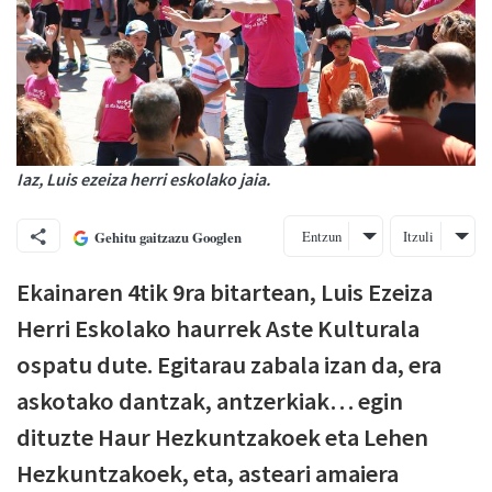
Iaz, Luis ezeiza herri eskolako jaia.
Entzun
Itzuli
Gehitu gaitzazu Googlen
Ekainaren 4tik 9ra bitartean, Luis Ezeiza
Herri Eskolako haurrek Aste Kulturala
ospatu dute. Egitarau zabala izan da, era
askotako dantzak, antzerkiak… egin
dituzte Haur Hezkuntzakoek eta Lehen
Hezkuntzakoek, eta, asteari amaiera