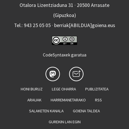
Otalora Lizentziaduna 31 · 20500 Arrasate
(Gipuzkoa)
Tel.: 943 25 05 05 · berriak[ABILDUA]goiena.eus
CodeSyntaxek garatua
HONI BURUZ
LEGE OHARRA
PUBLIZITATEA
ARAUAK
HARREMANETARAKO
RSS
SALAKETEN KANALA
GOIENA TALDEA
GUREKIN LAN EGIN