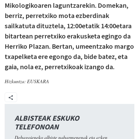
Mikologikoaren laguntzarekin. Domekan,
berriz, perretxiko mota ezberdinak
sailkatuta dituztela, 12:00etatik 14:00etara
bitartean perretxiko erakusketa egingo da
Herriko Plazan. Bertan, umeentzako margo
txapelketa ere egongo da, bide batez, eta
gaia, nola ez, perretxikoak izango da.
Hizkuntza:
EUSKARA
ALBISTEAK ESKUKO
TELEFONOAN
Debagoieneko albiste nabarmenenak eta azken