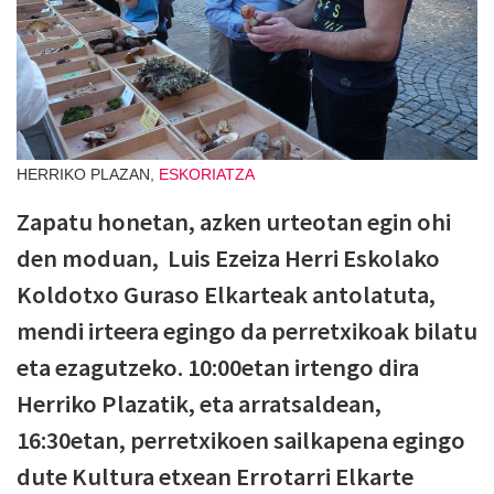
HERRIKO PLAZAN,
ESKORIATZA
Zapatu honetan, azken urteotan egin ohi
den moduan, Luis Ezeiza Herri Eskolako
Koldotxo Guraso Elkarteak antolatuta,
mendi irteera egingo da perretxikoak bilatu
eta ezagutzeko. 10:00etan irtengo dira
Herriko Plazatik, eta arratsaldean,
16:30etan, perretxikoen sailkapena egingo
dute Kultura etxean Errotarri Elkarte