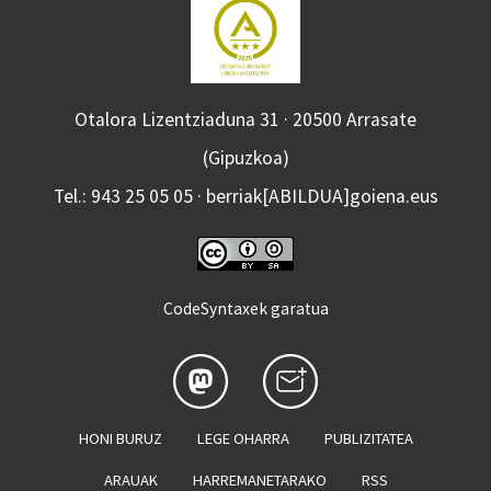
Otalora Lizentziaduna 31 · 20500 Arrasate
(Gipuzkoa)
Tel.: 943 25 05 05 · berriak[ABILDUA]goiena.eus
CodeSyntaxek garatua
HONI BURUZ
LEGE OHARRA
PUBLIZITATEA
ARAUAK
HARREMANETARAKO
RSS