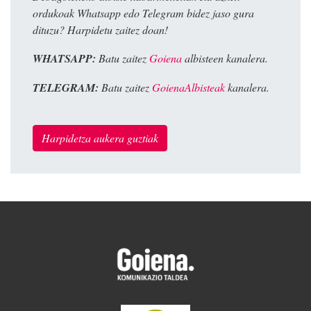
ordukoak Whatsapp edo Telegram bidez jaso gura
dituzu? Harpidetu zaitez doan!
WHATSAPP:
Batu zaitez
Goiena
albisteen kanalera.
TELEGRAM:
Batu zaitez
GoienaAlbisteak
kanalera.
Harpidetza aukera guztiak