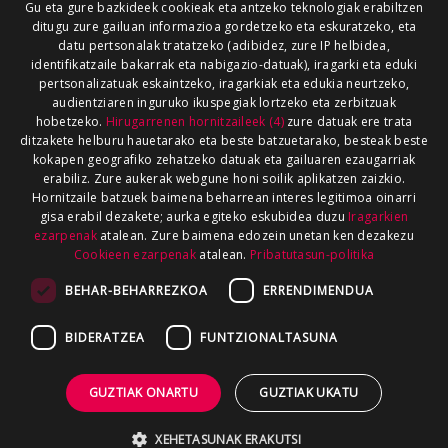
Gu eta gure bazkideek cookieak eta antzeko teknologiak erabiltzen
ditugu zure gailuan informazioa gordetzeko eta eskuratzeko, eta
datu pertsonalak tratatzeko (adibidez, zure IP helbidea,
identifikatzaile bakarrak eta nabigazio-datuak), iragarki eta eduki
pertsonalizatuak eskaintzeko, iragarkiak eta edukia neurtzeko,
audientziaren inguruko ikuspegiak lortzeko eta zerbitzuak
hobetzeko.
Hirugarrenen hornitzaileek (4)
zure datuak ere trata
ditzakete helburu hauetarako eta beste batzuetarako, besteak beste
kokapen geografiko zehatzeko datuak eta gailuaren ezaugarriak
erabiliz. Zure aukerak webgune honi soilik aplikatzen zaizkio.
Hornitzaile batzuek baimena beharrean interes legitimoa oinarri
gisa erabil dezakete; aurka egiteko eskubidea duzu
Iragarkien
ezarpenak
atalean. Zure baimena edozein unetan ken dezakezu
Cookieen ezarpenak
atalean.
Pribatutasun-politika
BEHAR-BEHARREZKOA
ERRENDIMENDUA
BIDERATZEA
FUNTZIONALTASUNA
GUZTIAK ONARTU
GUZTIAK UKATU
XEHETASUNAK ERAKUTSI