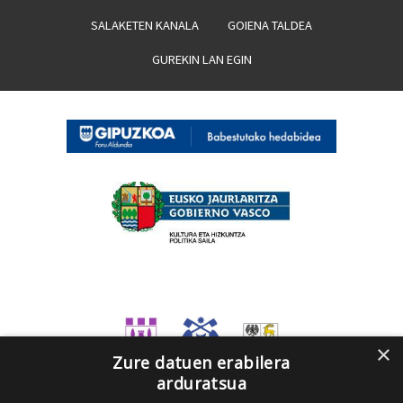
SALAKETEN KANALA
GOIENA TALDEA
GUREKIN LAN EGIN
×
Zure datuen erabilera
arduratsua