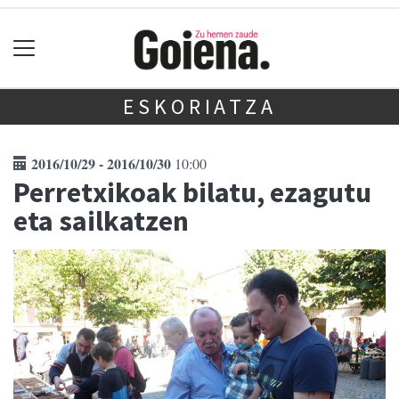
ESKORIATZA
2016/10/29 - 2016/10/30
10:00
Perretxikoak bilatu, ezagutu
eta sailkatzen