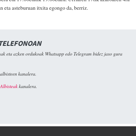
n eta asteburuan itxita egongo da, berriz.
 TELEFONOAN
ak eta azken ordukoak Whatsapp edo Telegram bidez jaso gura
albisteen kanalera.
Albisteak
kanalera.