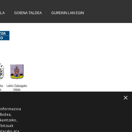
ALA
GOIENA TALDEA
GUREKIN LAN EGIN
×
 informazioa
lbidea,
skaintzeko,
rbitzuak
etarako eta