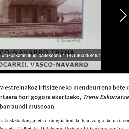
a estreinakoz iritsi zeneko mendeurrena bete 
rtaera hori gogora ekartzeko,
Trena Eskoriatz
 Ibarraundi museoan.
rakusketa ikusgai eta ordutegia honako hau izango da: urriare
0era eta 17:00etatik 19:00etara. Urriaren 17tik azaroaren 4ra