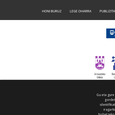
HONI BURUZ
LEGE OHARRA
PUBLIZIT
Gu eta gure
gordet
identifika
iragark
hobetzeko