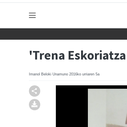
'Trena Eskoriatza
Imanol Beloki Unamuno
2016ko urriaren 5a