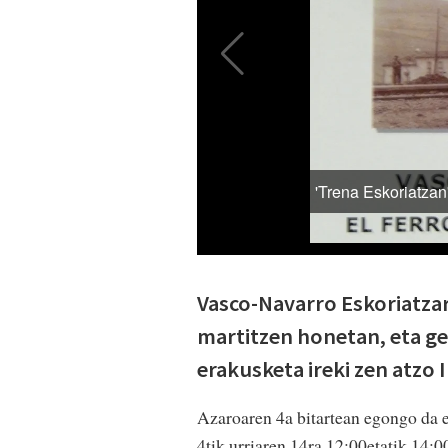
Vasco-Navarro Eskoriatzar
martitzen honetan, eta ge
erakusketa ireki zen atzo
Azaroaren 4a bitartean egongo da e
4tik urriaren 14ra 12:00etatik 14:0