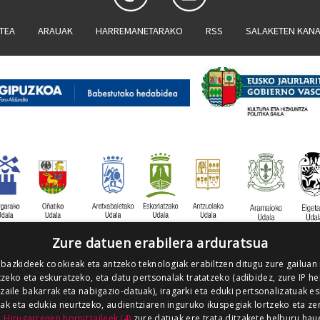
ATEA
ARAUAK
HARREMANETARAKO
RSS
SALAKETEN KAN
Zure datuen erabilera arduratsua
 bazkideek cookieak eta antzeko teknologiak erabiltzen ditugu zure gailuan
zeko eta eskuratzeko, eta datu pertsonalak tratatzeko (adibidez, zure IP he
tzaile bakarrak eta nabigazio-datuak), iragarki eta eduki pertsonalizatuak e
iak eta edukia neurtzeko, audientziaren inguruko ikuspegiak lortzeko eta ze
.
Hirugarrenen hornitzaileek (4)
zure datuak ere trata ditzakete helburu hau