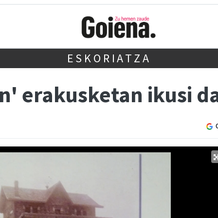
ESKORIATZA
n' erakusketan ikusi d