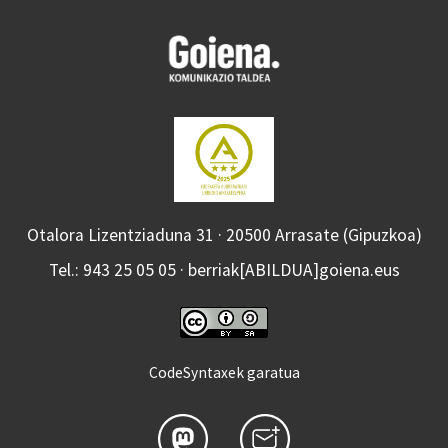
Otalora Lizentziaduna 31 · 20500 Arrasate (Gipuzkoa)
Tel.: 943 25 05 05 · berriak[ABILDUA]goiena.eus
CodeSyntaxek garatua