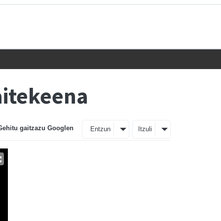
aitekeena
Gehitu gaitzazu Googlen
Entzun
Itzuli