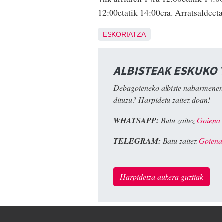
12:00etatik 14:00era. Arratsaldeeta
ESKORIATZA
ALBISTEAK ESKUKO
Debagoieneko albiste nabarmenen
dituzu? Harpidetu zaitez doan!
WHATSAPP:
Batu zaitez
Goiena
TELEGRAM:
Batu zaitez
Goiena
Harpidetza aukera guztiak