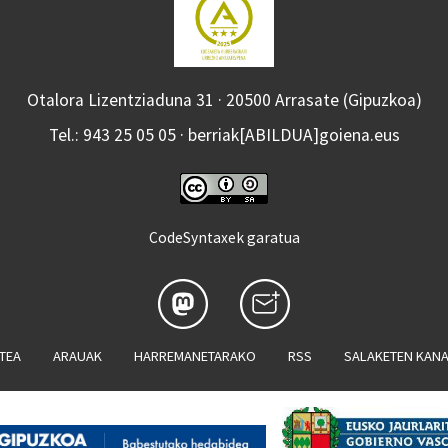
Otalora Lizentziaduna 31 · 20500 Arrasate (Gipuzkoa)
Tel.: 943 25 05 05 · berriak[ABILDUA]goiena.eus
CodeSyntaxek garatua
ATEA
ARAUAK
HARREMANETARAKO
RSS
SALAKETEN KAN