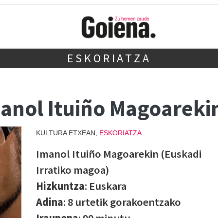
ESKORIATZA
manol Ituiño Magoareki
KULTURA ETXEAN,
ESKORIATZA
Imanol Ituiño Magoarekin (Euskadi
Irratiko magoa)
Hizkuntza
: Euskara
Adina
: 8 urtetik gorakoentzako
Iraupena
: 90 minutu