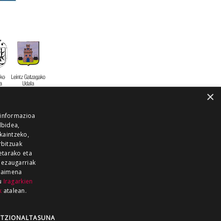
×
 informazioa
lbidea,
skaintzeko,
rbitzuak
etarako eta
 ezaugarriak
 baimena
zu
Iragarkien
k
atalean.
EITIA GUKA
AZKOITIA GUKA
BARRENA
GUKA
GUKA TELEBISTA
HIRUKA
TZIONALTASUNA