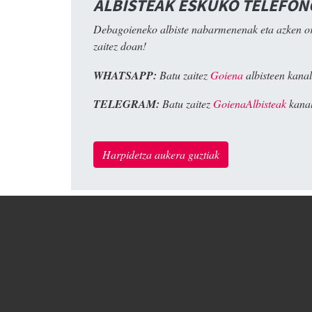
ALBISTEAK ESKUKO TELEFO
Debagoieneko albiste nabarmenenak eta azken o
zaitez doan!
WHATSAPP:
Batu zaitez
Goiena
albisteen kanal
TELEGRAM:
Batu zaitez
GoienaAlbisteak
kanal
Harpidetza aukera guztiak