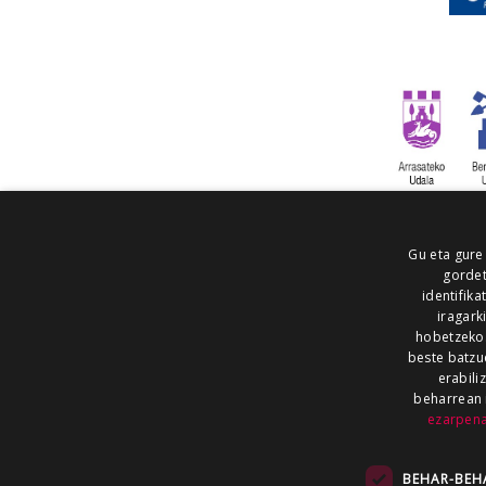
Gu eta gure
gordet
identifika
iragark
hobetzeko
beste batzu
erabili
beharrean 
ezarpen
AIARALDEA
AIKOR
AIURRI
ALEA
BEGITU
ERRAN
EUSKALERRIA IRRA
BEHAR-BEH