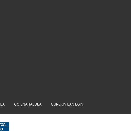
ALA
GOIENA TALDEA
GUREKIN LAN EGIN