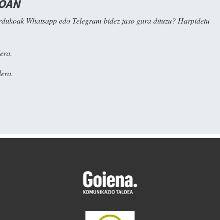
NOAN
rdukoak Whatsapp edo Telegram bidez jaso gura dituzu? Harpidetu
era.
era.