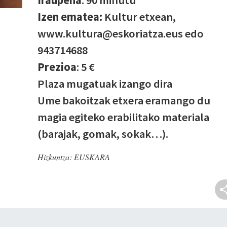
Izen ematea:
Kultur etxean,
www.kultura@eskoriatza.eus edo
943714688
Prezioa
: 5 €
Plaza mugatuak izango dira
Ume bakoitzak etxera eramango du
magia egiteko erabilitako materiala
(barajak, gomak, sokak…).
Hizkuntza:
EUSKARA