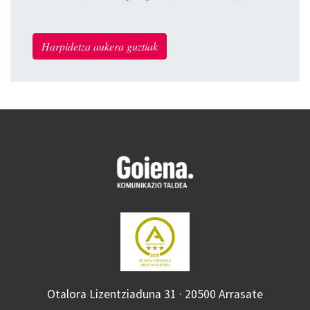
Harpidetza aukera guztiak
Otalora Lizentziaduna 31 · 20500 Arrasate