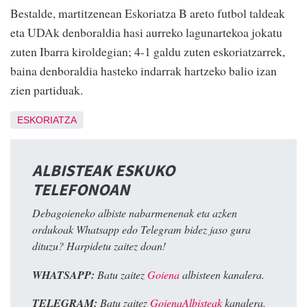
Bestalde, martitzenean Eskoriatza B areto futbol taldeak
eta UDAk denboraldia hasi aurreko lagunartekoa jokatu
zuten Ibarra kiroldegian; 4-1 galdu zuten eskoriatzarrek,
baina denboraldia hasteko indarrak hartzeko balio izan
zien partiduak.
ESKORIATZA
ALBISTEAK ESKUKO
TELEFONOAN
Debagoieneko albiste nabarmenenak eta azken
ordukoak Whatsapp edo Telegram bidez jaso gura
dituzu? Harpidetu zaitez doan!
WHATSAPP:
Batu zaitez
Goiena
albisteen kanalera.
TELEGRAM:
Batu zaitez
GoienaAlbisteak
kanalera.