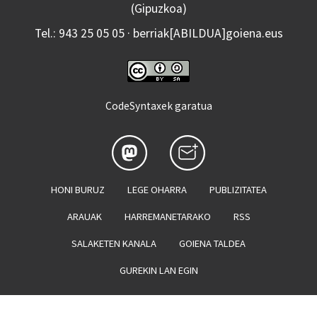
(Gipuzkoa)
Tel.: 943 25 05 05 · berriak[ABILDUA]goiena.eus
CodeSyntaxek garatua
HONI BURUZ
LEGE OHARRA
PUBLIZITATEA
ARAUAK
HARREMANETARAKO
RSS
SALAKETEN KANALA
GOIENA TALDEA
GUREKIN LAN EGIN