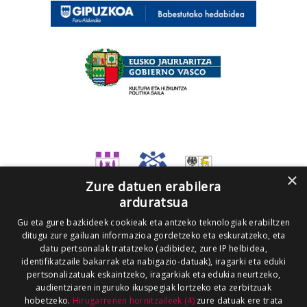
×
Zure datuen erabilera
arduratsua
Gu eta gure bazkideek cookieak eta antzeko teknologiak erabiltzen
ditugu zure gailuan informazioa gordetzeko eta eskuratzeko, eta
datu pertsonalak tratatzeko (adibidez, zure IP helbidea,
identifikatzaile bakarrak eta nabigazio-datuak), iragarki eta eduki
pertsonalizatuak eskaintzeko, iragarkiak eta edukia neurtzeko,
audientziaren inguruko ikuspegiak lortzeko eta zerbitzuak
hobetzeko.
Hirugarrenen hornitzaileek (4)
zure datuak ere trata