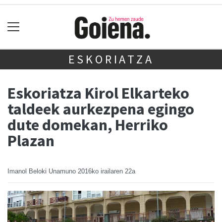
ESKORIATZA
Eskoriatza Kirol Elkarteko
taldeek aurkezpena egingo
dute domekan, Herriko
Plazan
Imanol Beloki Unamuno
2016ko irailaren 22a