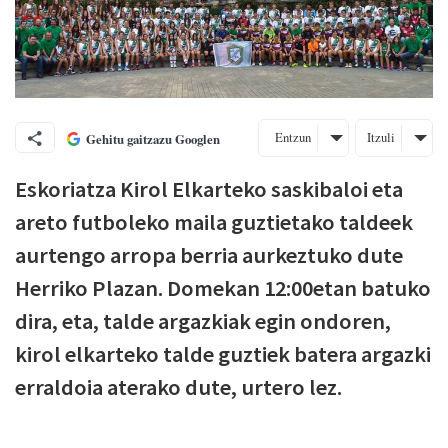
Entzun
Itzuli
Gehitu gaitzazu Googlen
Eskoriatza Kirol Elkarteko saskibaloi eta
areto futboleko maila guztietako taldeek
aurtengo arropa berria aurkeztuko dute
Herriko Plazan. Domekan 12:00etan batuko
dira, eta, talde argazkiak egin ondoren,
kirol elkarteko talde guztiek batera argazki
erraldoia aterako dute, urtero lez.