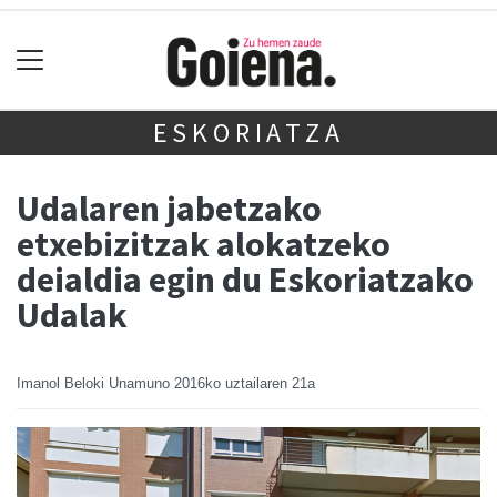
ESKORIATZA
Udalaren jabetzako
etxebizitzak alokatzeko
deialdia egin du Eskoriatzako
Udalak
Imanol Beloki Unamuno
2016ko uztailaren 21a