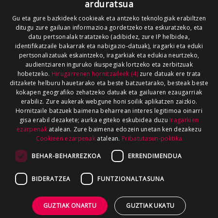
arduratsua
Gu eta gure bazkideek cookieak eta antzeko teknologiak erabiltzen
ditugu zure gailuan informazioa gordetzeko eta eskuratzeko, eta
datu pertsonalak tratatzeko (adibidez, zure IP helbidea,
identifikatzaile bakarrak eta nabigazio-datuak), iragarki eta eduki
pertsonalizatuak eskaintzeko, iragarkiak eta edukia neurtzeko,
audientziaren inguruko ikuspegiak lortzeko eta zerbitzuak
hobetzeko.
Hirugarrenen hornitzaileek (4)
zure datuak ere trata
ditzakete helburu hauetarako eta beste batzuetarako, besteak beste
kokapen geografiko zehatzeko datuak eta gailuaren ezaugarriak
erabiliz. Zure aukerak webgune honi soilik aplikatzen zaizkio.
Hornitzaile batzuek baimena beharrean interes legitimoa oinarri
gisa erabil dezakete; aurka egiteko eskubidea duzu
Iragarkien
ezarpenak
atalean. Zure baimena edozein unetan ken dezakezu
Cookieen ezarpenak
atalean.
Pribatutasun-politika
BEHAR-BEHARREZKOA
ERRENDIMENDUA
BIDERATZEA
FUNTZIONALTASUNA
GUZTIAK ONARTU
GUZTIAK UKATU