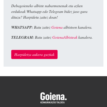
Debagoieneko albiste nabarmenenak eta azken
ordukoak Whatsapp edo Telegram bidez jaso gura
dituzu? Harpidetu zaitez doan!
WHATSAPP:
Batu zaitez
Goiena
albisteen kanalera.
TELEGRAM:
Batu zaitez
GoienaAlbisteak
kanalera.
Harpidetza aukera guztiak