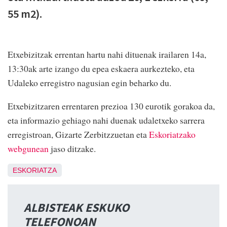
55 m2).
Etxebizitzak errentan hartu nahi dituenak irailaren 14a,
13:30ak arte izango du epea eskaera aurkezteko, eta
Udaleko erregistro nagusian egin beharko du.
Etxebizitzaren errentaren prezioa 130 eurotik gorakoa da,
eta informazio gehiago nahi duenak udaletxeko sarrera
erregistroan, Gizarte Zerbitzzuetan eta
Eskoriatzako
webgunean
jaso ditzake.
ESKORIATZA
ALBISTEAK ESKUKO
TELEFONOAN