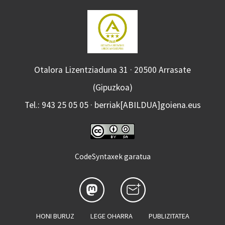
Otalora Lizentziaduna 31 · 20500 Arrasate
(Gipuzkoa)
Tel.: 943 25 05 05 · berriak[ABILDUA]goiena.eus
CodeSyntaxek garatua
HONI BURUZ
LEGE OHARRA
PUBLIZITATEA