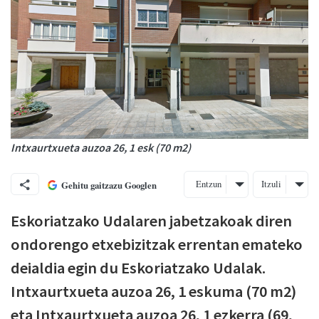
Intxaurtxueta auzoa 26, 1 esk (70 m2)
Entzun
Itzuli
Gehitu gaitzazu Googlen
Eskoriatzako Udalaren jabetzakoak diren
ondorengo etxebizitzak errentan emateko
deialdia egin du Eskoriatzako Udalak.
Intxaurtxueta auzoa 26, 1 eskuma (70 m2)
eta Intxaurtxueta auzoa 26, 1 ezkerra (69,