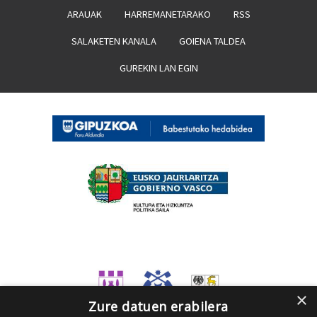
ARAUAK
HARREMANETARAKO
RSS
SALAKETEN KANALA
GOIENA TALDEA
GUREKIN LAN EGIN
×
Zure datuen erabilera