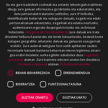
Gu eta gure bazkideek cookieak eta antzeko teknologiak erabiltzen
ditugu zure gailuan informazioa gordetzeko eta eskuratzeko, eta
datu pertsonalak tratatzeko (adibidez, zure IP helbidea,
identifikatzaile bakarrak eta nabigazio-datuak), iragarki eta eduki
pertsonalizatuak eskaintzeko, iragarkiak eta edukia neurtzeko,
audientziaren inguruko ikuspegiak lortzeko eta zerbitzuak
hobetzeko.
Hirugarrenen hornitzaileek (4)
zure datuak ere trata
ditzakete helburu hauetarako eta beste batzuetarako, besteak beste
kokapen geografiko zehatzeko datuak eta gailuaren ezaugarriak
erabiliz. Zure aukerak webgune honi soilik aplikatzen zaizkio.
Hornitzaile batzuek baimena beharrean interes legitimoa oinarri
gisa erabil dezakete; aurka egiteko eskubidea duzu
Iragarkien
ezarpenak
atalean. Zure baimena edozein unetan ken dezakezu
Cookieen ezarpenak
atalean.
Pribatutasun-politika
BEHAR-BEHARREZKOA
ERRENDIMENDUA
BIDERATZEA
FUNTZIONALTASUNA
GUZTIAK ONARTU
GUZTIAK UKATU