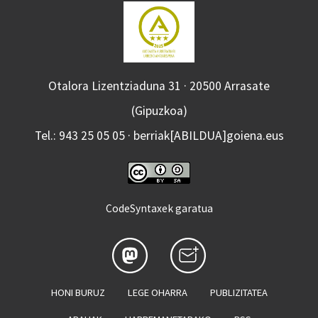
Otalora Lizentziaduna 31 · 20500 Arrasate
(Gipuzkoa)
Tel.: 943 25 05 05 · berriak[ABILDUA]goiena.eus
CodeSyntaxek garatua
HONI BURUZ
LEGE OHARRA
PUBLIZITATEA