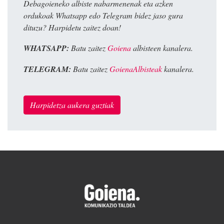
Debagoieneko albiste nabarmenenak eta azken
ordukoak Whatsapp edo Telegram bidez jaso gura
dituzu? Harpidetu zaitez doan!
WHATSAPP:
Batu zaitez
Goiena
albisteen kanalera.
TELEGRAM:
Batu zaitez
GoienaAlbisteak
kanalera.
Harpidetza aukera guztiak