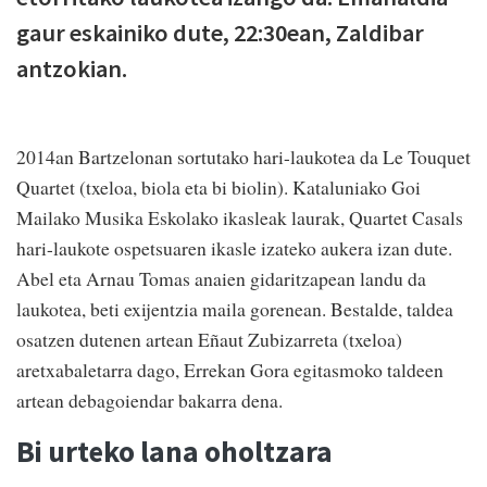
gaur eskainiko dute, 22:30ean, Zaldibar
antzokian.
2014an Bartzelonan sortutako hari-laukotea da Le Touquet
Quartet (txeloa, biola eta bi biolin). Kataluniako Goi
Mailako Musika Eskolako ikasleak laurak, Quartet Casals
hari-laukote ospetsuaren ikasle izateko aukera izan dute.
Abel eta Arnau Tomas anaien gidaritzapean landu da
laukotea, beti exijentzia maila gorenean. Bestalde, taldea
osatzen dutenen artean Eñaut Zubizarreta (txeloa)
aretxabaletarra dago, Errekan Gora egitasmoko taldeen
artean debagoiendar bakarra dena.
Bi urteko lana oholtzara