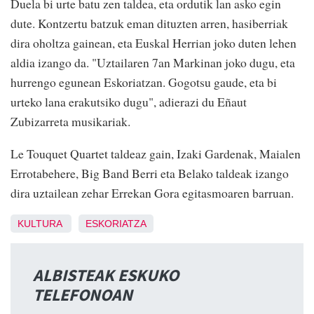
Duela bi urte batu zen taldea, eta ordutik lan asko egin
dute. Kontzertu batzuk eman dituzten arren, hasiberriak
dira oholtza gainean, eta Euskal Herrian joko duten lehen
aldia izango da. "Uztailaren 7an Markinan joko dugu, eta
hurrengo egunean Eskoriatzan. Gogotsu gaude, eta bi
urteko lana erakutsiko dugu", adierazi du Eñaut
Zubizarreta musikariak.
Le Touquet Quartet taldeaz gain, Izaki Gardenak, Maialen
Errotabehere, Big Band Berri eta Belako taldeak izango
dira uztailean zehar Errekan Gora egitasmoaren barruan.
KULTURA
ESKORIATZA
ALBISTEAK ESKUKO
TELEFONOAN