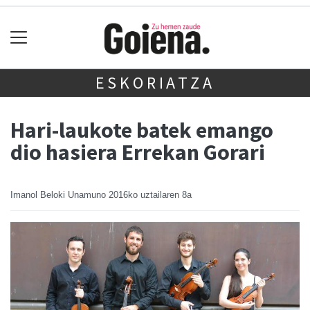
ESKORIATZA
Hari-laukote batek emango
dio hasiera Errekan Gorari
Imanol Beloki Unamuno
2016ko uztailaren 8a