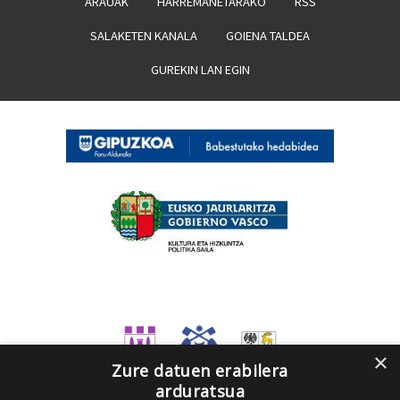
ARAUAK
HARREMANETARAKO
RSS
SALAKETEN KANALA
GOIENA TALDEA
GUREKIN LAN EGIN
×
Zure datuen erabilera
arduratsua