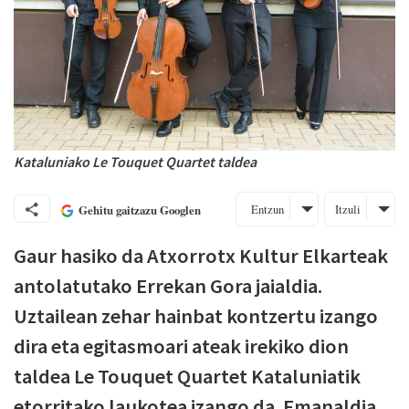
Kataluniako Le Touquet Quartet taldea
Entzun
Itzuli
Gehitu gaitzazu Googlen
Gaur hasiko da Atxorrotx Kultur Elkarteak
antolatutako Errekan Gora jaialdia.
Uztailean zehar hainbat kontzertu izango
dira eta egitasmoari ateak irekiko dion
taldea Le Touquet Quartet Kataluniatik
etorritako laukotea izango da. Emanaldia