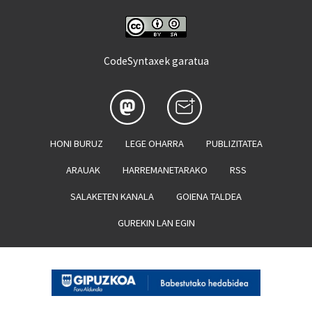
CodeSyntaxek garatua
HONI BURUZ
LEGE OHARRA
PUBLIZITATEA
ARAUAK
HARREMANETARAKO
RSS
SALAKETEN KANALA
GOIENA TALDEA
GUREKIN LAN EGIN