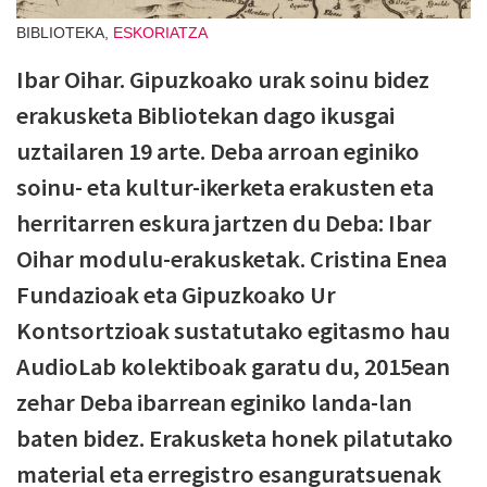
BIBLIOTEKA,
ESKORIATZA
Ibar Oihar. Gipuzkoako urak soinu bidez
erakusketa Bibliotekan dago ikusgai
uztailaren 19 arte. Deba arroan eginiko
soinu- eta kultur-ikerketa erakusten eta
herritarren eskura jartzen du Deba: Ibar
Oihar modulu-erakusketak. Cristina Enea
Fundazioak eta Gipuzkoako Ur
Kontsortzioak sustatutako egitasmo hau
AudioLab kolektiboak garatu du, 2015ean
zehar Deba ibarrean eginiko landa-lan
baten bidez. Erakusketa honek pilatutako
material eta erregistro esanguratsuenak