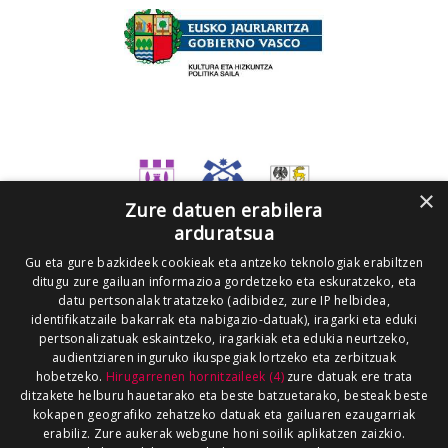
×
Zure datuen erabilera
arduratsua
Gu eta gure bazkideek cookieak eta antzeko teknologiak erabiltzen
ditugu zure gailuan informazioa gordetzeko eta eskuratzeko, eta
datu pertsonalak tratatzeko (adibidez, zure IP helbidea,
identifikatzaile bakarrak eta nabigazio-datuak), iragarki eta eduki
pertsonalizatuak eskaintzeko, iragarkiak eta edukia neurtzeko,
audientziaren inguruko ikuspegiak lortzeko eta zerbitzuak
hobetzeko.
Hirugarrenen hornitzaileek (4)
zure datuak ere trata
ditzakete helburu hauetarako eta beste batzuetarako, besteak beste
kokapen geografiko zehatzeko datuak eta gailuaren ezaugarriak
erabiliz. Zure aukerak webgune honi soilik aplikatzen zaizkio.