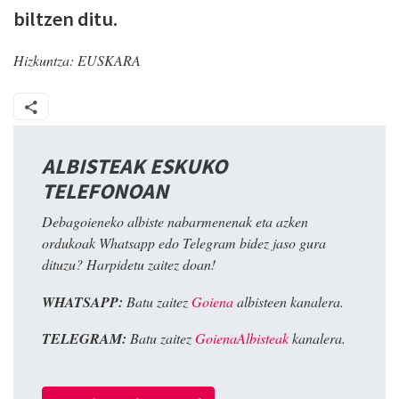
biltzen ditu.
Hizkuntza:
EUSKARA
ALBISTEAK ESKUKO
TELEFONOAN
Debagoieneko albiste nabarmenenak eta azken
ordukoak Whatsapp edo Telegram bidez jaso gura
dituzu? Harpidetu zaitez doan!
WHATSAPP:
Batu zaitez
Goiena
albisteen kanalera.
TELEGRAM:
Batu zaitez
GoienaAlbisteak
kanalera.