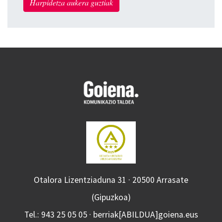
Harpidetza aukera guztiak
Otalora Lizentziaduna 31 · 20500 Arrasate
(Gipuzkoa)
Tel.: 943 25 05 05 · berriak[ABILDUA]goiena.eus