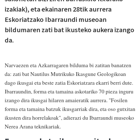
izakiak), eta ekainaren 28tik aurrera
Eskoriatzako Ibarraundi museoan
bildumaren zati bat ikusteko aukera izango
da.
Narvaezen eta Azkarragaren bilduma bi zatitan banatzen
da: zati bat Nautilus Mutrikuko Ikasgune Geologikoan
dago ikusgai eta beste zatia Eskoriatzara ekarri berri dute.
Ibarraundin, forma eta tamaina askotariko 70 pieza inguru
izango dira ikusgai hilaren amaieratik aurrera. "Fosilen
forma eta tamaina batzuk ikusgarriak dira, eta oso gutxitan
ikusten dira horrelakoak", adierazi du Ibarraundi museoko
Nerea Arana teknikariak.