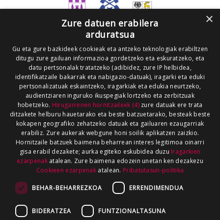
×
Zure datuen erabilera
arduratsua
Gu eta gure bazkideek cookieak eta antzeko teknologiak erabiltzen
ditugu zure gailuan informazioa gordetzeko eta eskuratzeko, eta
datu pertsonalak tratatzeko (adibidez, zure IP helbidea,
identifikatzaile bakarrak eta nabigazio-datuak), iragarki eta eduki
pertsonalizatuak eskaintzeko, iragarkiak eta edukia neurtzeko,
audientziaren inguruko ikuspegiak lortzeko eta zerbitzuak
hobetzeko.
Hirugarrenen hornitzaileek (4)
zure datuak ere trata
ditzakete helburu hauetarako eta beste batzuetarako, besteak beste
kokapen geografiko zehatzeko datuak eta gailuaren ezaugarriak
erabiliz. Zure aukerak webgune honi soilik aplikatzen zaizkio.
Hornitzaile batzuek baimena beharrean interes legitimoa oinarri
gisa erabil dezakete; aurka egiteko eskubidea duzu
Iragarkien
ezarpenak
atalean. Zure baimena edozein unetan ken dezakezu
Cookieen ezarpenak
atalean.
Pribatutasun-politika
BEHAR-BEHARREZKOA
ERRENDIMENDUA
BIDERATZEA
FUNTZIONALTASUNA