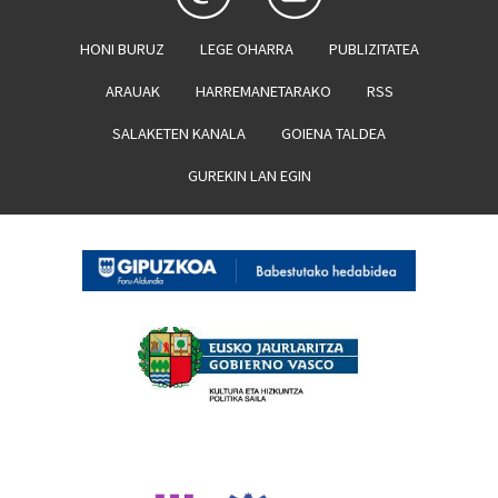
HONI BURUZ
LEGE OHARRA
PUBLIZITATEA
ARAUAK
HARREMANETARAKO
RSS
SALAKETEN KANALA
GOIENA TALDEA
GUREKIN LAN EGIN