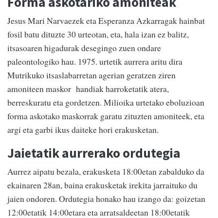
Forma askotariko amoniteak
Jesus Mari Narvaezek eta Esperanza Azkarragak hainbat
fosil batu dituzte 30 urteotan, eta, hala izan ez balitz,
itsasoaren higadurak desegingo zuen ondare
paleontologiko hau. 1975. urtetik aurrera aritu dira
Mutrikuko itsaslabarretan agerian geratzen ziren
amoniteen maskor handiak harroketatik atera,
berreskuratu eta gordetzen. Milioika urtetako eboluzioan
forma askotako maskorrak garatu zituzten amoniteek, eta
argi eta garbi ikus daiteke hori erakusketan.
Jaietatik aurrerako ordutegia
Aurrez aipatu bezala, erakusketa 18:00etan zabalduko da
ekainaren 28an, baina erakusketak irekita jarraituko du
jaien ondoren. Ordutegia honako hau izango da: goizetan
12:00etatik 14:00etara eta arratsaldeetan 18:00etatik