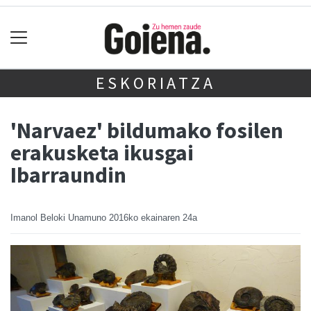
ESKORIATZA
'Narvaez' bildumako fosilen
erakusketa ikusgai
Ibarraundin
Imanol Beloki Unamuno
2016ko ekainaren 24a