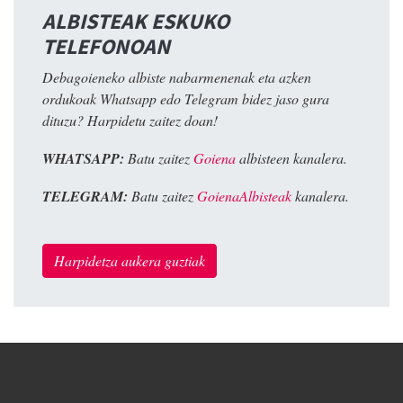
ALBISTEAK ESKUKO
TELEFONOAN
Debagoieneko albiste nabarmenenak eta azken
ordukoak Whatsapp edo Telegram bidez jaso gura
dituzu? Harpidetu zaitez doan!
WHATSAPP:
Batu zaitez
Goiena
albisteen kanalera.
TELEGRAM:
Batu zaitez
GoienaAlbisteak
kanalera.
Harpidetza aukera guztiak