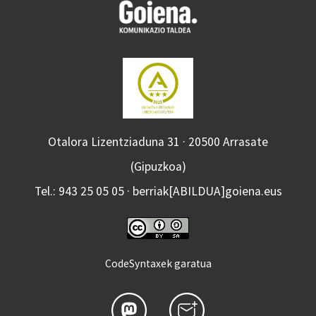
Otalora Lizentziaduna 31 · 20500 Arrasate
(Gipuzkoa)
Tel.: 943 25 05 05 · berriak[ABILDUA]goiena.eus
CodeSyntaxek garatua