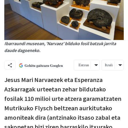
Ibarraundi museoan, 'Narvaez' bilduko fosil batzuk jarrita
daude dagoeneko.
Entzun
Itzuli
Gehitu gaitzazu Googlen
Jesus Mari Narvaezek eta Esperanza
Azkarragak urteetan zehar bildutako
fosilak 110 milioi urte atzera garamatzaten
Mutrikuko Flysch beltzean aurkitutako
amoniteak dira (antzinako itsaso zabal eta
sakonetan bizi ziren barraskilo itxurako