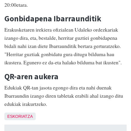
20:00etara.
Gonbidapena Ibarraunditik
Erakusketaren irekiera ofizialean Udaleko ordezkariak
izango dira, eta, bestalde, herritar guztiei gonbidapena
bidali nahi izan diete Ibarraunditik bertara gerturatzeko.
"Herritar guztiak gonbidatu gura ditugu bilduma hau
ikustera. Egunero ez da-eta halako bilduma bat ikusten".
QR-aren aukera
Edukiak QR-tan jasota egongo dira eta nahi duenak
Ibarraundin izango diren tabletak erabili ahal izango ditu
edukiak irakurtzeko.
ESKORIATZA