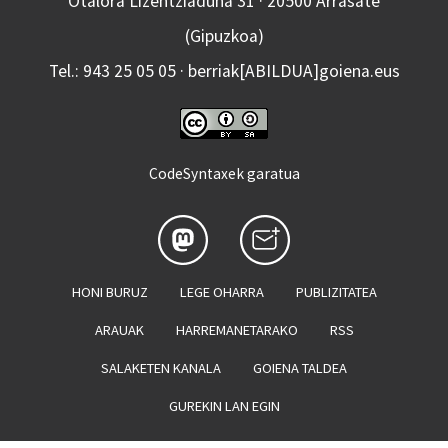
Otalora Lizentziaduna 31 · 20500 Arrasate
(Gipuzkoa)
Tel.: 943 25 05 05 · berriak[ABILDUA]goiena.eus
CodeSyntaxek garatua
HONI BURUZ
LEGE OHARRA
PUBLIZITATEA
ARAUAK
HARREMANETARAKO
RSS
SALAKETEN KANALA
GOIENA TALDEA
GUREKIN LAN EGIN