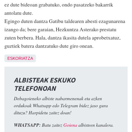
ez dute bideoan grabatuko, ondo pasatzeko bakarrik
antolatu dute.
Egingo duten dantza Gatibu taldearen abesti ezagunarena
izango da; bere garaian, Hezkuntza Asterako prestatu
zuten berbera. Hala, dantza ikasita dutela aprobetxatuz,
guztiek batera dantzatuko dute giro onean.
ESKORIATZA
ALBISTEAK ESKUKO
TELEFONOAN
Debagoieneko albiste nabarmenenak eta azken
ordukoak Whatsapp edo Telegram bidez jaso gura
dituzu? Harpidetu zaitez doan!
WHATSAPP:
Batu zaitez
Goiena
albisteen kanalera.