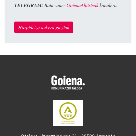
TELEGRAM:
Batu zaitez
GoienaAlbisteak
kanalera.
Harpidetza aukera guztiak