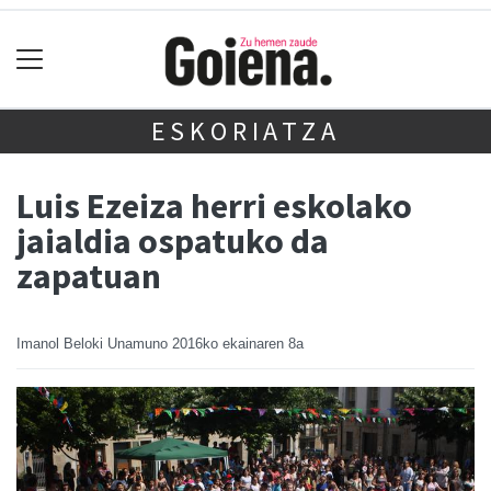
ESKORIATZA
Luis Ezeiza herri eskolako
jaialdia ospatuko da
zapatuan
Imanol Beloki Unamuno
2016ko ekainaren 8a