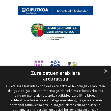
×
Zure datuen erabilera
arduratsua
Gu eta gure bazkideek cookieak eta antzeko teknologiak erabiltzen
ditugu zure gailuan informazioa gordetzeko eta eskuratzeko, eta
datu pertsonalak tratatzeko (adibidez, zure IP helbidea,
identifikatzaile bakarrak eta nabigazio-datuak), iragarki eta eduki
pertsonalizatuak eskaintzeko, iragarkiak eta edukia neurtzeko,
audientziaren inguruko ikuspegiak lortzeko eta zerbitzuak