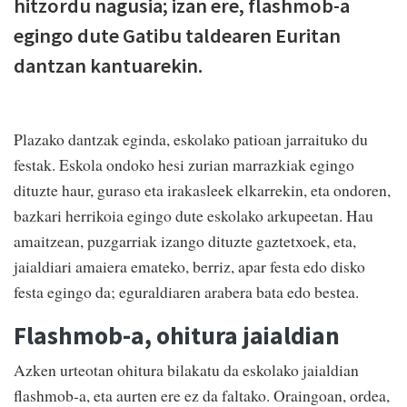
hitzordu nagusia; izan ere, flashmob-a
egingo dute Gatibu taldearen Euritan
dantzan kantuarekin.
Plazako dantzak eginda, eskolako patioan jarraituko du
festak. Eskola ondoko hesi zurian marrazkiak egingo
dituzte haur, guraso eta irakasleek elkarrekin, eta ondoren,
bazkari herrikoia egingo dute eskolako arkupeetan. Hau
amaitzean, puzgarriak izango dituzte gaztetxoek, eta,
jaialdiari amaiera emateko, berriz, apar festa edo disko
festa egingo da; eguraldiaren arabera bata edo bestea.
Flashmob-a, ohitura jaialdian
Azken urteotan ohitura bilakatu da eskolako jaialdian
flashmob-a, eta aurten ere ez da faltako. Oraingoan, ordea,