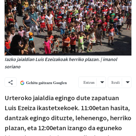
Iazko jaialdian Luis Ezeizakoak herriko plazan. | imanol
soriano
Entzun
Itzuli
Gehitu gaitzazu Googlen
Urteroko jaialdia egingo dute zapatuan
Luis Ezeiza ikastetxekoek. 11:00etan hasita,
dantzak egingo dituzte, lehenengo, herriko
plazan, eta 12:00etan izango da eguneko