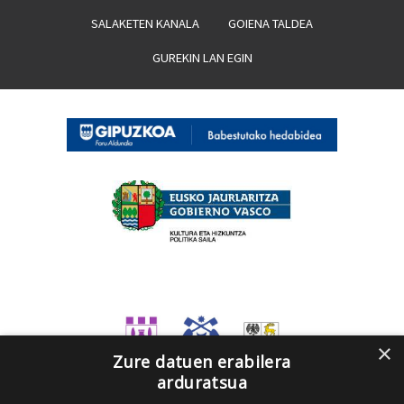
SALAKETEN KANALA
GOIENA TALDEA
GUREKIN LAN EGIN
×
Zure datuen erabilera
arduratsua