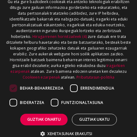
Gu eta gure bazkideek cookieak eta antzeko teknologiak erabiltzen
ditugu zure gailuan informazioa gordetzeko eta eskuratzeko, eta
datu pertsonalak tratatzeko (adibidez, zure IP helbidea,
identifikatzaile bakarrak eta nabigazio-datuak), iragarki eta eduki
pertsonalizatuak eskaintzeko, iragarkiak eta edukia neurtzeko,
audientziaren inguruko ikuspegiak lortzeko eta zerbitzuak
hobetzeko.
Hirugarrenen hornitzaileek (4)
zure datuak ere trata
ditzakete helburu hauetarako eta beste batzuetarako, besteak beste
kokapen geografiko zehatzeko datuak eta gailuaren ezaugarriak
erabiliz. Zure aukerak webgune honi soilik aplikatzen zaizkio.
Hornitzaile batzuek baimena beharrean interes legitimoa oinarri
gisa erabil dezakete; aurka egiteko eskubidea duzu
Iragarkien
ezarpenak
atalean. Zure baimena edozein unetan ken dezakezu
Cookieen ezarpenak
atalean.
Pribatutasun-politika
BEHAR-BEHARREZKOA
ERRENDIMENDUA
BIDERATZEA
FUNTZIONALTASUNA
GUZTIAK ONARTU
GUZTIAK UKATU
XEHETASUNAK ERAKUTSI