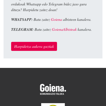
ordukoak Whatsapp edo Telegram bidez jaso gura
dituzu? Harpidetu zaitez doan!
WHATSAPP:
Batu zaitez
Goiena
albisteen kanalera.
TELEGRAM:
Batu zaitez
GoienaAlbisteak
kanalera.
Harpidetza aukera guztiak