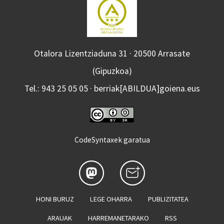
Otalora Lizentziaduna 31 · 20500 Arrasate
(Gipuzkoa)
Tel.: 943 25 05 05 · berriak[ABILDUA]goiena.eus
CodeSyntaxek garatua
HONI BURUZ
LEGE OHARRA
PUBLIZITATEA
ARAUAK
HARREMANETARAKO
RSS