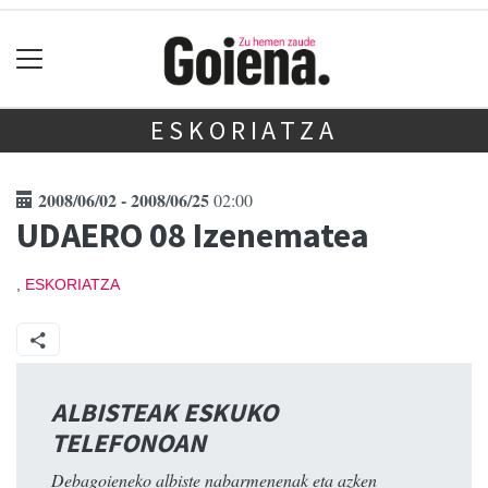
ESKORIATZA
2008/06/02 - 2008/06/25
02:00
UDAERO 08 Izenematea
,
ESKORIATZA
ALBISTEAK ESKUKO
TELEFONOAN
Debagoieneko albiste nabarmenenak eta azken