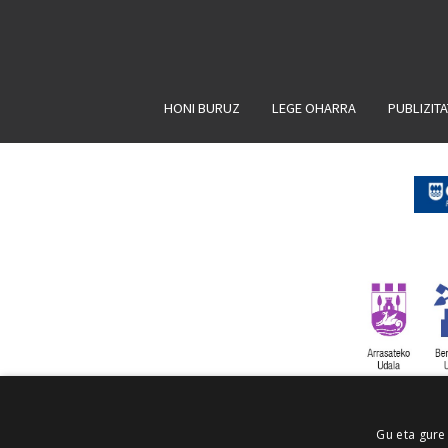
HONI BURUZ
LEGE OHARRA
PUBLIZIT
Gu eta gure