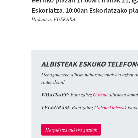
Eskoriatza. 10:00an Eskoriatzako pl
Hizkuntza:
EUSKARA
ALBISTEAK ESKUKO TELEFO
Debagoieneko albiste nabarmenenak eta azken o
zaitez doan!
WHATSAPP:
Batu zaitez
Goiena
albisteen kanal
TELEGRAM:
Batu zaitez
GoienaAlbisteak
kanal
Harpidetza aukera guztiak