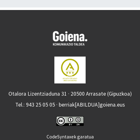
Otalora Lizentziaduna 31 · 20500 Arrasate (Gipuzkoa)
Tel.: 943 25 05 05 · berriak[ABILDUA]goiena.eus
CodeSyntaxek garatua