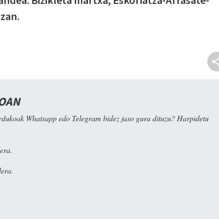
azan.
NOAN
rdukoak Whatsapp edo Telegram bidez jaso gura dituzu? Harpidetu
era.
era.