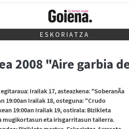
ESKORIATZA
ea 2008 "Aire garbia d
itaraua: Irailak 17, asteazkena: "SoberanÃ­a
n 19:00an Irailak 18, osteguna: "Crudo
n 19:00an Irailak 19, ostirala: Bizikleta
 mugikortasun eta irisgarritasun tailerra.
gandea: Bizikleta martxa, Eskoriatza-Arrasate-