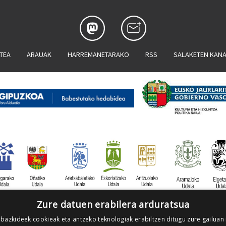
ATEA
ARAUAK
HARREMANETARAKO
RSS
SALAKETEN KAN
Zure datuen erabilera arduratsua
 bazkideek cookieak eta antzeko teknologiak erabiltzen ditugu zure gailuan