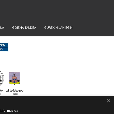
ALA
GOIENA TALDEA
GUREKIN LAN EGIN
×
 informazioa