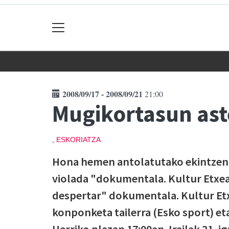
2008/09/17 - 2008/09/21
21:00
Mugikortasun ast
,
ESKORIATZA
Hona hemen antolatutako ekintzen eg
violada "dokumentala. Kultur Etxea
despertar" dokumentala. Kultur Etxea
konponketa tailerra (Esko sport) eta
Herriko plazan 17:00an. Irailak 21, i