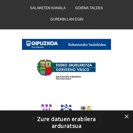
SALAKETEN KANALA
GOIENA TALDEA
GUREKIN LAN EGIN
×
Zure datuen erabilera
arduratsua