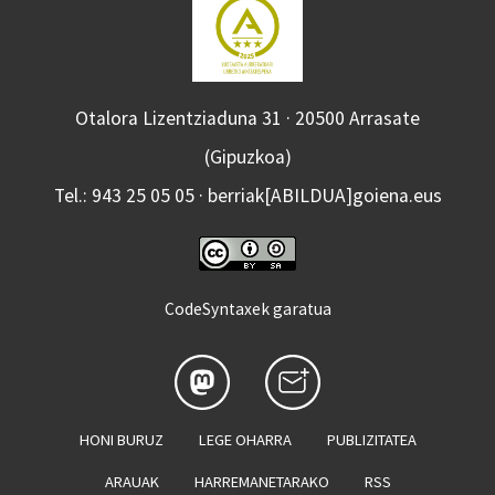
Otalora Lizentziaduna 31 · 20500 Arrasate
(Gipuzkoa)
Tel.: 943 25 05 05 · berriak[ABILDUA]goiena.eus
CodeSyntaxek garatua
HONI BURUZ
LEGE OHARRA
PUBLIZITATEA
ARAUAK
HARREMANETARAKO
RSS