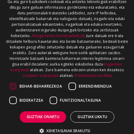
Gu eta gure bazkideek cookieak eta antzeko teknologiak erabiltzen
ditugu zure gailuan informazioa gordetzeko eta eskuratzeko, eta
datu pertsonalak tratatzeko (adibidez, zure IP helbidea,
identifikatzaile bakarrak eta nabigazio-datuak), iragarki eta eduki
pertsonalizatuak eskaintzeko, iragarkiak eta edukia neurtzeko,
audientziaren inguruko ikuspegiak lortzeko eta zerbitzuak
hobetzeko.
Hirugarrenen hornitzaileek (4)
zure datuak ere trata
ditzakete helburu hauetarako eta beste batzuetarako, besteak beste
kokapen geografiko zehatzeko datuak eta gailuaren ezaugarriak
erabiliz. Zure aukerak webgune honi soilik aplikatzen zaizkio.
Hornitzaile batzuek baimena beharrean interes legitimoa oinarri
gisa erabil dezakete; aurka egiteko eskubidea duzu
Iragarkien
ezarpenak
atalean. Zure baimena edozein unetan ken dezakezu
Cookieen ezarpenak
atalean.
Pribatutasun-politika
BEHAR-BEHARREZKOA
ERRENDIMENDUA
BIDERATZEA
FUNTZIONALTASUNA
GUZTIAK ONARTU
GUZTIAK UKATU
XEHETASUNAK ERAKUTSI