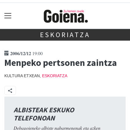
ESKORIATZA
2006/12/12
19:00
Menpeko pertsonen zaintza
KULTURA ETXEAN,
ESKORIATZA
ALBISTEAK ESKUKO
TELEFONOAN
Debagoieneko albiste nabarmenenak eta azken