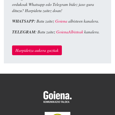
ordukoak Whatsapp edo Telegram bidez jaso gura
dituzu? Harpidetu zaitez doan!
WHATSAPP:
Batu zaitez
Goiena
albisteen kanalera.
TELEGRAM:
Batu zaitez
GoienaAlbisteak
kanalera.
Harpidetza aukera guztiak