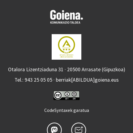
Otalora Lizentziaduna 31 · 20500 Arrasate (Gipuzkoa)
Tel.: 943 25 05 05 · berriak[ABILDUA]goiena.eus
CodeSyntaxek garatua