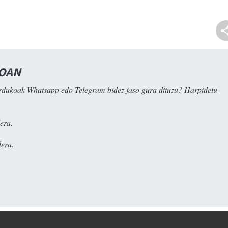
NOAN
rdukoak Whatsapp edo Telegram bidez jaso gura dituzu? Harpidetu
era.
era.