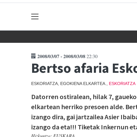
2008/03/07 - 2008/03/08
22:30
Bertso afaria Esk
ESKORIATZA, EGOKIENA ELKARTEA.,
ESKORIATZA
Datorren ostiralean, hilak 7, gaueko
elkartean herriko presoen alde. Ber
izango dira, gai jartzailea Asier Iba
izango da eta!!! Tiketak Inkernun eta
Hizkuntza:
EUSKARA