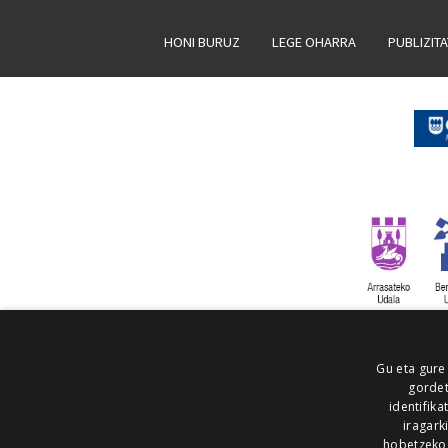
HONI BURUZ
LEGE OHARRA
PUBLIZIT
Gu eta gure
gordet
identifika
iragark
hobetzeko