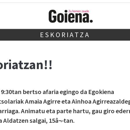
ESKORIATZA
oriatzan!!
 9:30tan bertso afaria egingo da Egokiena
tsolariak Amaia Agirre eta Ainhoa Agirreazalde
ibarriaga. Animatu eta parte hartu, gau giro eder
 Aldatzen salgai, 15â¬-tan.