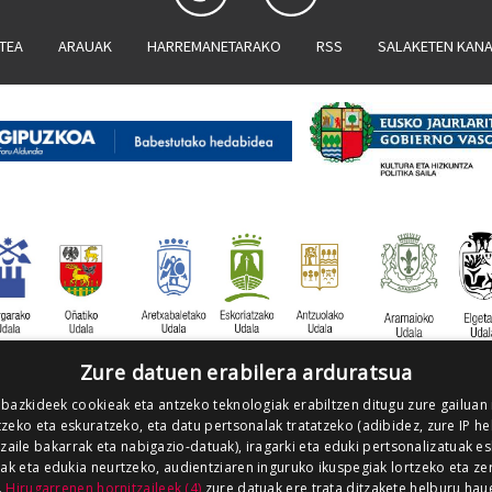
ATEA
ARAUAK
HARREMANETARAKO
RSS
SALAKETEN KAN
Zure datuen erabilera arduratsua
 bazkideek cookieak eta antzeko teknologiak erabiltzen ditugu zure gailuan
zeko eta eskuratzeko, eta datu pertsonalak tratatzeko (adibidez, zure IP he
tzaile bakarrak eta nabigazio-datuak), iragarki eta eduki pertsonalizatuak e
iak eta edukia neurtzeko, audientziaren inguruko ikuspegiak lortzeko eta ze
.
Hirugarrenen hornitzaileek (4)
zure datuak ere trata ditzakete helburu hau