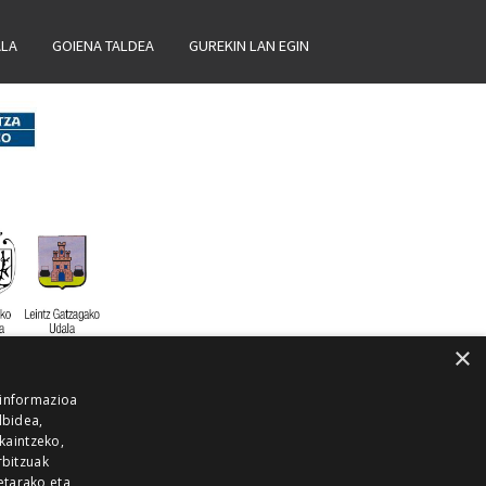
ALA
GOIENA TALDEA
GUREKIN LAN EGIN
×
 informazioa
lbidea,
skaintzeko,
rbitzuak
etarako eta