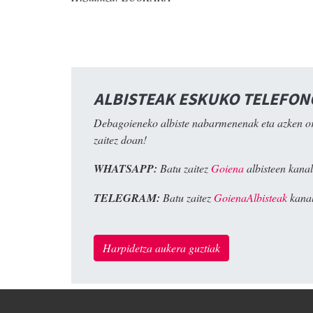
ALBISTEAK ESKUKO TELEFO
Debagoieneko albiste nabarmenenak eta azken o
zaitez doan!
WHATSAPP:
Batu zaitez
Goiena
albisteen kanal
TELEGRAM:
Batu zaitez
GoienaAlbisteak
kanal
Harpidetza aukera guztiak