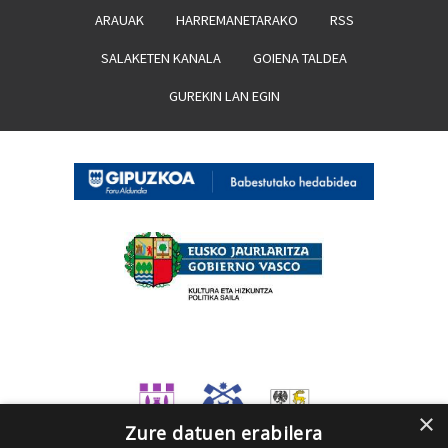
ARAUAK
HARREMANETARAKO
RSS
SALAKETEN KANALA
GOIENA TALDEA
GUREKIN LAN EGIN
×
Zure datuen erabilera