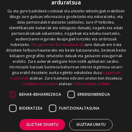
arduratsua
Gu eta gure bazkideek cookieak eta antzeko teknologiak erabiltzen
ditugu zure gailuan informazioa gordetzeko eta eskuratzeko, eta
datu pertsonalak tratatzeko (adibidez, zure IP helbidea,
identifikatzaile bakarrak eta nabigazio-datuak), iragarki eta eduki
pertsonalizatuak eskaintzeko, iragarkiak eta edukia neurtzeko,
audientziaren inguruko ikuspegiak lortzeko eta zerbitzuak
hobetzeko.
Hirugarrenen hornitzaileek (4)
zure datuak ere trata
ditzakete helburu hauetarako eta beste batzuetarako, besteak beste
kokapen geografiko zehatzeko datuak eta gailuaren ezaugarriak
erabiliz. Zure aukerak webgune honi soilik aplikatzen zaizkio.
Hornitzaile batzuek baimena beharrean interes legitimoa oinarri
gisa erabil dezakete; aurka egiteko eskubidea duzu
Iragarkien
ezarpenak
atalean. Zure baimena edozein unetan ken dezakezu
Cookieen ezarpenak
atalean.
Pribatutasun-politika
BEHAR-BEHARREZKOA
ERRENDIMENDUA
BIDERATZEA
FUNTZIONALTASUNA
GUZTIAK ONARTU
GUZTIAK UKATU