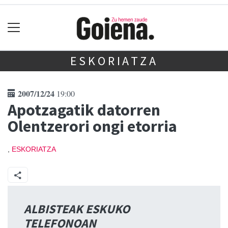
ESKORIATZA
2007/12/24
19:00
Apotzagatik datorren
Olentzerori ongi etorria
,
ESKORIATZA
ALBISTEAK ESKUKO
TELEFONOAN