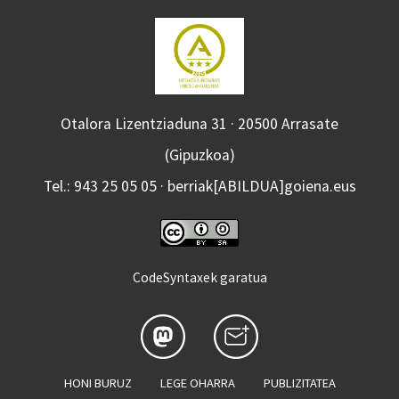
Otalora Lizentziaduna 31 · 20500 Arrasate
(Gipuzkoa)
Tel.: 943 25 05 05 · berriak[ABILDUA]goiena.eus
CodeSyntaxek garatua
HONI BURUZ
LEGE OHARRA
PUBLIZITATEA