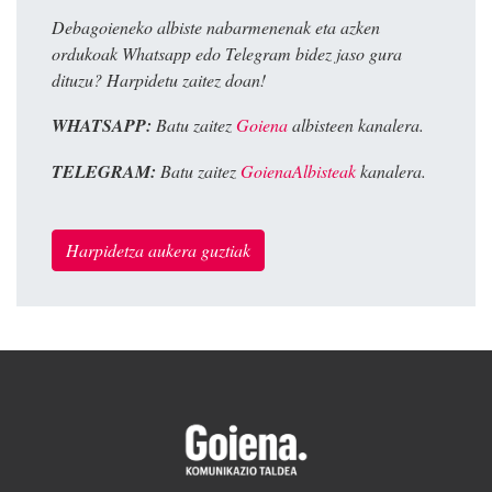
Debagoieneko albiste nabarmenenak eta azken
ordukoak Whatsapp edo Telegram bidez jaso gura
dituzu? Harpidetu zaitez doan!
WHATSAPP:
Batu zaitez
Goiena
albisteen kanalera.
TELEGRAM:
Batu zaitez
GoienaAlbisteak
kanalera.
Harpidetza aukera guztiak