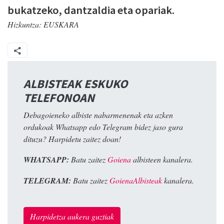
bukatzeko, dantzaldia eta opariak.
Hizkuntza:
EUSKARA
ALBISTEAK ESKUKO
TELEFONOAN
Debagoieneko albiste nabarmenenak eta azken
ordukoak Whatsapp edo Telegram bidez jaso gura
dituzu? Harpidetu zaitez doan!
WHATSAPP:
Batu zaitez
Goiena
albisteen kanalera.
TELEGRAM:
Batu zaitez
GoienaAlbisteak
kanalera.
Harpidetza aukera guztiak