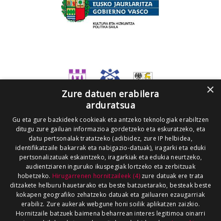
×
Zure datuen erabilera
arduratsua
Gu eta gure bazkideek cookieak eta antzeko teknologiak erabiltzen
ditugu zure gailuan informazioa gordetzeko eta eskuratzeko, eta
datu pertsonalak tratatzeko (adibidez, zure IP helbidea,
identifikatzaile bakarrak eta nabigazio-datuak), iragarki eta eduki
pertsonalizatuak eskaintzeko, iragarkiak eta edukia neurtzeko,
audientziaren inguruko ikuspegiak lortzeko eta zerbitzuak
hobetzeko.
Hirugarrenen hornitzaileek (4)
zure datuak ere trata
ditzakete helburu hauetarako eta beste batzuetarako, besteak beste
kokapen geografiko zehatzeko datuak eta gailuaren ezaugarriak
erabiliz. Zure aukerak webgune honi soilik aplikatzen zaizkio.
Hornitzaile batzuek baimena beharrean interes legitimoa oinarri