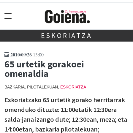
ESKORIATZA
2010/09/26
13:00
65 urtetik gorakoei
omenaldia
BAZKARIA, PILOTALEKUAN,
ESKORIATZA
Eskoriatzako 65 urtetik gorako herritarrak
omenduko dituzte: 11:00etatik 12:30era
salda-jana izango dute; 12:30ean, meza; eta
14:00etan, bazkaria pilotalekuan;