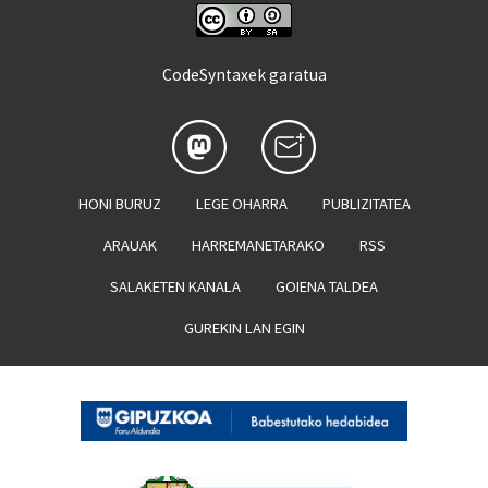
CodeSyntaxek garatua
HONI BURUZ
LEGE OHARRA
PUBLIZITATEA
ARAUAK
HARREMANETARAKO
RSS
SALAKETEN KANALA
GOIENA TALDEA
GUREKIN LAN EGIN