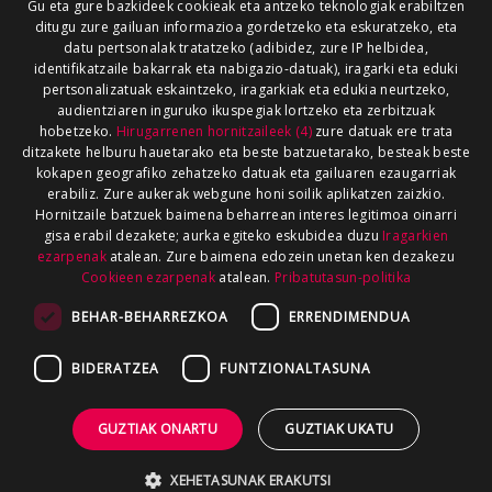
Gu eta gure bazkideek cookieak eta antzeko teknologiak erabiltzen
ditugu zure gailuan informazioa gordetzeko eta eskuratzeko, eta
datu pertsonalak tratatzeko (adibidez, zure IP helbidea,
identifikatzaile bakarrak eta nabigazio-datuak), iragarki eta eduki
pertsonalizatuak eskaintzeko, iragarkiak eta edukia neurtzeko,
audientziaren inguruko ikuspegiak lortzeko eta zerbitzuak
hobetzeko.
Hirugarrenen hornitzaileek (4)
zure datuak ere trata
ditzakete helburu hauetarako eta beste batzuetarako, besteak beste
kokapen geografiko zehatzeko datuak eta gailuaren ezaugarriak
erabiliz. Zure aukerak webgune honi soilik aplikatzen zaizkio.
Hornitzaile batzuek baimena beharrean interes legitimoa oinarri
gisa erabil dezakete; aurka egiteko eskubidea duzu
Iragarkien
ezarpenak
atalean. Zure baimena edozein unetan ken dezakezu
Cookieen ezarpenak
atalean.
Pribatutasun-politika
BEHAR-BEHARREZKOA
ERRENDIMENDUA
BIDERATZEA
FUNTZIONALTASUNA
GUZTIAK ONARTU
GUZTIAK UKATU
XEHETASUNAK ERAKUTSI