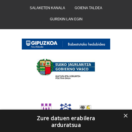
SALAKETEN KANALA
GOIENA TALDEA
GUREKIN LAN EGIN
×
Zure datuen erabilera
arduratsua