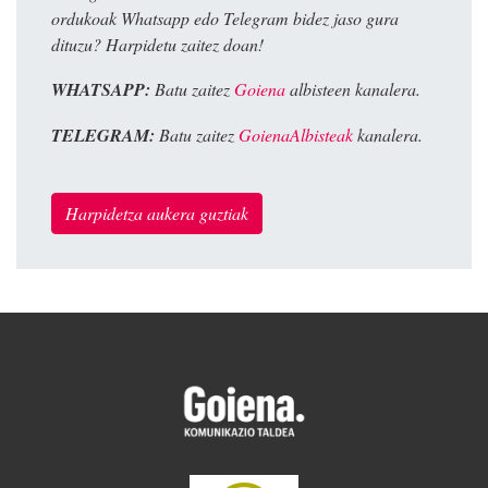
ordukoak Whatsapp edo Telegram bidez jaso gura
dituzu? Harpidetu zaitez doan!
WHATSAPP:
Batu zaitez
Goiena
albisteen kanalera.
TELEGRAM:
Batu zaitez
GoienaAlbisteak
kanalera.
Harpidetza aukera guztiak