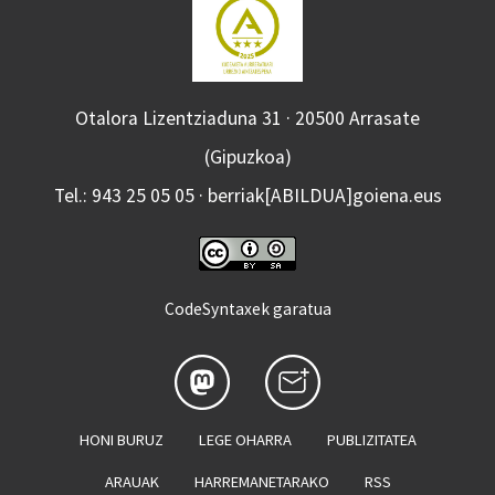
Otalora Lizentziaduna 31 · 20500 Arrasate
(Gipuzkoa)
Tel.: 943 25 05 05 · berriak[ABILDUA]goiena.eus
CodeSyntaxek garatua
HONI BURUZ
LEGE OHARRA
PUBLIZITATEA
ARAUAK
HARREMANETARAKO
RSS