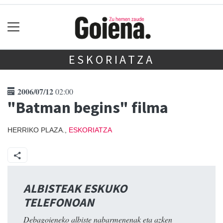
ESKORIATZA
2006/07/12
02:00
"Batman begins" filma
HERRIKO PLAZA.,
ESKORIATZA
ALBISTEAK ESKUKO
TELEFONOAN
Debagoieneko albiste nabarmenenak eta azken