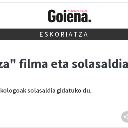
ESKORIATZA
za" filma eta solasaldi
sikologoak solasaldia gidatuko du.