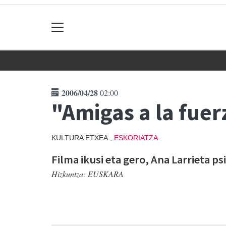
2006/04/28
02:00
"Amigas a la fuer
KULTURA ETXEA.,
ESKORIATZA
Filma ikusi eta gero, Ana Larrieta p
Hizkuntza:
EUSKARA