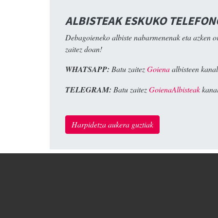
ALBISTEAK ESKUKO TELEFO
Debagoieneko albiste nabarmenenak eta azken o
zaitez doan!
WHATSAPP:
Batu zaitez
Goiena
albisteen kanal
TELEGRAM:
Batu zaitez
GoienaAlbisteak
kanal
Harpidetza aukera guztiak