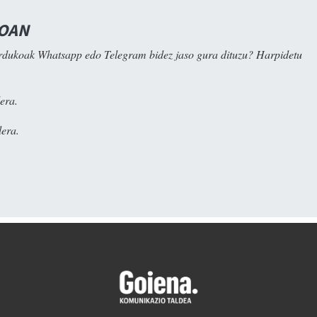
NOAN
rdukoak Whatsapp edo Telegram bidez jaso gura dituzu? Harpidetu
era.
era.