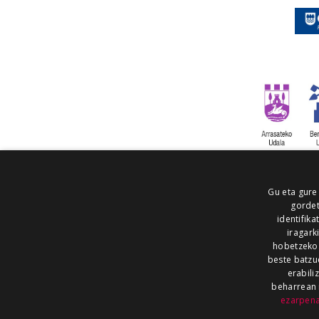
Gu eta gure
gordet
identifika
iragark
hobetzeko
beste batzu
erabili
beharrean 
ezarpen
AIARALDEA
AIKOR
AIURRI
ALEA