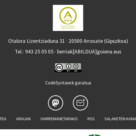
Otalora Lizentziaduna 31 · 20500 Arrasate (Gipuzkoa)
Tel.: 943 25 05 05 · berriak[ABILDUA]goiena.eus
CodeSyntaxek garatua
ATEA
ARAUAK
HARREMANETARAKO
RSS
SALAKETEN KAN