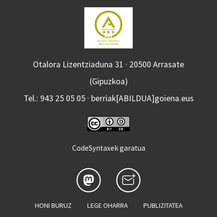
Otalora Lizentziaduna 31 · 20500 Arrasate
(Gipuzkoa)
Tel.: 943 25 05 05 · berriak[ABILDUA]goiena.eus
CodeSyntaxek garatua
HONI BURUZ
LEGE OHARRA
PUBLIZITATEA