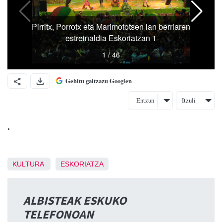
Gehitu gaitzazu Googlen
Entzun
Itzuli
.
KULTURA
ESKORIATZA
ALBISTEAK ESKUKO
TELEFONOAN