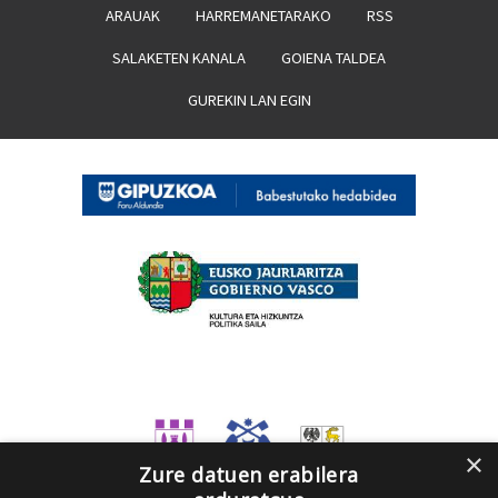
ARAUAK
HARREMANETARAKO
RSS
SALAKETEN KANALA
GOIENA TALDEA
GUREKIN LAN EGIN
×
Zure datuen erabilera