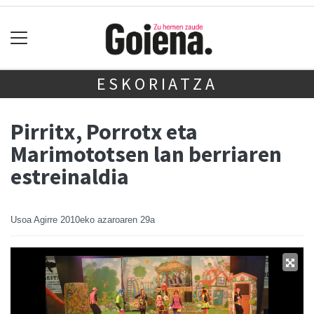
ESKORIATZA
Pirritx, Porrotx eta
Marimototsen lan berriaren
estreinaldia
Usoa Agirre
2010eko azaroaren 29a