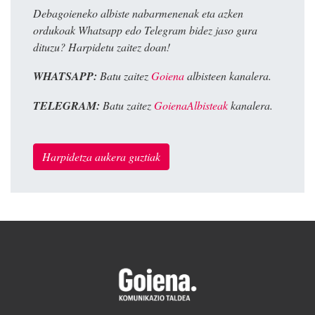
Debagoieneko albiste nabarmenenak eta azken
ordukoak Whatsapp edo Telegram bidez jaso gura
dituzu? Harpidetu zaitez doan!
WHATSAPP:
Batu zaitez
Goiena
albisteen kanalera.
TELEGRAM:
Batu zaitez
GoienaAlbisteak
kanalera.
Harpidetza aukera guztiak