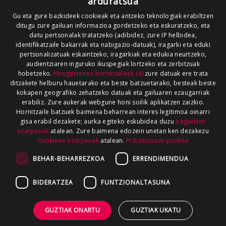
arduratsua
Gu eta gure bazkideek cookieak eta antzeko teknologiak erabiltzen
ditugu zure gailuan informazioa gordetzeko eta eskuratzeko, eta
datu pertsonalak tratatzeko (adibidez, zure IP helbidea,
identifikatzaile bakarrak eta nabigazio-datuak), iragarki eta eduki
pertsonalizatuak eskaintzeko, iragarkiak eta edukia neurtzeko,
audientziaren inguruko ikuspegiak lortzeko eta zerbitzuak
hobetzeko.
Hirugarrenen hornitzaileek (4)
zure datuak ere trata
ditzakete helburu hauetarako eta beste batzuetarako, besteak beste
kokapen geografiko zehatzeko datuak eta gailuaren ezaugarriak
erabiliz. Zure aukerak webgune honi soilik aplikatzen zaizkio.
Hornitzaile batzuek baimena beharrean interes legitimoa oinarri
gisa erabil dezakete; aurka egiteko eskubidea duzu
Iragarkien
ezarpenak
atalean. Zure baimena edozein unetan ken dezakezu
Cookieen ezarpenak
atalean.
Pribatutasun-politika
BEHAR-BEHARREZKOA
ERRENDIMENDUA
BIDERATZEA
FUNTZIONALTASUNA
GUZTIAK ONARTU
GUZTIAK UKATU