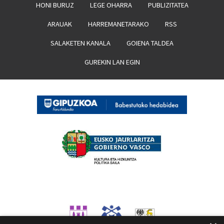
HONI BURUZ
LEGE OHARRA
PUBLIZITATEA
ARAUAK
HARREMANETARAKO
RSS
SALAKETEN KANALA
GOIENA TALDEA
GUREKIN LAN EGIN