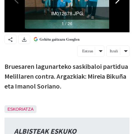
Gehitu gaitzazu Googlen
Entzun
Itzuli
Bruesaren lagunarteko saskibaloi partidua
Melillaren contra. Argazkiak: Mireia Bikuña
eta Imanol Soriano.
ESKORIATZA
ALBISTEAK ESKUKO