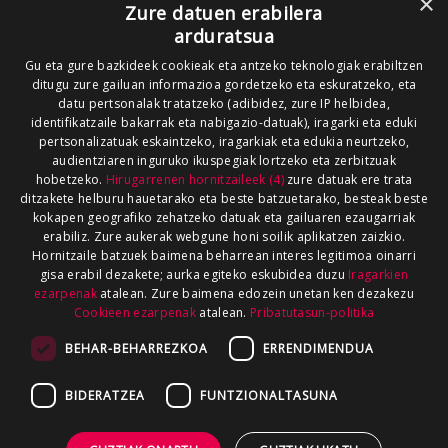
×
Zure datuen erabilera
arduratsua
Gu eta gure bazkideek cookieak eta antzeko teknologiak erabiltzen
ditugu zure gailuan informazioa gordetzeko eta eskuratzeko, eta
datu pertsonalak tratatzeko (adibidez, zure IP helbidea,
identifikatzaile bakarrak eta nabigazio-datuak), iragarki eta eduki
pertsonalizatuak eskaintzeko, iragarkiak eta edukia neurtzeko,
audientziaren inguruko ikuspegiak lortzeko eta zerbitzuak
hobetzeko.
Hirugarrenen hornitzaileek (4)
zure datuak ere trata
ditzakete helburu hauetarako eta beste batzuetarako, besteak beste
kokapen geografiko zehatzeko datuak eta gailuaren ezaugarriak
erabiliz. Zure aukerak webgune honi soilik aplikatzen zaizkio.
Hornitzaile batzuek baimena beharrean interes legitimoa oinarri
gisa erabil dezakete; aurka egiteko eskubidea duzu
Iragarkien
ezarpenak
atalean. Zure baimena edozein unetan ken dezakezu
Cookieen ezarpenak
atalean.
Pribatutasun-politika
BEHAR-BEHARREZKOA
ERRENDIMENDUA
BIDERATZEA
FUNTZIONALTASUNA