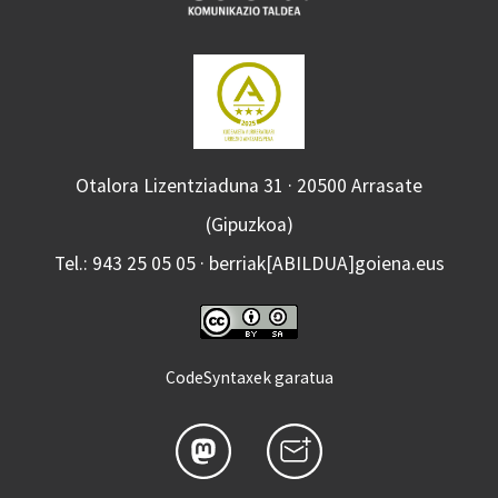
Otalora Lizentziaduna 31 · 20500 Arrasate
(Gipuzkoa)
Tel.: 943 25 05 05 · berriak[ABILDUA]goiena.eus
CodeSyntaxek garatua