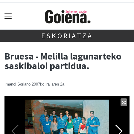
ESKORIATZA
Bruesa - Melilla lagunarteko
saskibaloi partidua.
Imanol Soriano
2007ko irailaren 2a