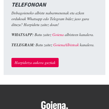
TELEFONOAN
Debagoieneko albiste nabarmenenak eta azken
ordukoak Whatsapp edo Telegram bidez jaso gura
dituzu? Harpidetu zaitez doan!
WHATSAPP:
Batu zaitez
Goiena
albisteen kanalera.
TELEGRAM:
Batu zaitez
GoienaAlbisteak
kanalera.
Harpidetza aukera guztiak