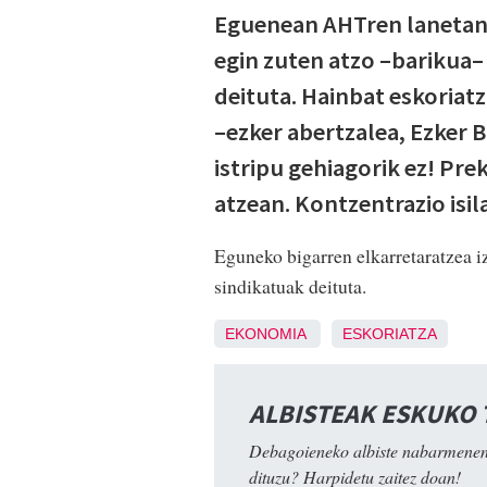
Eguenean AHTren lanetan i
egin zuten atzo –barikua– 
deituta. Hainbat eskoriatz
–ezker abertzalea, Ezker B
istripu gehiagorik ez! Pre
atzean. Kontzentrazio isil
Eguneko bigarren elkarretaratzea 
sindikatuak deituta.
EKONOMIA
ESKORIATZA
ALBISTEAK ESKUKO
Debagoieneko albiste nabarmenen
dituzu? Harpidetu zaitez doan!