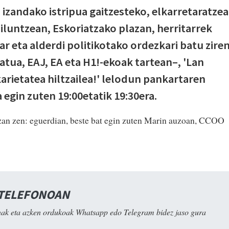
zandako istripua gaitzesteko, elkarretaratzea
iluntzean, Eskoriatzako plazan, herritarrek
ar eta alderdi politikotako ordezkari batu zire
atua, EAJ, EA eta H1!-ekoak tartean–, 'Lan
karietatea hiltzailea!' lelodun pankartaren
a egin zuten 19:00etatik 19:30era.
izan zen: eguerdian, beste bat egin zuten Marin auzoan, CCOO
 TELEFONOAN
ak eta azken ordukoak Whatsapp edo Telegram bidez jaso gura