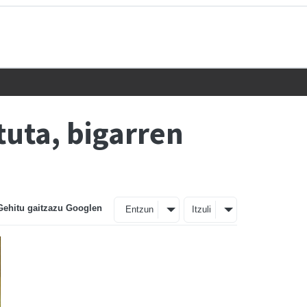
tuta, bigarren
Gehitu gaitzazu Googlen
Entzun
Itzuli