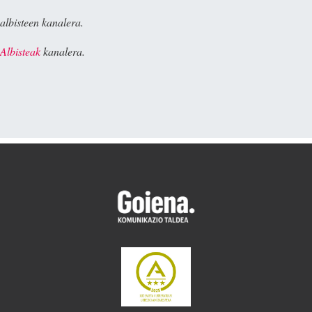
albisteen kanalera.
Albisteak
kanalera.