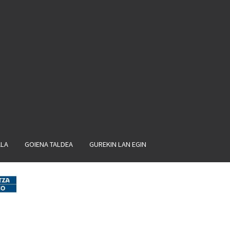
ALA
GOIENA TALDEA
GUREKIN LAN EGIN