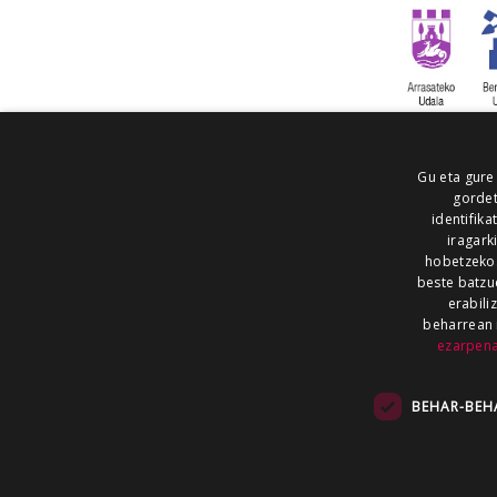
Gu eta gure
gordet
identifika
iragark
hobetzeko
beste batzu
erabili
beharrean 
ezarpen
AIARALDEA
AIKOR
AIURRI
ALEA
BEGITU
ERRAN
EUSKALERRIA IRRA
BEHAR-BEH
KRONIKA
MAILOPE
NOAUA
O