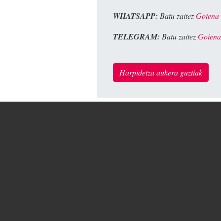
WHATSAPP:
Batu zaitez
Goiena
TELEGRAM:
Batu zaitez
Goiena
Harpidetza aukera guztiak