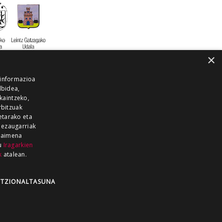
×
 informazioa
lbidea,
skaintzeko,
rbitzuak
etarako eta
 ezaugarriak
 baimena
zu
Iragarkien
k
atalean.
EITIA GUKA
AZKOITIA GUKA
BARRENA
GUKA
GUKA TELEBISTA
HIRUKA
TZIONALTASUNA
Z GUKA
ZUMAIA GUKA
28 KANALA