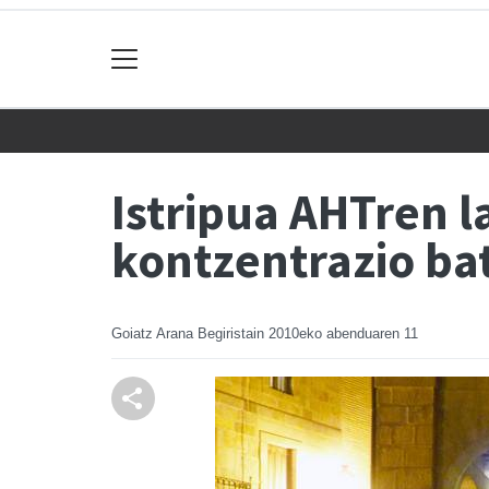
Istripua AHTren l
kontzentrazio bat
Goiatz Arana Begiristain
2010eko abenduaren 11