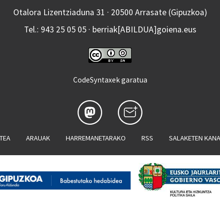
Otalora Lizentziaduna 31 · 20500 Arrasate (Gipuzkoa)
Tel.: 943 25 05 05 · berriak[ABILDUA]goiena.eus
CodeSyntaxek garatua
ATEA
ARAUAK
HARREMANETARAKO
RSS
SALAKETEN KAN