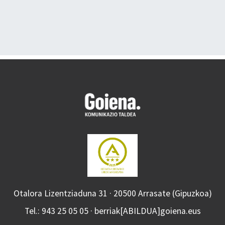
Otalora Lizentziaduna 31 · 20500 Arrasate (Gipuzkoa)
Tel.: 943 25 05 05 · berriak[ABILDUA]goiena.eus