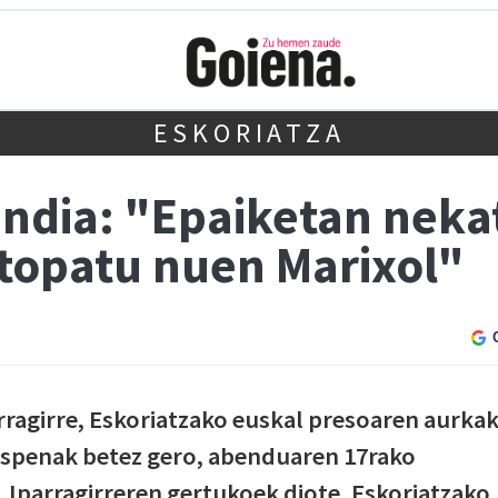
ESKORIATZA
ndia: "Epaiketan nekat
 topatu nuen Marixol"
arragirre, Eskoriatzako euskal presoaren aurka
kuspenak betez gero, abenduaren 17rako
. Iparragirreren gertukoek diote, Eskoriatzako