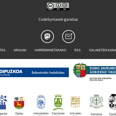
CodeSyntaxek garatua
ATEA
ARAUAK
HARREMANETARAKO
RSS
SALAKETEN KAN