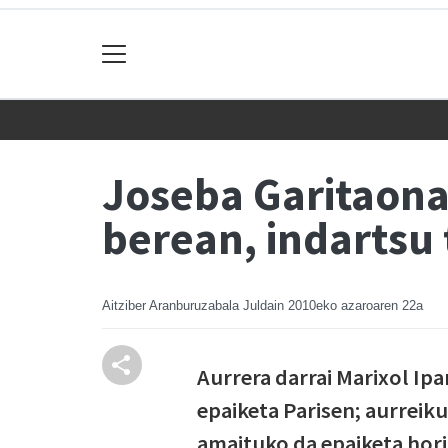
Joseba Garitaona
berean, indartsu
Aitziber Aranburuzabala Juldain
2010eko azaroaren 22a
Aurrera darrai Marixol Ip
epaiketa Parisen; aurrei
amaituko da epaiketa hori