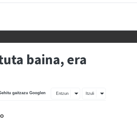
uta baina, era
Gehitu gaitzazu Googlen
Entzun
Itzuli
ko