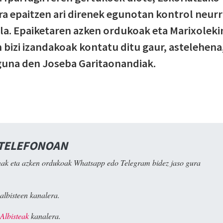
ra epaitzen ari direnek egunotan kontrol neurr
rela. Epaiketaren azken ordukoak eta Marixoleki
 bizi izandakoak kontatu ditu gaur, astelehena
aguna den Joseba Garitaonandiak.
 TELEFONOAN
ak eta azken ordukoak Whatsapp edo Telegram bidez jaso gura
albisteen kanalera.
Albisteak
kanalera.