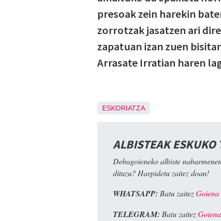
presoak zein harekin bate
zorrotzak jasatzen ari di
zapatuan izan zuen bisitan
Arrasate Irratian haren l
ESKORIATZA
ALBISTEAK ESKUKO
Debagoieneko albiste nabarmenen
dituzu? Harpidetu zaitez doan!
WHATSAPP:
Batu zaitez
Goiena
TELEGRAM:
Batu zaitez
Goiena