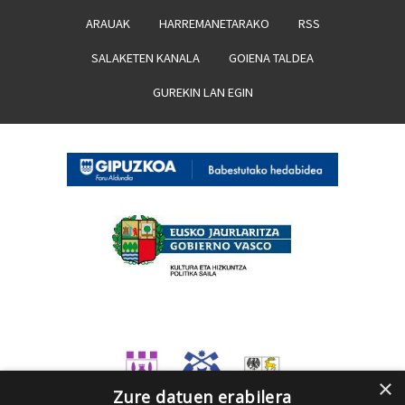
ARAUAK
HARREMANETARAKO
RSS
SALAKETEN KANALA
GOIENA TALDEA
GUREKIN LAN EGIN
×
Zure datuen erabilera