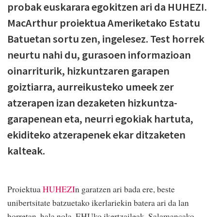
probak euskarara egokitzen ari da HUHEZI.
MacArthur proiektua Ameriketako Estatu
Batuetan sortu zen, ingelesez. Test horrek
neurtu nahi du, gurasoen informazioan
oinarriturik, hizkuntzaren garapen
goiztiarra, aurreikusteko umeek zer
atzerapen izan dezaketen hizkuntza-
garapenean eta, neurri egokiak hartuta,
ekiditeko atzerapenek ekar ditzaketen
kalteak.
Proiektua
HUHEZI
n garatzen ari bada ere, beste
unibertsitate batzuetako ikerlariekin batera ari da lan
horretan, hala nola, EHUko ikertzaileak, Salamancako