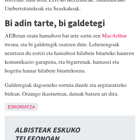
Unibertsitatekoak eta Seaskakoak.
Bi adin tarte, bi galdetegi
AEBetan orain hamabost bat urte sortu zen
MacArthur
tresna, eta bi galdetegik osatzen dute. Lehenengoak
neurtzen du zortzi eta hamabost hilabete bitarteko haurren
komunikazio-garapena, eta bigarrenak, hamasei eta
hogeita hamar hilabete bitartekoena.
Galdetegiak dagoeneko sortuta daude eta argitaratzeko
bidean. Oraingo ikasturtean, datuak batzen ari dira.
ESKORIATZA
ALBISTEAK ESKUKO
TELEFONOAN