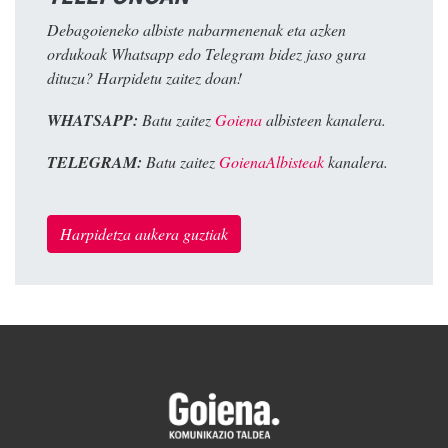
Debagoieneko albiste nabarmenenak eta azken
ordukoak Whatsapp edo Telegram bidez jaso gura
dituzu? Harpidetu zaitez doan!
WHATSAPP:
Batu zaitez
Goiena
albisteen kanalera.
TELEGRAM:
Batu zaitez
GoienaAlbisteak
kanalera.
Harpidetza aukera guztiak