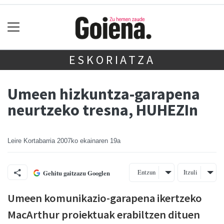
ESKORIATZA
Umeen hizkuntza-garapena
neurtzeko tresna, HUHEZIn
Leire Kortabarria
2007ko ekainaren 19a
Entzun
Itzuli
Gehitu gaitzazu Googlen
Umeen komunikazio-garapena ikertzeko
MacArthur proiektuak erabiltzen dituen