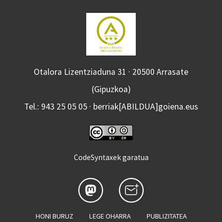
Otalora Lizentziaduna 31 · 20500 Arrasate
(Gipuzkoa)
Tel.: 943 25 05 05 · berriak[ABILDUA]goiena.eus
CodeSyntaxek garatua
HONI BURUZ
LEGE OHARRA
PUBLIZITATEA