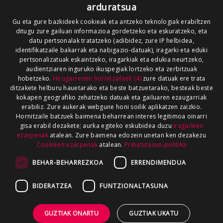
arduratsua
Gu eta gure bazkideek cookieak eta antzeko teknologiak erabiltzen
ditugu zure gailuan informazioa gordetzeko eta eskuratzeko, eta
datu pertsonalak tratatzeko (adibidez, zure IP helbidea,
identifikatzaile bakarrak eta nabigazio-datuak), iragarki eta eduki
pertsonalizatuak eskaintzeko, iragarkiak eta edukia neurtzeko,
audientziaren inguruko ikuspegiak lortzeko eta zerbitzuak
hobetzeko.
Hirugarrenen hornitzaileek (4)
zure datuak ere trata
ditzakete helburu hauetarako eta beste batzuetarako, besteak beste
kokapen geografiko zehatzeko datuak eta gailuaren ezaugarriak
erabiliz. Zure aukerak webgune honi soilik aplikatzen zaizkio.
Hornitzaile batzuek baimena beharrean interes legitimoa oinarri
gisa erabil dezakete; aurka egiteko eskubidea duzu
Iragarkien
ezarpenak
atalean. Zure baimena edozein unetan ken dezakezu
Cookieen ezarpenak
atalean.
Pribatutasun-politika
BEHAR-BEHARREZKOA
ERRENDIMENDUA
BIDERATZEA
FUNTZIONALTASUNA
GUZTIAK ONARTU
GUZTIAK UKATU