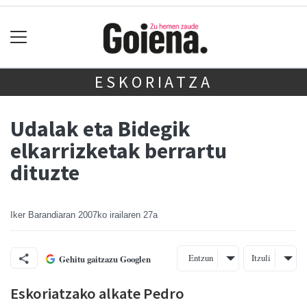
ESKORIATZA
Udalak eta Bidegik
elkarrizketak berrartu
dituzte
Iker Barandiaran
2007ko irailaren 27a
Entzun
Itzuli
Gehitu gaitzazu Googlen
Eskoriatzako alkate Pedro