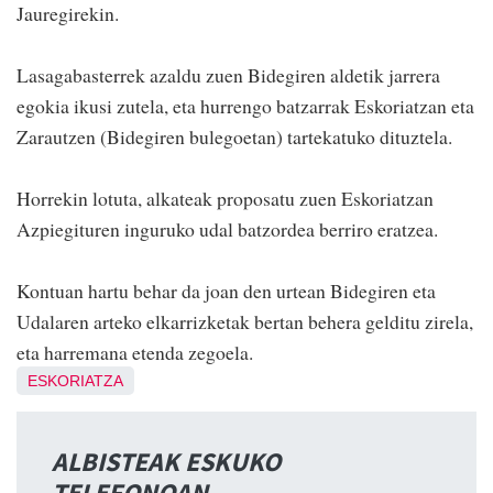
Jauregirekin.
Lasagabasterrek azaldu zuen Bidegiren aldetik jarrera
egokia ikusi zutela, eta hurrengo batzarrak Eskoriatzan eta
Zarautzen (Bidegiren bulegoetan) tartekatuko dituztela.
Horrekin lotuta, alkateak proposatu zuen Eskoriatzan
Azpiegituren inguruko udal batzordea berriro eratzea.
Kontuan hartu behar da joan den urtean Bidegiren eta
Udalaren arteko elkarrizketak bertan behera gelditu zirela,
eta harremana etenda zegoela.
ESKORIATZA
ALBISTEAK ESKUKO
TELEFONOAN