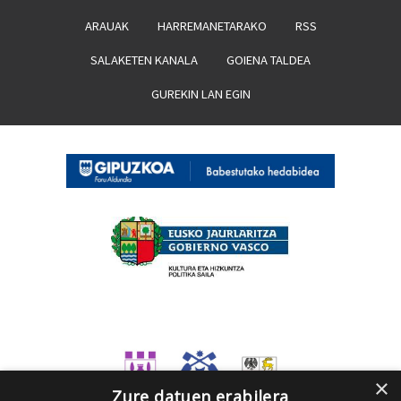
ARAUAK
HARREMANETARAKO
RSS
SALAKETEN KANALA
GOIENA TALDEA
GUREKIN LAN EGIN
×
Zure datuen erabilera