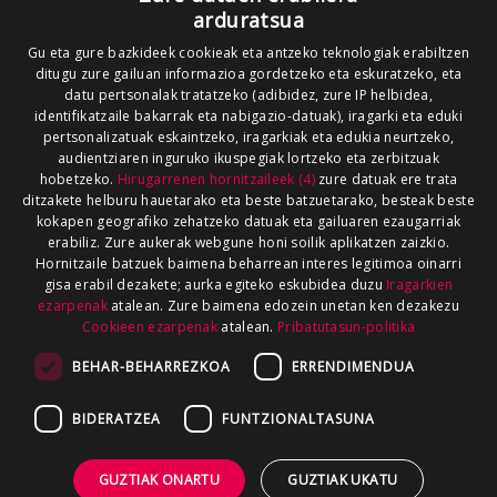
arduratsua
Gu eta gure bazkideek cookieak eta antzeko teknologiak erabiltzen
ditugu zure gailuan informazioa gordetzeko eta eskuratzeko, eta
datu pertsonalak tratatzeko (adibidez, zure IP helbidea,
identifikatzaile bakarrak eta nabigazio-datuak), iragarki eta eduki
pertsonalizatuak eskaintzeko, iragarkiak eta edukia neurtzeko,
audientziaren inguruko ikuspegiak lortzeko eta zerbitzuak
hobetzeko.
Hirugarrenen hornitzaileek (4)
zure datuak ere trata
ditzakete helburu hauetarako eta beste batzuetarako, besteak beste
kokapen geografiko zehatzeko datuak eta gailuaren ezaugarriak
erabiliz. Zure aukerak webgune honi soilik aplikatzen zaizkio.
Hornitzaile batzuek baimena beharrean interes legitimoa oinarri
gisa erabil dezakete; aurka egiteko eskubidea duzu
Iragarkien
ezarpenak
atalean. Zure baimena edozein unetan ken dezakezu
Cookieen ezarpenak
atalean.
Pribatutasun-politika
BEHAR-BEHARREZKOA
ERRENDIMENDUA
BIDERATZEA
FUNTZIONALTASUNA
GUZTIAK ONARTU
GUZTIAK UKATU