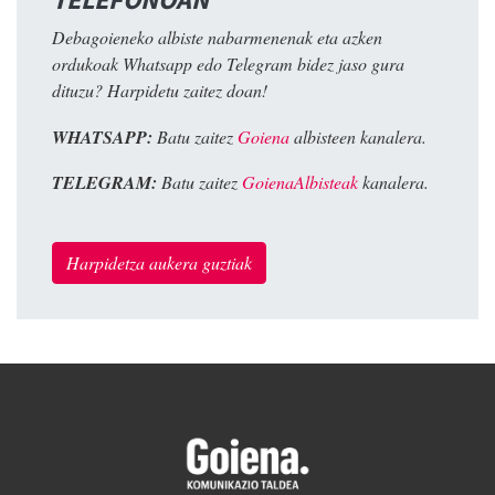
Debagoieneko albiste nabarmenenak eta azken
ordukoak Whatsapp edo Telegram bidez jaso gura
dituzu? Harpidetu zaitez doan!
WHATSAPP:
Batu zaitez
Goiena
albisteen kanalera.
TELEGRAM:
Batu zaitez
GoienaAlbisteak
kanalera.
Harpidetza aukera guztiak