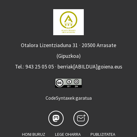
Otalora Lizentziaduna 31 · 20500 Arrasate
(Gipuzkoa)
Tel.: 943 25 05 05 · berriak[ABILDUA]goiena.eus
CodeSyntaxek garatua
HONI BURUZ
LEGE OHARRA
PUBLIZITATEA