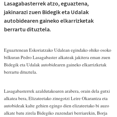
Lasagabasterrek atzo, eguaztena,
jakinarazi zuen Bidegik eta Udalak
autobidearen gaineko elkarrizketak
berrartu dituztela.
Eguaztenean Eskoriatzako Udalean egindako ohiko osoko
bilkuran Pedro Lasagabaster alkateak jakitera eman zuen
Bidegik eta Udalak autobidearen gaineko elkarrizketak
berrartu dituztela.
Lasagabasterrek azaldutakoaren arabera, orain dela gutxi
alkatea bera, Elizateetako zinegotzi Leire Okarantza eta
autobideak kalte gehien egingo dien elizateetako bi auzo
alkate batu zirela Bidegiko zuzendari berriarekin, Borja