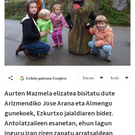
Entzun
Itzuli
Gehitu gaitzazu Googlen
Aurten Mazmela elizatea bisitatu dute
Arizmendiko Jose Arana eta Almengo
gunekoek, Ezkurtxo jaialdiaren bidez.
Antolatzaileen esanetan, ehun lagun
inguru izan ziren zapatu arratsaldean