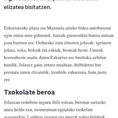
elizatea bisitatzen.
Eskoriatzako plaza eta Mazmela arteko bidea autobusean
egin zuten ume gehienek, batzuk gurasoekin batera autoan
joan baziren ere. Ordurako zain zituzten jolasak: igelaren
jolasa, soka, boloak eta eskiak, besteak beste. Umeek
horrenbeste maite duten Ezkurtxo ere bueltaka zebilen
handik. Jolasez gain, urtero moduan, ibilbidetxo bat
prestatu zuten elizatetik; trenbide zaharrena, hain justu
ere.
Txokolate beroa
Jolasean ordubete inguru ibili ostean, berotan sartzeko
unea heldu zen, momentuan egindako txokolate
gozoarekin. Lanbroa zegoen eta umeek nahiz helduek