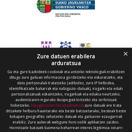
×
Zure datuen erabilera
arduratsua
Gu eta gure bazkideek cookieak eta antzeko teknologiak erabiltzen
ditugu zure gailuan informazioa gordetzeko eta eskuratzeko, eta
datu pertsonalak tratatzeko (adibidez, zure IP helbidea,
identifikatzaile bakarrak eta nabigazio-datuak), iragarki eta eduki
pertsonalizatuak eskaintzeko, iragarkiak eta edukia neurtzeko,
audientziaren inguruko ikuspegiak lortzeko eta zerbitzuak
hobetzeko.
Hirugarrenen hornitzaileek (4)
zure datuak ere trata
ditzakete helburu hauetarako eta beste batzuetarako, besteak beste
kokapen geografiko zehatzeko datuak eta gailuaren ezaugarriak
erabiliz. Zure aukerak webgune honi soilik aplikatzen zaizkio.
Hornitzaile batzuek baimena beharrean interes legitimoa oinarri