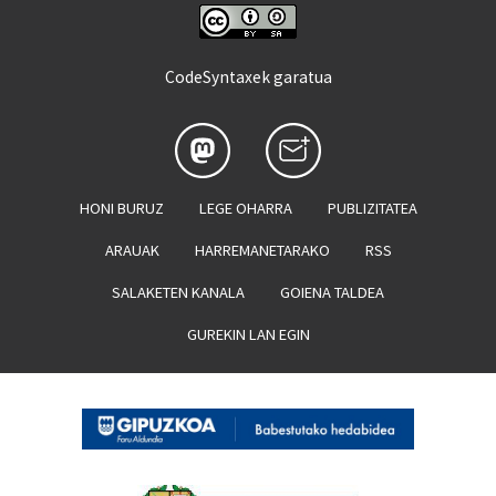
CodeSyntaxek garatua
HONI BURUZ
LEGE OHARRA
PUBLIZITATEA
ARAUAK
HARREMANETARAKO
RSS
SALAKETEN KANALA
GOIENA TALDEA
GUREKIN LAN EGIN