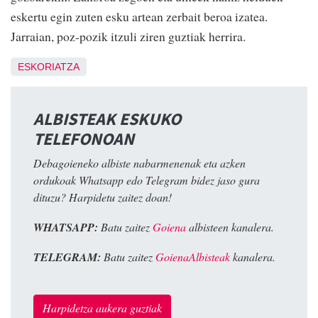
eskertu egin zuten esku artean zerbait beroa izatea.
Jarraian, poz-pozik itzuli ziren guztiak herrira.
ESKORIATZA
ALBISTEAK ESKUKO
TELEFONOAN
Debagoieneko albiste nabarmenenak eta azken
ordukoak Whatsapp edo Telegram bidez jaso gura
dituzu? Harpidetu zaitez doan!
WHATSAPP:
Batu zaitez
Goiena
albisteen kanalera.
TELEGRAM:
Batu zaitez
GoienaAlbisteak
kanalera.
Harpidetza aukera guztiak