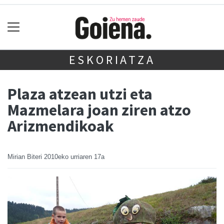
ESKORIATZA
Plaza atzean utzi eta
Mazmelara joan ziren atzo
Arizmendikoak
Mirian Biteri
2010eko urriaren 17a