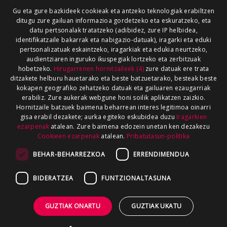
Gu eta gure bazkideek cookieak eta antzeko teknologiak erabiltzen
ditugu zure gailuan informazioa gordetzeko eta eskuratzeko, eta
datu pertsonalak tratatzeko (adibidez, zure IP helbidea,
identifikatzaile bakarrak eta nabigazio-datuak), iragarki eta eduki
pertsonalizatuak eskaintzeko, iragarkiak eta edukia neurtzeko,
audientziaren inguruko ikuspegiak lortzeko eta zerbitzuak
hobetzeko.
Hirugarrenen hornitzaileek (4)
zure datuak ere trata
ditzakete helburu hauetarako eta beste batzuetarako, besteak beste
kokapen geografiko zehatzeko datuak eta gailuaren ezaugarriak
erabiliz. Zure aukerak webgune honi soilik aplikatzen zaizkio.
Hornitzaile batzuek baimena beharrean interes legitimoa oinarri
gisa erabil dezakete; aurka egiteko eskubidea duzu
Iragarkien
ezarpenak
atalean. Zure baimena edozein unetan ken dezakezu
Cookieen ezarpenak
atalean.
Pribatutasun-politika
BEHAR-BEHARREZKOA
ERRENDIMENDUA
BIDERATZEA
FUNTZIONALTASUNA
GUZTIAK ONARTU
GUZTIAK UKATU