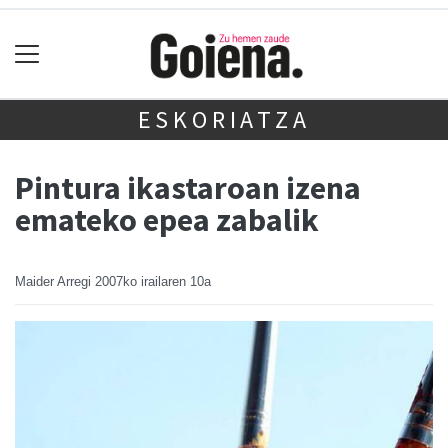
ESKORIATZA
Pintura ikastaroan izena
emateko epea zabalik
Maider Arregi
2007ko irailaren 10a