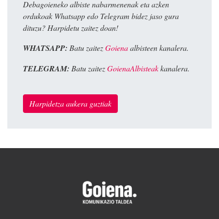
Debagoieneko albiste nabarmenenak eta azken
ordukoak Whatsapp edo Telegram bidez jaso gura
dituzu? Harpidetu zaitez doan!
WHATSAPP:
Batu zaitez
Goiena
albisteen kanalera.
TELEGRAM:
Batu zaitez
GoienaAlbisteak
kanalera.
Harpidetza aukera guztiak