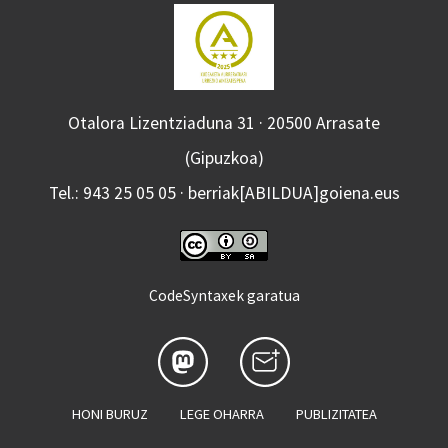
Otalora Lizentziaduna 31 · 20500 Arrasate
(Gipuzkoa)
Tel.: 943 25 05 05 · berriak[ABILDUA]goiena.eus
CodeSyntaxek garatua
HONI BURUZ
LEGE OHARRA
PUBLIZITATEA