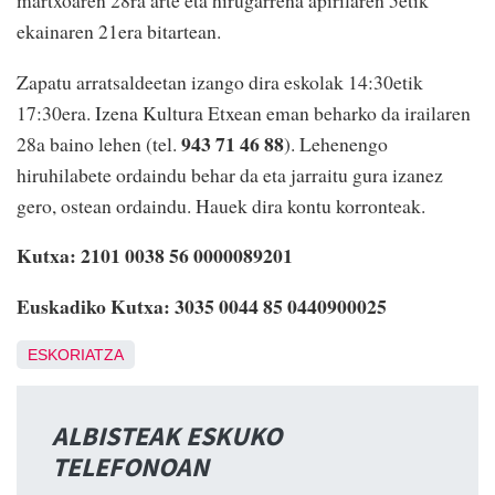
martxoaren 28ra arte eta hirugarrena apirilaren 5etik
ekainaren 21era bitartean.
Zapatu arratsaldeetan izango dira eskolak 14:30etik
17:30era. Izena Kultura Etxean eman beharko da irailaren
943 71 46 88
28a baino lehen (tel.
). Lehenengo
hiruhilabete ordaindu behar da eta jarraitu gura izanez
gero, ostean ordaindu. Hauek dira kontu korronteak.
Kutxa: 2101 0038 56 0000089201
Euskadiko Kutxa: 3035 0044 85 0440900025
ESKORIATZA
ALBISTEAK ESKUKO
TELEFONOAN