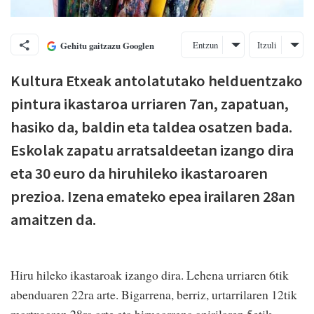
Entzun
Itzuli
Gehitu gaitzazu Googlen
Kultura Etxeak antolatutako helduentzako
pintura ikastaroa urriaren 7an, zapatuan,
hasiko da, baldin eta taldea osatzen bada.
Eskolak zapatu arratsaldeetan izango dira
eta 30 euro da hiruhileko ikastaroaren
prezioa. Izena emateko epea irailaren 28an
amaitzen da.
Hiru hileko ikastaroak izango dira. Lehena urriaren 6tik
abenduaren 22ra arte. Bigarrena, berriz, urtarrilaren 12tik