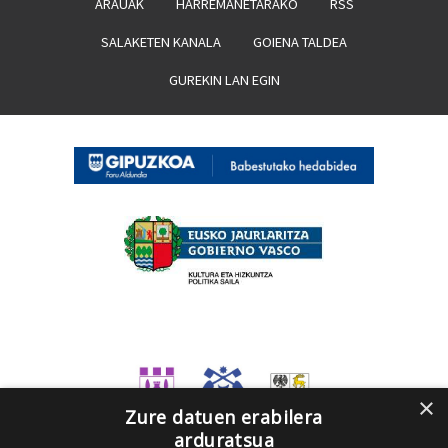
ARAUAK
HARREMANETARAKO
RSS
SALAKETEN KANALA
GOIENA TALDEA
GUREKIN LAN EGIN
×
Zure datuen erabilera
arduratsua