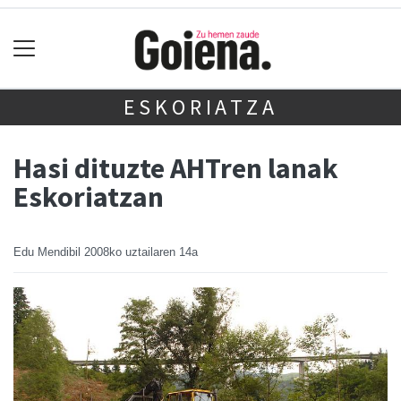
ESKORIATZA
Hasi dituzte AHTren lanak
Eskoriatzan
Edu Mendibil
2008ko uztailaren 14a