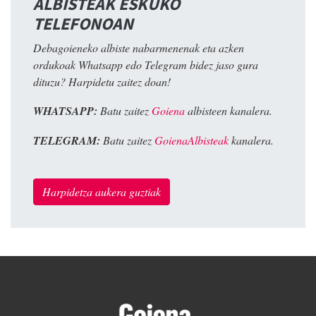
ALBISTEAK ESKUKO
TELEFONOAN
Debagoieneko albiste nabarmenenak eta azken
ordukoak Whatsapp edo Telegram bidez jaso gura
dituzu? Harpidetu zaitez doan!
WHATSAPP:
Batu zaitez
Goiena
albisteen kanalera.
TELEGRAM:
Batu zaitez
GoienaAlbisteak
kanalera.
Harpidetza aukera guztiak