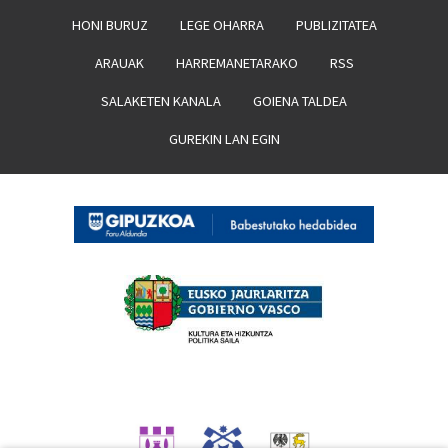
HONI BURUZ
LEGE OHARRA
PUBLIZITATEA
ARAUAK
HARREMANETARAKO
RSS
SALAKETEN KANALA
GOIENA TALDEA
GUREKIN LAN EGIN