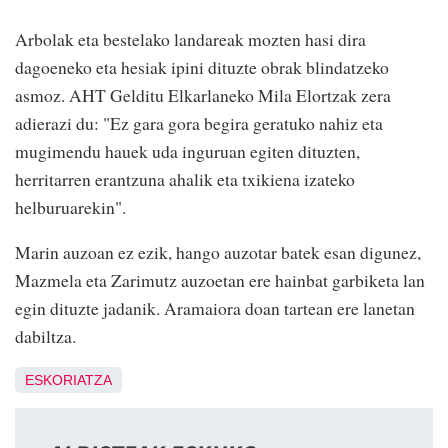
Arbolak eta bestelako landareak mozten hasi dira
dagoeneko eta hesiak ipini dituzte obrak blindatzeko
asmoz. AHT Gelditu Elkarlaneko Mila Elortzak zera
adierazi du: "Ez gara gora begira geratuko nahiz eta
mugimendu hauek uda inguruan egiten dituzten,
herritarren erantzuna ahalik eta txikiena izateko
helburuarekin".
Marin auzoan ez ezik, hango auzotar batek esan digunez,
Mazmela eta Zarimutz auzoetan ere hainbat garbiketa lan
egin dituzte jadanik. Aramaiora doan tartean ere lanetan
dabiltza.
ESKORIATZA