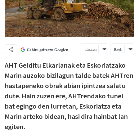
Entzun
Itzuli
Gehitu gaitzazu Googlen
AHT Gelditu Elkarlanak eta Eskoriatzako
Marin auzoko bizilagun talde batek AHTren
hastapeneko obrak abian ipintzea salatu
dute. Hain zuzen ere, AHTrendako tunel
bat egingo den lurretan, Eskoriatza eta
Marin arteko bidean, hasi dira hainbat lan
egiten.