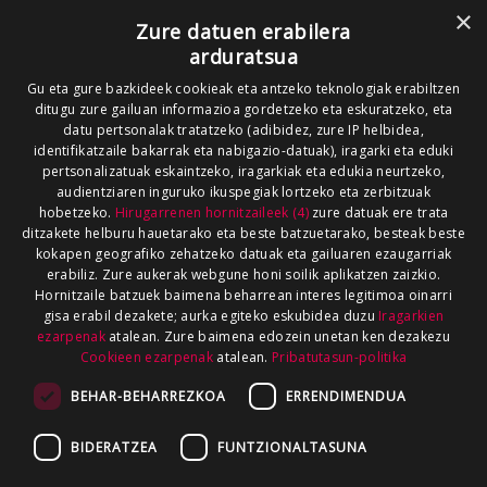
×
Zure datuen erabilera
arduratsua
Gu eta gure bazkideek cookieak eta antzeko teknologiak erabiltzen
ditugu zure gailuan informazioa gordetzeko eta eskuratzeko, eta
datu pertsonalak tratatzeko (adibidez, zure IP helbidea,
identifikatzaile bakarrak eta nabigazio-datuak), iragarki eta eduki
pertsonalizatuak eskaintzeko, iragarkiak eta edukia neurtzeko,
audientziaren inguruko ikuspegiak lortzeko eta zerbitzuak
hobetzeko.
Hirugarrenen hornitzaileek (4)
zure datuak ere trata
ditzakete helburu hauetarako eta beste batzuetarako, besteak beste
kokapen geografiko zehatzeko datuak eta gailuaren ezaugarriak
erabiliz. Zure aukerak webgune honi soilik aplikatzen zaizkio.
Hornitzaile batzuek baimena beharrean interes legitimoa oinarri
gisa erabil dezakete; aurka egiteko eskubidea duzu
Iragarkien
ezarpenak
atalean. Zure baimena edozein unetan ken dezakezu
Cookieen ezarpenak
atalean.
Pribatutasun-politika
BEHAR-BEHARREZKOA
ERRENDIMENDUA
BIDERATZEA
FUNTZIONALTASUNA