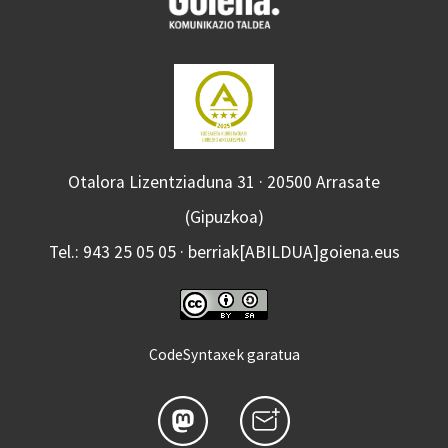
Otalora Lizentziaduna 31 · 20500 Arrasate
(Gipuzkoa)
Tel.: 943 25 05 05 · berriak[ABILDUA]goiena.eus
CodeSyntaxek garatua