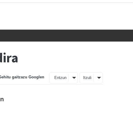
ira
Gehitu gaitzazu Googlen
Entzun
Itzuli
in