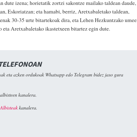
n dute izena; horietatik zortzi sakontze mailako taldean daude,
an, Eskoriatzan; eta hamabi, berriz, Aretxabaletako taldean,
ienak 30-35 urte bitartekoak dira, eta Lehen Hezkuntzako ume
 eta Aretxabaletako ikastetxeen bitartez egin dute.
 TELEFONOAN
ak eta azken ordukoak Whatsapp edo Telegram bidez jaso gura
albisteen kanalera.
Albisteak
kanalera.