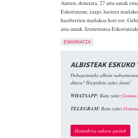
Aurten, denetara, 27 aita-amak ema
Eskoriatzan; zazpi, hasiera mailako
hasiberrien mailakoa hori ere. Geh
aita-amak. Izenematea Eskoriatzako
ESKORIATZA
ALBISTEAK ESKUKO
Debagoieneko albiste nabarmenen
dituzu? Harpidetu zaitez doan!
WHATSAPP:
Batu zaitez
Goiena
TELEGRAM:
Batu zaitez
Goiena
Harpidetza aukera guztiak