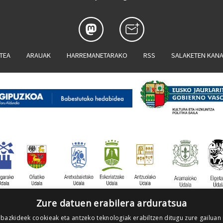
ATEA
ARAUAK
HARREMANETARAKO
RSS
SALAKETEN KAN
Zure datuen erabilera arduratsua
 bazkideek cookieak eta antzeko teknologiak erabiltzen ditugu zure gailuan