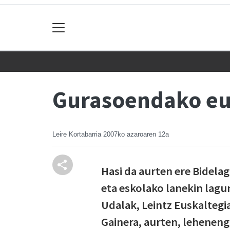
Gurasoendako eus
Leire Kortabarria
2007ko azaroaren 12a
Hasi da aurten ere Bidela
eta eskolako lanekin lagu
Udalak, Leintz Euskaltegia
Gainera, aurten, leheneng