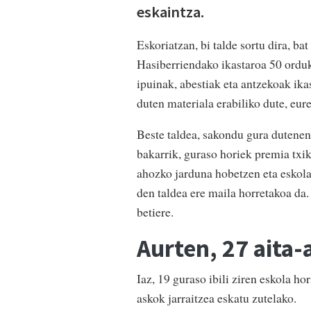
eskaintza.
Eskoriatzan, bi talde sortu dira, b
Hasiberriendako ikastaroa 50 orduko
ipuinak, abestiak eta antzekoak ika
duten materiala erabiliko dute, eur
Beste taldea, sakondu gura dutenen
bakarrik, guraso horiek premia txi
ahozko jarduna hobetzen eta eskolak
den taldea ere maila horretakoa da.
betiere.
Aurten, 27 aita
Iaz, 19 guraso ibili ziren eskola ho
askok jarraitzea eskatu zutelako.