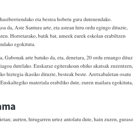
at hasiberriendako eta bestea hobetu gura dutenendako.
a da, Aste Santura arte, eta astean hiru ordu egingo dituzte,
sten. Horretarako, batik bat, umeek eurek eskolan erabiltzen
endako egokituta.
a, Gabonak arte batuko da, eta, denetara, 20 ordu emango dituz
kiagoa dutelako. Euskaraz egiterakoan ohiko akatsak zuzentzen,
o hiztegia ikasiko dituzte, besteak beste. Aretxabaletan osatu
 Euskaltegiko materiala erabiliko dute, euren mailara egokituta,
-ama
rietan; aurten, hirugarren urtez antolatu dute, hain zuzen, guras