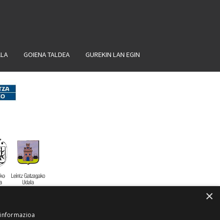
ALA
GOIENA TALDEA
GUREKIN LAN EGIN
×
 informazioa