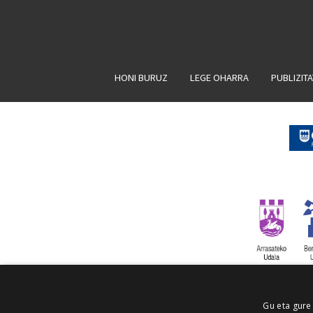
HONI BURUZ
LEGE OHARRA
PUBLIZIT
Gu eta gure