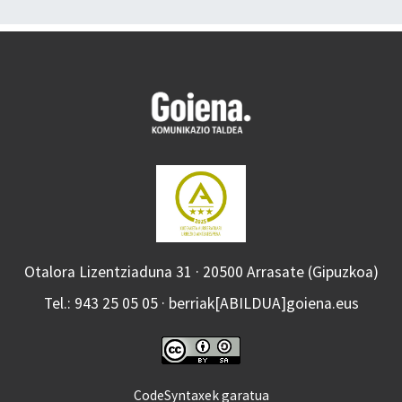
Otalora Lizentziaduna 31 · 20500 Arrasate (Gipuzkoa)
Tel.: 943 25 05 05 · berriak[ABILDUA]goiena.eus
CodeSyntaxek garatua