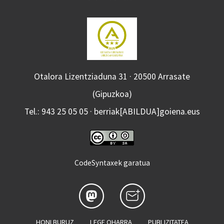
Otalora Lizentziaduna 31 · 20500 Arrasate
(Gipuzkoa)
Tel.: 943 25 05 05 · berriak[ABILDUA]goiena.eus
CodeSyntaxek garatua
HONI BURUZ
LEGE OHARRA
PUBLIZITATEA