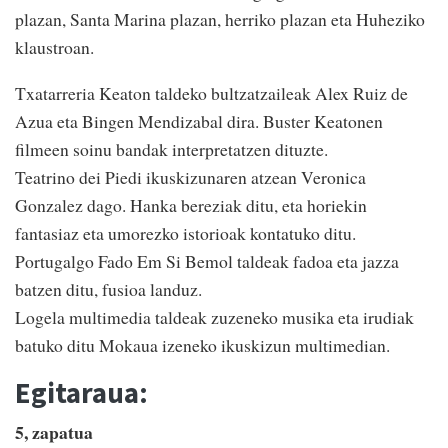
plazan, Santa Marina plazan, herriko plazan eta Huheziko
klaustroan.
Txatarreria Keaton taldeko bultzatzaileak Alex Ruiz de
Azua eta Bingen Mendizabal dira. Buster Keatonen
filmeen soinu bandak interpretatzen dituzte.
Teatrino dei Piedi ikuskizunaren atzean Veronica
Gonzalez dago. Hanka bereziak ditu, eta horiekin
fantasiaz eta umorezko istorioak kontatuko ditu.
Portugalgo Fado Em Si Bemol taldeak fadoa eta jazza
batzen ditu, fusioa landuz.
Logela multimedia taldeak zuzeneko musika eta irudiak
batuko ditu Mokaua izeneko ikuskizun multimedian.
Egitaraua:
5, zapatua