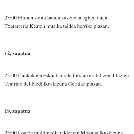
23:00 Filmen soinu banda zuzenean egiten duen
Txatarreria Keaton musika taldea herriko plazan.
12, zapatua
23:00 Hankak eta eskuak modu bitxian erabiltzen dituzten
Teatrino dei Piedi ikuskizuna Gernika plazan.
19, zapatua
23:00 Logela multimedia taldearen Mokaua ikuskizuna