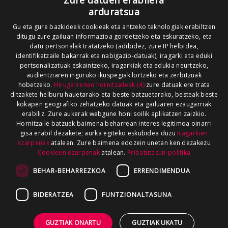
Zure datuen erabilera
arduratsua
Gu eta gure bazkideek cookieak eta antzeko teknologiak erabiltzen
ditugu zure gailuan informazioa gordetzeko eta eskuratzeko, eta
datu pertsonalak tratatzeko (adibidez, zure IP helbidea,
identifikatzaile bakarrak eta nabigazio-datuak), iragarki eta eduki
pertsonalizatuak eskaintzeko, iragarkiak eta edukia neurtzeko,
audientziaren inguruko ikuspegiak lortzeko eta zerbitzuak
hobetzeko.
Hirugarrenen hornitzaileek (4)
zure datuak ere trata
ditzakete helburu hauetarako eta beste batzuetarako, besteak beste
kokapen geografiko zehatzeko datuak eta gailuaren ezaugarriak
erabiliz. Zure aukerak webgune honi soilik aplikatzen zaizkio.
Hornitzaile batzuek baimena beharrean interes legitimoa oinarri
gisa erabil dezakete; aurka egiteko eskubidea duzu
Iragarkien
ezarpenak
atalean. Zure baimena edozein unetan ken dezakezu
Cookieen ezarpenak
atalean.
Pribatutasun-politika
BEHAR-BEHARREZKOA
ERRENDIMENDUA
BIDERATZEA
FUNTZIONALTASUNA
GUZTIAK ONARTU
GUZTIAK UKATU