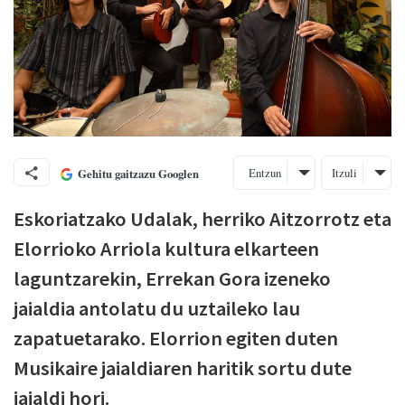
Entzun
Itzuli
Gehitu gaitzazu Googlen
Eskoriatzako Udalak, herriko Aitzorrotz eta
Elorrioko Arriola kultura elkarteen
laguntzarekin, Errekan Gora izeneko
jaialdia antolatu du uztaileko lau
zapatuetarako. Elorrion egiten duten
Musikaire jaialdiaren haritik sortu dute
jaialdi hori.