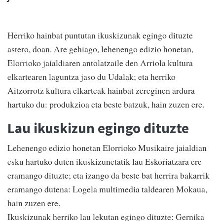
Herriko hainbat puntutan ikuskizunak egingo dituzte
astero, doan. Are gehiago, lehenengo edizio honetan,
Elorrioko jaialdiaren antolatzaile den Arriola kultura
elkartearen laguntza jaso du Udalak; eta herriko
Aitzorrotz kultura elkarteak hainbat zereginen ardura
hartuko du: produkzioa eta beste batzuk, hain zuzen ere.
Lau ikuskizun egingo dituzte
Lehenengo edizio honetan Elorrioko Musikaire jaialdian
esku hartuko duten ikuskizunetatik lau Eskoriatzara ere
eramango dituzte; eta izango da beste bat herrira bakarrik
eramango dutena: Logela multimedia taldearen Mokaua,
hain zuzen ere.
Ikuskizunak herriko lau lekutan egingo dituzte: Gernika