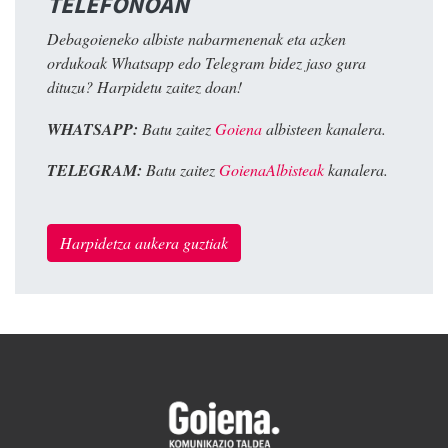
TELEFONOAN
Debagoieneko albiste nabarmenenak eta azken
ordukoak Whatsapp edo Telegram bidez jaso gura
dituzu? Harpidetu zaitez doan!
WHATSAPP:
Batu zaitez
Goiena
albisteen kanalera.
TELEGRAM:
Batu zaitez
GoienaAlbisteak
kanalera.
Harpidetza aukera guztiak