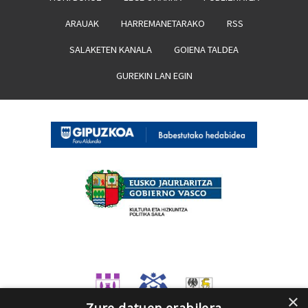
ARAUAK
HARREMANETARAKO
RSS
SALAKETEN KANALA
GOIENA TALDEA
GUREKIN LAN EGIN
×