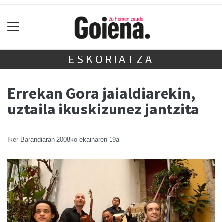
ESKORIATZA
Errekan Gora jaialdiarekin,
uztaila ikuskizunez jantzita
Iker Barandiaran
2008ko ekainaren 19a