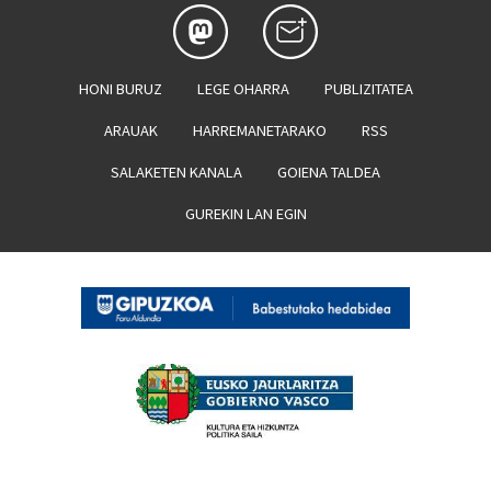
HONI BURUZ
LEGE OHARRA
PUBLIZITATEA
ARAUAK
HARREMANETARAKO
RSS
SALAKETEN KANALA
GOIENA TALDEA
GUREKIN LAN EGIN