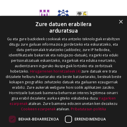
×
Zure datuen erabilera
arduratsua
Gu eta gure bazkideek cookieak eta antzeko teknologiak erabiltzen
ditugu zure gailuan informazioa gordetzeko eta eskuratzeko, eta
datu pertsonalak tratatzeko (adibidez, zure IP helbidea,
identifikatzaile bakarrak eta nabigazio-datuak), iragarki eta eduki
pertsonalizatuak eskaintzeko, iragarkiak eta edukia neurtzeko,
audientziaren inguruko ikuspegiak lortzeko eta zerbitzuak
hobetzeko.
Hirugarrenen hornitzaileek (4)
zure datuak ere trata
ditzakete helburu hauetarako eta beste batzuetarako, besteak beste
kokapen geografiko zehatzeko datuak eta gailuaren ezaugarriak
erabiliz. Zure aukerak webgune honi soilik aplikatzen zaizkio.
Hornitzaile batzuek baimena beharrean interes legitimoa oinarri
gisa erabil dezakete; aurka egiteko eskubidea duzu
Iragarkien
ezarpenak
atalean. Zure baimena edozein unetan ken dezakezu
Cookieen ezarpenak
atalean.
Pribatutasun-politika
BEHAR-BEHARREZKOA
ERRENDIMENDUA