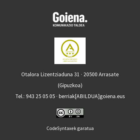
Otalora Lizentziaduna 31 · 20500 Arrasate
(Gipuzkoa)
Tel.: 943 25 05 05 · berriak[ABILDUA]goiena.eus
CodeSyntaxek garatua