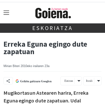
ESKORIATZA
Erreka Eguna egingo dute
zapatuan
Mirian Biteri
2010eko irailaren 23a
Entzun
Itzuli
Gehitu gaitzazu Googlen
Mugikortasun Astearen harira, Erreka
Eguna egingo dute zapatuan. Udal