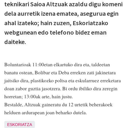
teknikari Saioa Altzuak azaldu digu komeni
dela aurretik izena ematea, asegurua egin
ahal izateko; hain zuzen, Eskoriatzako
webgunean edo telefono bidez eman
daiteke.
Boluntarioak 11:00etan elkartuko dira eta, taldeetan
banatu ostean, Bolibar eta Deba erreken zati jakinetara
jaitsiko dira, plastikozko poltsa eta eskularruez erreketara
doan zabor guztia jasotzera. Bi ordu ibiliko dira zeregin
horretan; 13:00ak arte, hain justu.
Bestalde, Altzuak gaineratu du 12 urtetik beherakoek
helduen ardurapean joan beharko dutela.
ESKORIATZA