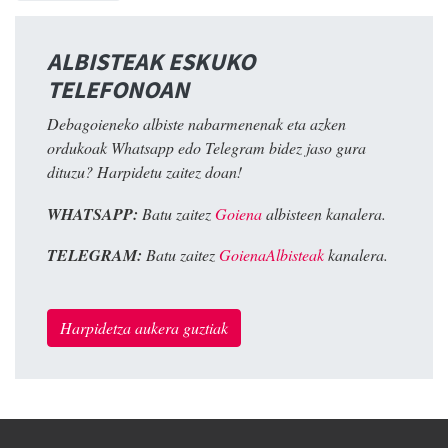
ALBISTEAK ESKUKO
TELEFONOAN
Debagoieneko albiste nabarmenenak eta azken
ordukoak Whatsapp edo Telegram bidez jaso gura
dituzu? Harpidetu zaitez doan!
WHATSAPP:
Batu zaitez
Goiena
albisteen kanalera.
TELEGRAM:
Batu zaitez
GoienaAlbisteak
kanalera.
Harpidetza aukera guztiak