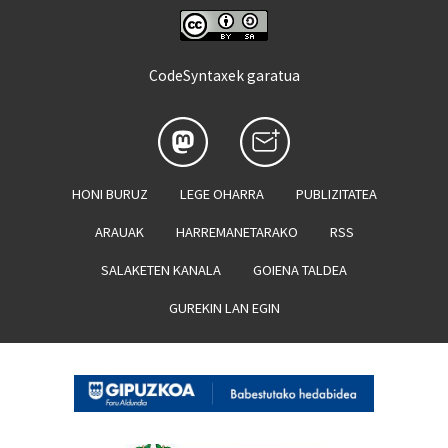
CodeSyntaxek garatua
HONI BURUZ
LEGE OHARRA
PUBLIZITATEA
ARAUAK
HARREMANETARAKO
RSS
SALAKETEN KANALA
GOIENA TALDEA
GUREKIN LAN EGIN