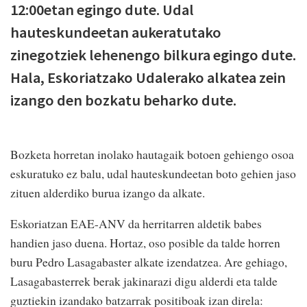
12:00etan egingo dute. Udal
hauteskundeetan aukeratutako
zinegotziek lehenengo bilkura egingo dute.
Hala, Eskoriatzako Udalerako alkatea zein
izango den bozkatu beharko dute.
Bozketa horretan inolako hautagaik botoen gehiengo osoa
eskuratuko ez balu, udal hauteskundeetan boto gehien jaso
zituen alderdiko burua izango da alkate.
Eskoriatzan EAE-ANV da herritarren aldetik babes
handien jaso duena. Hortaz, oso posible da talde horren
buru Pedro Lasagabaster alkate izendatzea. Are gehiago,
Lasagabasterrek berak jakinarazi digu alderdi eta talde
guztiekin izandako batzarrak positiboak izan direla: