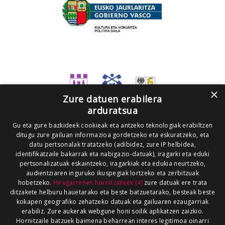
×
Zure datuen erabilera
arduratsua
Gu eta gure bazkideek cookieak eta antzeko teknologiak erabiltzen
ditugu zure gailuan informazioa gordetzeko eta eskuratzeko, eta
datu pertsonalak tratatzeko (adibidez, zure IP helbidea,
identifikatzaile bakarrak eta nabigazio-datuak), iragarki eta eduki
pertsonalizatuak eskaintzeko, iragarkiak eta edukia neurtzeko,
audientziaren inguruko ikuspegiak lortzeko eta zerbitzuak
hobetzeko.
Hirugarrenen hornitzaileek (4)
zure datuak ere trata
ditzakete helburu hauetarako eta beste batzuetarako, besteak beste
kokapen geografiko zehatzeko datuak eta gailuaren ezaugarriak
erabiliz. Zure aukerak webgune honi soilik aplikatzen zaizkio.
Hornitzaile batzuek baimena beharrean interes legitimoa oinarri