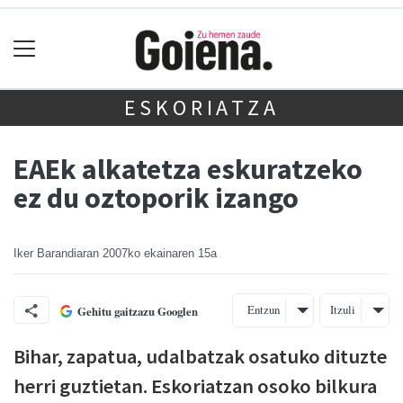
ESKORIATZA
EAEk alkatetza eskuratzeko
ez du oztoporik izango
Iker Barandiaran
2007ko ekainaren 15a
Entzun
Itzuli
Gehitu gaitzazu Googlen
Bihar, zapatua, udalbatzak osatuko dituzte
herri guztietan. Eskoriatzan osoko bilkura