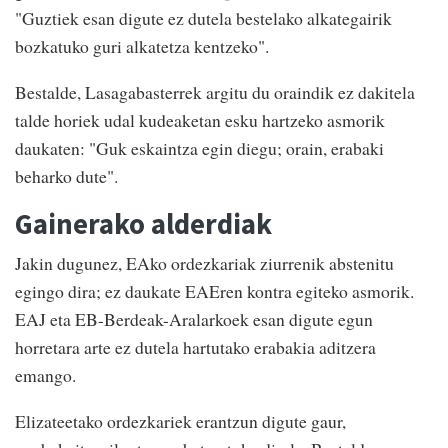
"Guztiek esan digute ez dutela bestelako alkategairik
bozkatuko guri alkatetza kentzeko".
Bestalde, Lasagabasterrek argitu du oraindik ez dakitela
talde horiek udal kudeaketan esku hartzeko asmorik
daukaten: "Guk eskaintza egin diegu; orain, erabaki
beharko dute".
Gainerako alderdiak
Jakin dugunez, EAko ordezkariak ziurrenik abstenitu
egingo dira; ez daukate EAEren kontra egiteko asmorik.
EAJ eta EB-Berdeak-Aralarkoek esan digute egun
horretara arte ez dutela hartutako erabakia aditzera
emango.
Elizateetako ordezkariek erantzun digute gaur,