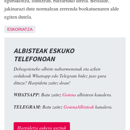
egubakoitza, iluntzean, batzartuko direla. Bestalde,
jakinarazi dute normalean zerrenda bozkatuenaren alde
egiten dutela.
ESKORIATZA
ALBISTEAK ESKUKO
TELEFONOAN
Debagoieneko albiste nabarmenenak eta azken
ordukoak Whatsapp edo Telegram bidez jaso gura
dituzu? Harpidetu zaitez doan!
WHATSAPP:
Batu zaitez
Goiena
albisteen kanalera.
TELEGRAM:
Batu zaitez
GoienaAlbisteak
kanalera.
Harpidetza aukera guztiak