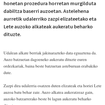
honetan prozedura horretan murgilduta
dabiltza baserri auzoetan. Astelehena
aurretik udalerriko zazpi elizateetako eta
Lete auzoko alkateak aukeratu beharko
dituzte.
Udalean alkate berriak jakinarazteko data eguaztena da.
Auzo batzuetan dagoeneko aukeratu dituzte euren
ordezkariak, baina beste batzuetan asteburuan erabakiko
dute.
Zazpi dira udalerria osatzen duten elizateak eta horiei Lete
auzoa batu behar zaie. Auzo alkatea aukeratzeaz gain,
auzoko batzarrerako beste bi lagun aukeratu beharko