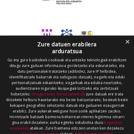
×
Zure datuen erabilera
arduratsua
Gu eta gure bazkideek cookieak eta antzeko teknologiak erabiltzen
ditugu zure gailuan informazioa gordetzeko eta eskuratzeko, eta
datu pertsonalak tratatzeko (adibidez, zure IP helbidea,
identifikatzaile bakarrak eta nabigazio-datuak), iragarki eta eduki
pertsonalizatuak eskaintzeko, iragarkiak eta edukia neurtzeko,
audientziaren inguruko ikuspegiak lortzeko eta zerbitzuak
hobetzeko.
Hirugarrenen hornitzaileek (4)
zure datuak ere trata
ditzakete helburu hauetarako eta beste batzuetarako, besteak beste
kokapen geografiko zehatzeko datuak eta gailuaren ezaugarriak
erabiliz. Zure aukerak webgune honi soilik aplikatzen zaizkio.
Hornitzaile batzuek baimena beharrean interes legitimoa oinarri
gisa erabil dezakete; aurka egiteko eskubidea duzu
Iragarkien
ezarpenak
atalean. Zure baimena edozein unetan ken dezakezu
Cookieen ezarpenak
atalean.
Pribatutasun-politika