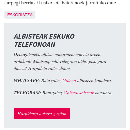
aurpegi berriak ikusiko, eta beteranoek jarraituko dute.
ESKORIATZA
ALBISTEAK ESKUKO
TELEFONOAN
Debagoieneko albiste nabarmenenak eta azken
ordukoak Whatsapp edo Telegram bidez jaso gura
dituzu? Harpidetu zaitez doan!
WHATSAPP:
Batu zaitez
Goiena
albisteen kanalera.
TELEGRAM:
Batu zaitez
GoienaAlbisteak
kanalera.
Harpidetza aukera guztiak