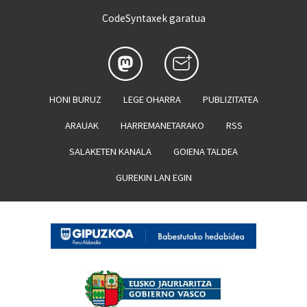
CodeSyntaxek garatua
HONI BURUZ
LEGE OHARRA
PUBLIZITATEA
ARAUAK
HARREMANETARAKO
RSS
SALAKETEN KANALA
GOIENA TALDEA
GUREKIN LAN EGIN