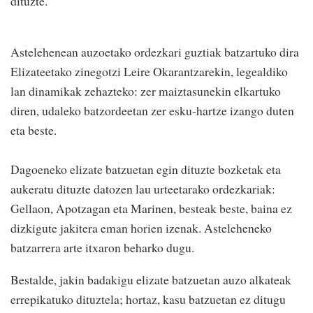
dituzte.
Astelehenean auzoetako ordezkari guztiak batzartuko dira
Elizateetako zinegotzi Leire Okarantzarekin, legealdiko
lan dinamikak zehazteko: zer maiztasunekin elkartuko
diren, udaleko batzordeetan zer esku-hartze izango duten
eta beste.
Dagoeneko elizate batzuetan egin dituzte bozketak eta
aukeratu dituzte datozen lau urteetarako ordezkariak:
Gellaon, Apotzagan eta Marinen, besteak beste, baina ez
dizkigute jakitera eman horien izenak. Asteleheneko
batzarrera arte itxaron beharko dugu.
Bestalde, jakin badakigu elizate batzuetan auzo alkateak
errepikatuko dituztela; hortaz, kasu batzuetan ez ditugu