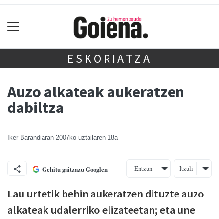
ESKORIATZA
Auzo alkateak aukeratzen
dabiltza
Iker Barandiaran
2007ko uztailaren 18a
Entzun
Itzuli
Gehitu gaitzazu Googlen
Lau urtetik behin aukeratzen dituzte auzo
alkateak udalerriko elizateetan; eta une