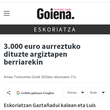
ESKORIATZA
3.000 euro aurreztuko
dituzte argiztapen
berriarekin
Amaia Txintxurreta Guridi
2010eko abuztuaren 27a
Entzun
Itzuli
Gehitu gaitzazu Googlen
Eskoriatzan Gaztañadui kalean eta Luis