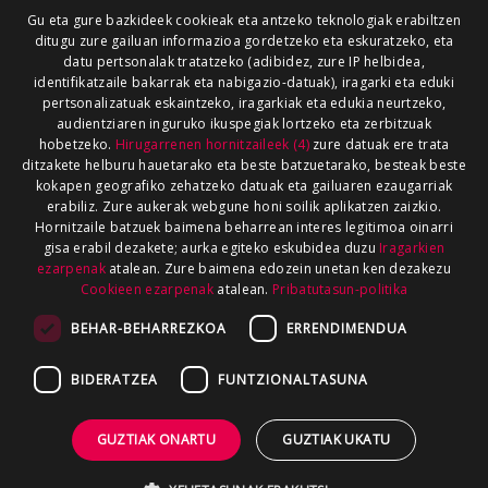
Gu eta gure bazkideek cookieak eta antzeko teknologiak erabiltzen
ditugu zure gailuan informazioa gordetzeko eta eskuratzeko, eta
datu pertsonalak tratatzeko (adibidez, zure IP helbidea,
identifikatzaile bakarrak eta nabigazio-datuak), iragarki eta eduki
pertsonalizatuak eskaintzeko, iragarkiak eta edukia neurtzeko,
audientziaren inguruko ikuspegiak lortzeko eta zerbitzuak
hobetzeko.
Hirugarrenen hornitzaileek (4)
zure datuak ere trata
ditzakete helburu hauetarako eta beste batzuetarako, besteak beste
kokapen geografiko zehatzeko datuak eta gailuaren ezaugarriak
erabiliz. Zure aukerak webgune honi soilik aplikatzen zaizkio.
Hornitzaile batzuek baimena beharrean interes legitimoa oinarri
gisa erabil dezakete; aurka egiteko eskubidea duzu
Iragarkien
ezarpenak
atalean. Zure baimena edozein unetan ken dezakezu
Cookieen ezarpenak
atalean.
Pribatutasun-politika
BEHAR-BEHARREZKOA
ERRENDIMENDUA
BIDERATZEA
FUNTZIONALTASUNA
GUZTIAK ONARTU
GUZTIAK UKATU