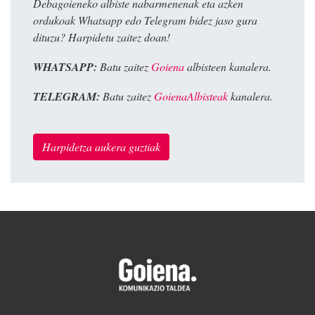
Debagoieneko albiste nabarmenenak eta azken
ordukoak Whatsapp edo Telegram bidez jaso gura
dituzu? Harpidetu zaitez doan!
WHATSAPP:
Batu zaitez
Goiena
albisteen kanalera.
TELEGRAM:
Batu zaitez
GoienaAlbisteak
kanalera.
Harpidetza aukera guztiak