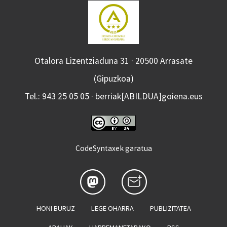
Otalora Lizentziaduna 31 · 20500 Arrasate
(Gipuzkoa)
Tel.: 943 25 05 05 · berriak[ABILDUA]goiena.eus
CodeSyntaxek garatua
HONI BURUZ
LEGE OHARRA
PUBLIZITATEA