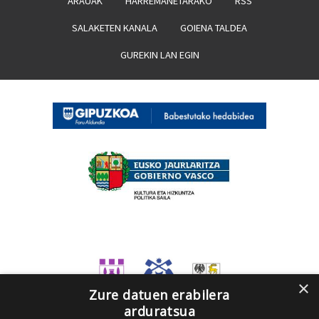
ARAUAK
HARREMANETARAKO
RSS
SALAKETEN KANALA
GOIENA TALDEA
GUREKIN LAN EGIN
×
Zure datuen erabilera
arduratsua