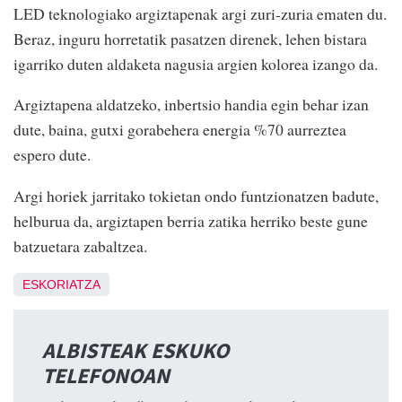
LED teknologiako argiztapenak argi zuri-zuria ematen du.
Beraz, inguru horretatik pasatzen direnek, lehen bistara
igarriko duten aldaketa nagusia argien kolorea izango da.
Argiztapena aldatzeko, inbertsio handia egin behar izan
dute, baina, gutxi gorabehera energia %70 aurreztea
espero dute.
Argi horiek jarritako tokietan ondo funtzionatzen badute,
helburua da, argiztapen berria zatika herriko beste gune
batzuetara zabaltzea.
ESKORIATZA
ALBISTEAK ESKUKO
TELEFONOAN